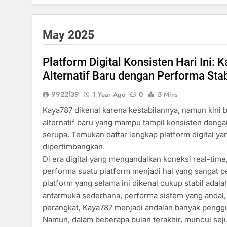
May 2025
Platform Digital Konsisten Hari Ini:
Alternatif Baru dengan Performa Stab
9922f39
1 Year Ago
0
5 Mins
Kaya787 dikenal karena kestabilannya, namun kini 
alternatif baru yang mampu tampil konsisten denga
serupa. Temukan daftar lengkap platform digital ya
dipertimbangkan.
Di era digital yang mengandalkan koneksi real-time
performa suatu platform menjadi hal yang sangat p
platform yang selama ini dikenal cukup stabil adal
antarmuka sederhana, performa sistem yang andal,
perangkat, Kaya787 menjadi andalan banyak pengg
Namun, dalam beberapa bulan terakhir, muncul se