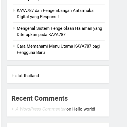
KAYA787 dan Pengembangan Antarmuka
Digital yang Responsif
Mengenal Sistem Pengelolaan Halaman yang
Diterapkan pada KAYA787
Cara Memahami Menu Utama KAYA787 bagi
Pengguna Baru
slot thailand
Recent Comments
A WordPress Commenter
on
Hello world!