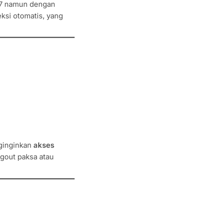
87 namun dengan
ksi otomatis, yang
ginginkan
akses
ogout paksa atau