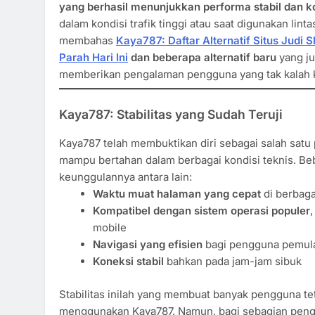
yang berhasil menunjukkan performa stabil dan k
dalam kondisi trafik tinggi atau saat digunakan lintas
membahas
Kaya787: Daftar Alternatif Situs Judi S
Parah Hari Ini
dan beberapa alternatif baru
yang ju
memberikan pengalaman pengguna yang tak kalah
Kaya787: Stabilitas yang Sudah Teruji
Kaya787 telah membuktikan diri sebagai salah satu 
mampu bertahan dalam berbagai kondisi teknis. Be
keunggulannya antara lain:
Waktu muat halaman yang cepat
di berbaga
Kompatibel dengan sistem operasi populer
mobile
Navigasi yang efisien
bagi pengguna pemula
Koneksi stabil
bahkan pada jam-jam sibuk
Stabilitas inilah yang membuat banyak pengguna te
menggunakan Kaya787. Namun, bagi sebagian pen