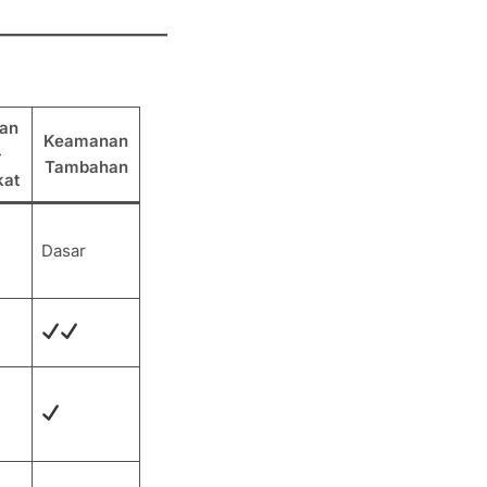
an
Keamanan
-
Tambahan
kat
Dasar