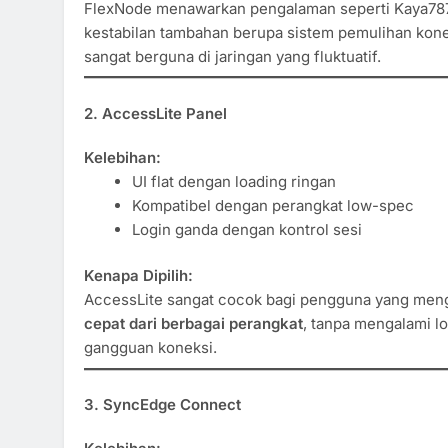
FlexNode menawarkan pengalaman seperti Kaya7
kestabilan tambahan berupa sistem pemulihan kone
sangat berguna di jaringan yang fluktuatif.
2.
AccessLite Panel
Kelebihan:
UI flat dengan loading ringan
Kompatibel dengan perangkat low-spec
Login ganda dengan kontrol sesi
Kenapa Dipilih:
AccessLite sangat cocok bagi pengguna yang men
cepat dari berbagai perangkat
, tanpa mengalami l
gangguan koneksi.
3.
SyncEdge Connect