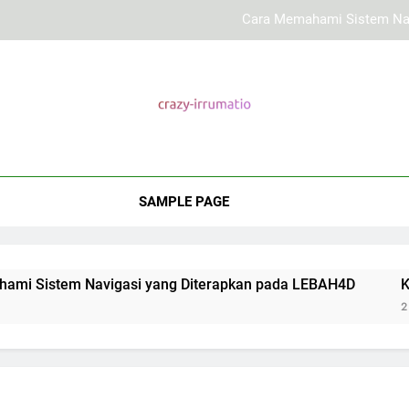
Cara Memahami Sistem Nav
KAYA787 dan Pengembang
Mengenal Sistem Pengelolaan H
Cara Memahami Fitur Utama 
zy Irrumatio
uran Dewasa Dengan Konten Yang Variatif. Hanya Untuk Pengg
Cara Memahami Sistem Nav
SAMPLE PAGE
KAYA787 dan Pengembang
Mengenal Sistem Pengelolaan H
em Navigasi yang Diterapkan pada LEBAH4D
KAYA787 d
2 Weeks Ago