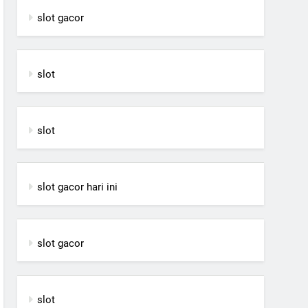
slot gacor
slot
slot
slot gacor hari ini
slot gacor
slot