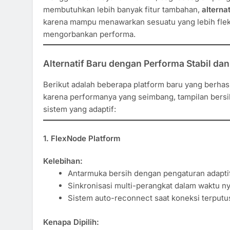
membutuhkan lebih banyak fitur tambahan,
alternat
karena mampu menawarkan sesuatu yang lebih flek
mengorbankan performa.
Alternatif Baru dengan Performa Stabil da
Berikut adalah beberapa platform baru yang berhas
karena performanya yang seimbang, tampilan bersih
sistem yang adaptif:
1.
FlexNode Platform
Kelebihan:
Antarmuka bersih dengan pengaturan adapti
Sinkronisasi multi-perangkat dalam waktu ny
Sistem auto-reconnect saat koneksi terputu
Kenapa Dipilih: