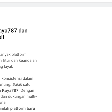
 Kaya787 dan
il
banyak platform
n fitur dan keandalan
ng layak
, konsistensi dalam
enting.
Salah
satu
ah
Kaya787
. Dengan
 dan dukungan multi-
una.
jumlah
platform baru