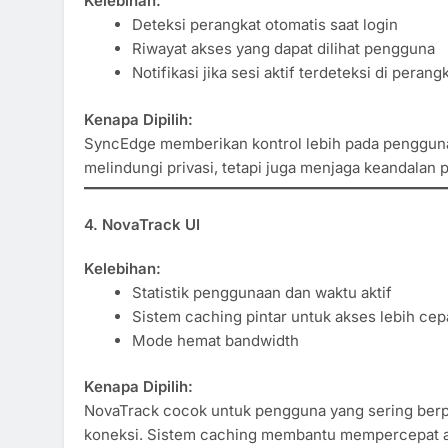
Kelebihan:
Deteksi perangkat otomatis saat login
Riwayat akses yang dapat dilihat pengguna
Notifikasi jika sesi aktif terdeteksi di perangk
Kenapa Dipilih:
SyncEdge memberikan kontrol lebih pada pengguna. 
melindungi privasi, tetapi juga menjaga keandalan
4.
NovaTrack UI
Kelebihan:
Statistik penggunaan dan waktu aktif
Sistem caching pintar untuk akses lebih cep
Mode hemat bandwidth
Kenapa Dipilih:
NovaTrack cocok untuk pengguna yang sering berp
koneksi. Sistem caching membantu mempercepat a