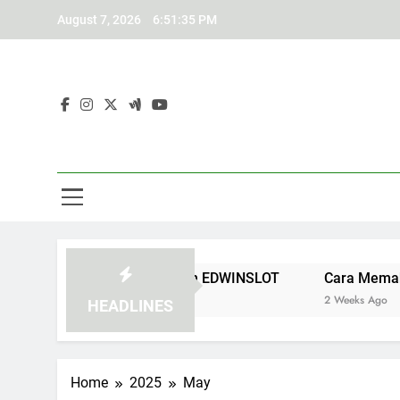
Skip
August 7, 2026
6:51:36 PM
to
content
Cra
Situs Hib
 Tersedia di Platform EDWINSLOT
Cara Memahami Sist
2 Weeks Ago
HEADLINES
Home
2025
May