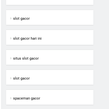
slot gacor
slot gacor hari ini
situs slot gacor
slot gacor
spaceman gacor