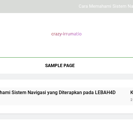
Cara Memahami Sistem Nav
KAYA787 dan Pengembang
Mengenal Sistem Pengelolaan H
Cara Memahami Fitur Utama 
zy Irrumatio
uran Dewasa Dengan Konten Yang Variatif. Hanya Untuk Pengg
Cara Memahami Sistem Nav
SAMPLE PAGE
KAYA787 dan Pengembang
Mengenal Sistem Pengelolaan H
Navigasi yang Diterapkan pada LEBAH4D
KAYA787 dan
2 Weeks Ago