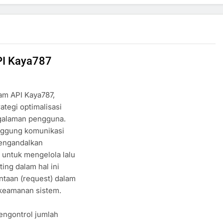
PI Kaya787
lam API Kaya787,
ategi optimalisasi
galaman pengguna.
unggung komunikasi
mengandalkan
 untuk mengelola lalu
ing dalam hal ini
ntaan (request) dalam
 keamanan sistem.
mengontrol jumlah