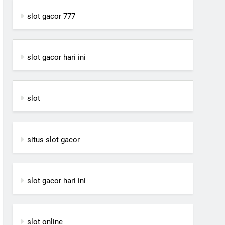
slot gacor 777
slot gacor hari ini
slot
situs slot gacor
slot gacor hari ini
slot online