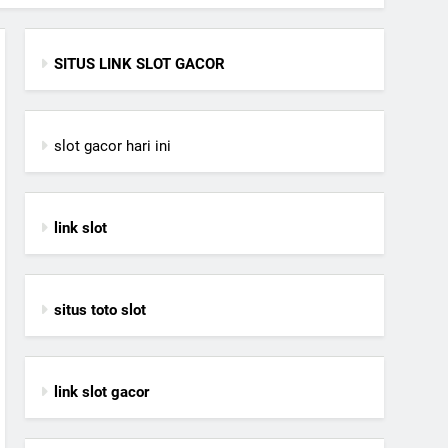
SITUS LINK SLOT GACOR
slot gacor hari ini
link slot
situs toto slot
link slot gacor