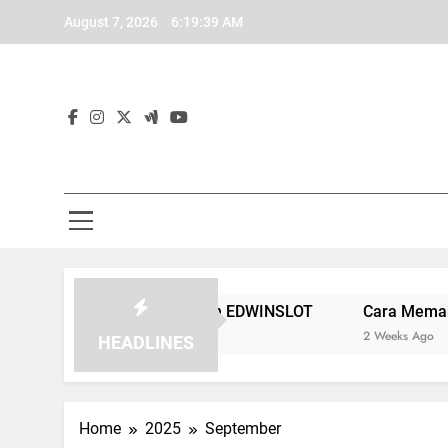
Skip
August 7, 2026
6:19:40 AM
to
content
Cra
Situs Hib
ersedia di Platform EDWINSLOT
Cara Memahami Sistem 
2 Weeks Ago
HEADLINES
Home
2025
September