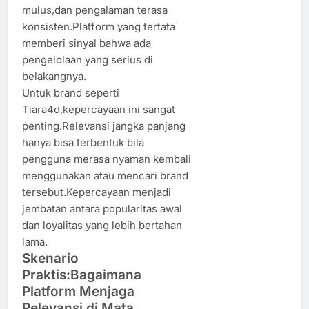
mulus,dan pengalaman terasa
konsisten.Platform yang tertata
memberi sinyal bahwa ada
pengelolaan yang serius di
belakangnya.
Untuk brand seperti
Tiara4d,kepercayaan ini sangat
penting.Relevansi jangka panjang
hanya bisa terbentuk bila
pengguna merasa nyaman kembali
menggunakan atau mencari brand
tersebut.Kepercayaan menjadi
jembatan antara popularitas awal
dan loyalitas yang lebih bertahan
lama.
Skenario
Praktis:Bagaimana
Platform Menjaga
Relevansi di Mata