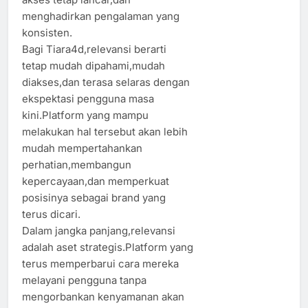
menghadirkan pengalaman yang
konsisten.
Bagi Tiara4d,relevansi berarti
tetap mudah dipahami,mudah
diakses,dan terasa selaras dengan
ekspektasi pengguna masa
kini.Platform yang mampu
melakukan hal tersebut akan lebih
mudah mempertahankan
perhatian,membangun
kepercayaan,dan memperkuat
posisinya sebagai brand yang
terus dicari.
Dalam jangka panjang,relevansi
adalah aset strategis.Platform yang
terus memperbarui cara mereka
melayani pengguna tanpa
mengorbankan kenyamanan akan