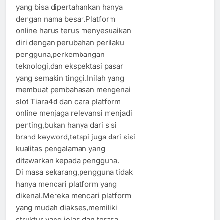
yang bisa dipertahankan hanya
dengan nama besar.Platform
online harus terus menyesuaikan
diri dengan perubahan perilaku
pengguna,perkembangan
teknologi,dan ekspektasi pasar
yang semakin tinggi.Inilah yang
membuat pembahasan mengenai
slot Tiara4d dan cara platform
online menjaga relevansi menjadi
penting,bukan hanya dari sisi
brand keyword,tetapi juga dari sisi
kualitas pengalaman yang
ditawarkan kepada pengguna.
Di masa sekarang,pengguna tidak
hanya mencari platform yang
dikenal.Mereka mencari platform
yang mudah diakses,memiliki
struktur yang jelas,dan terasa