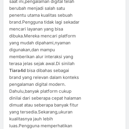
saat ini,pengalaman digital telah
berubah menjadi salah satu
penentu utama kualitas sebuah
brand.Pengguna tidak lagi sekadar
mencari layanan yang bisa
dibuka.Mereka mencari platform
yang mudah dipahami,nyaman
digunakan,dan mampu
memberikan alur interaksi yang
terasa jelas sejak awal.Di sinilah
Tiara4d
bisa dibahas sebagai
brand yang relevan dalam konteks
pengalaman digital modern.
Dahulu,banyak platform cukup
dinilai dari seberapa cepat halaman
dimuat atau seberapa banyak fitur
yang tersedia.Sekarang,ukuran
kualitasnya jauh lebih
luas.Pengguna memperhatikan