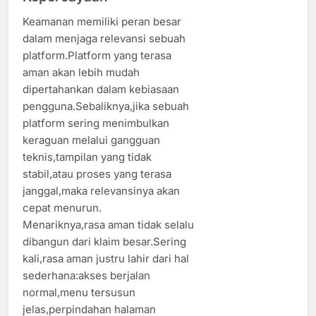
Keamanan memiliki peran besar
dalam menjaga relevansi sebuah
platform.Platform yang terasa
aman akan lebih mudah
dipertahankan dalam kebiasaan
pengguna.Sebaliknya,jika sebuah
platform sering menimbulkan
keraguan melalui gangguan
teknis,tampilan yang tidak
stabil,atau proses yang terasa
janggal,maka relevansinya akan
cepat menurun.
Menariknya,rasa aman tidak selalu
dibangun dari klaim besar.Sering
kali,rasa aman justru lahir dari hal
sederhana:akses berjalan
normal,menu tersusun
jelas,perpindahan halaman