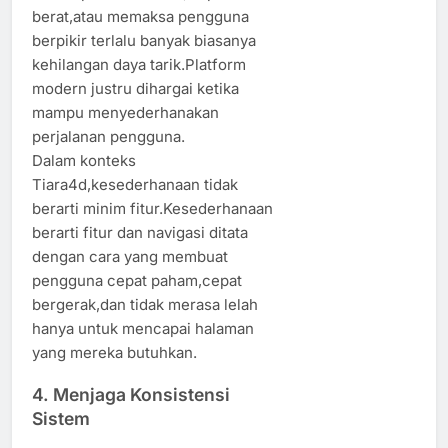
berat,atau memaksa pengguna
berpikir terlalu banyak biasanya
kehilangan daya tarik.Platform
modern justru dihargai ketika
mampu menyederhanakan
perjalanan pengguna.
Dalam konteks
Tiara4d,kesederhanaan tidak
berarti minim fitur.Kesederhanaan
berarti fitur dan navigasi ditata
dengan cara yang membuat
pengguna cepat paham,cepat
bergerak,dan tidak merasa lelah
hanya untuk mencapai halaman
yang mereka butuhkan.
4. Menjaga Konsistensi
Sistem