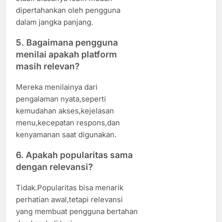
dipertahankan oleh pengguna
dalam jangka panjang.
5. Bagaimana pengguna
menilai apakah platform
masih relevan?
Mereka menilainya dari
pengalaman nyata,seperti
kemudahan akses,kejelasan
menu,kecepatan respons,dan
kenyamanan saat digunakan.
6. Apakah popularitas sama
dengan relevansi?
Tidak.Popularitas bisa menarik
perhatian awal,tetapi relevansi
yang membuat pengguna bertahan