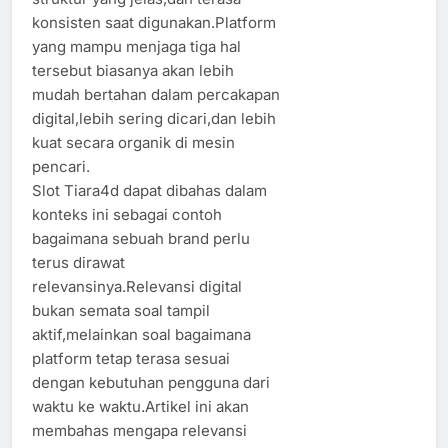
konsisten saat digunakan.Platform
yang mampu menjaga tiga hal
tersebut biasanya akan lebih
mudah bertahan dalam percakapan
digital,lebih sering dicari,dan lebih
kuat secara organik di mesin
pencari.
Slot Tiara4d dapat dibahas dalam
konteks ini sebagai contoh
bagaimana sebuah brand perlu
terus dirawat
relevansinya.Relevansi digital
bukan semata soal tampil
aktif,melainkan soal bagaimana
platform tetap terasa sesuai
dengan kebutuhan pengguna dari
waktu ke waktu.Artikel ini akan
membahas mengapa relevansi