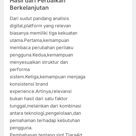
Hasil dari Perbaikan
Berkelanjutan
Dari sudut pandang analisis
digital,platform yang relevan
biasanya memiliki tiga kekuatan
utama.Pertama,kemampuan
membaca perubahan perilaku
pengguna.Kedua,kemampuan
menyesuaikan struktur dan
performa
sistem.Ketiga,kemampuan menjaga
konsistensi brand
experience.Artinya,relevansi
bukan hasil dari satu faktor
tunggal,melainkan dari kombinasi
antara teknologi,pengelolaan,dan
pemahaman terhadap kebutuhan
pengguna.
Pembahasan tentang slot Tiara4d