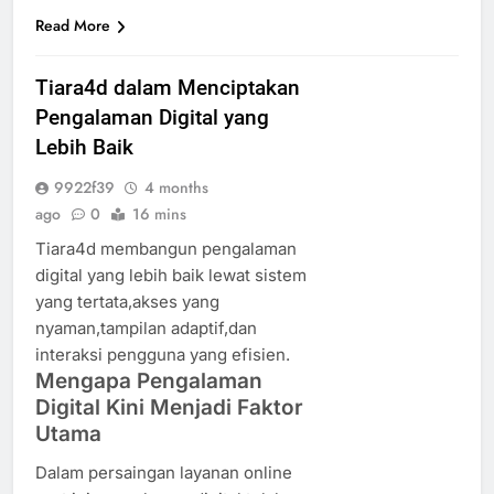
Read More
Tiara4d dalam Menciptakan
Pengalaman Digital yang
Lebih Baik
9922f39
4 months
ago
0
16 mins
Tiara4d membangun pengalaman
digital yang lebih baik lewat sistem
yang tertata,akses yang
nyaman,tampilan adaptif,dan
interaksi pengguna yang efisien.
Mengapa Pengalaman
Digital Kini Menjadi Faktor
Utama
Dalam persaingan layanan online