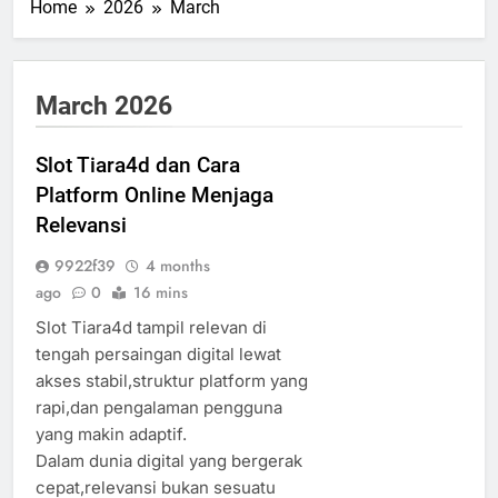
Home
2026
March
March 2026
Slot Tiara4d dan Cara
Platform Online Menjaga
Relevansi
9922f39
4 months
ago
0
16 mins
Slot Tiara4d tampil relevan di
tengah persaingan digital lewat
akses stabil,struktur platform yang
rapi,dan pengalaman pengguna
yang makin adaptif.
Dalam dunia digital yang bergerak
cepat,relevansi bukan sesuatu