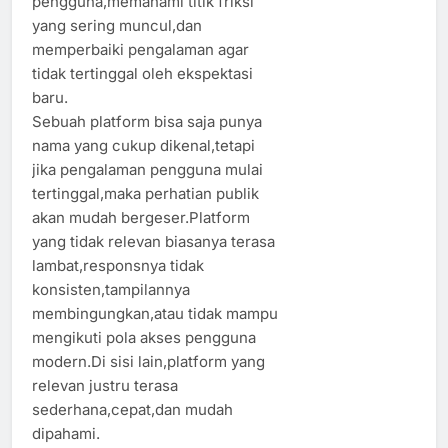
pengguna,memahami titik friksi
yang sering muncul,dan
memperbaiki pengalaman agar
tidak tertinggal oleh ekspektasi
baru.
Sebuah platform bisa saja punya
nama yang cukup dikenal,tetapi
jika pengalaman pengguna mulai
tertinggal,maka perhatian publik
akan mudah bergeser.Platform
yang tidak relevan biasanya terasa
lambat,responsnya tidak
konsisten,tampilannya
membingungkan,atau tidak mampu
mengikuti pola akses pengguna
modern.Di sisi lain,platform yang
relevan justru terasa
sederhana,cepat,dan mudah
dipahami.