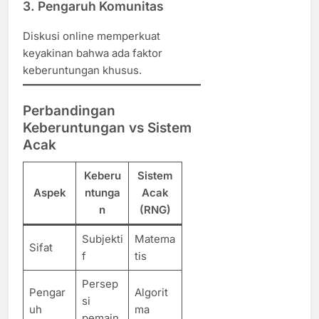
3. Pengaruh Komunitas
Diskusi online memperkuat
keyakinan bahwa ada faktor
keberuntungan khusus.
Perbandingan
Keberuntungan vs Sistem
Acak
Keberu
Sistem
Aspek
ntunga
Acak
n
(RNG)
Subjekti
Matema
Sifat
f
tis
Persep
Pengar
Algorit
si
uh
ma
pemain