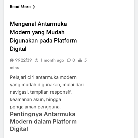
Read More
Mengenal Antarmuka
Modern yang Mudah
Digunakan pada Platform
Digital
9922f39
1 month ago
0
5
mins
Pelajari ciri antarmuka modern
yang mudah digunakan, mulai dari
navigasi, tampilan responsif,
keamanan akun, hingga
pengalaman pengguna.
Pentingnya Antarmuka
Modern dalam Platform
Digital