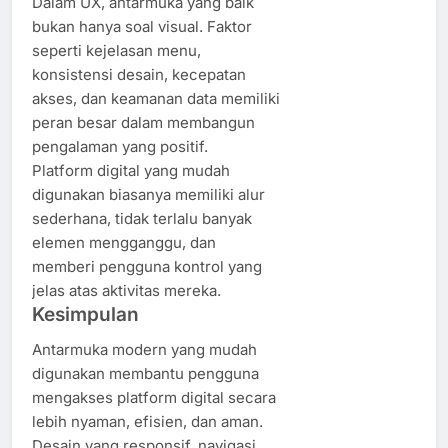
Dalam UX, antarmuka yang baik
bukan hanya soal visual. Faktor
seperti kejelasan menu,
konsistensi desain, kecepatan
akses, dan keamanan data memiliki
peran besar dalam membangun
pengalaman yang positif.
Platform digital yang mudah
digunakan biasanya memiliki alur
sederhana, tidak terlalu banyak
elemen mengganggu, dan
memberi pengguna kontrol yang
jelas atas aktivitas mereka.
Kesimpulan
Antarmuka modern yang mudah
digunakan membantu pengguna
mengakses platform digital secara
lebih nyaman, efisien, dan aman.
Desain yang responsif, navigasi