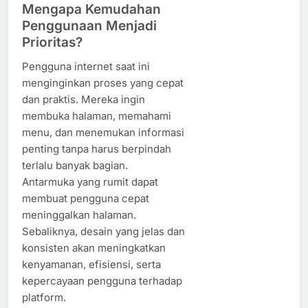
Mengapa Kemudahan
Penggunaan Menjadi
Prioritas?
Pengguna internet saat ini
menginginkan proses yang cepat
dan praktis. Mereka ingin
membuka halaman, memahami
menu, dan menemukan informasi
penting tanpa harus berpindah
terlalu banyak bagian.
Antarmuka yang rumit dapat
membuat pengguna cepat
meninggalkan halaman.
Sebaliknya, desain yang jelas dan
konsisten akan meningkatkan
kenyamanan, efisiensi, serta
kepercayaan pengguna terhadap
platform.