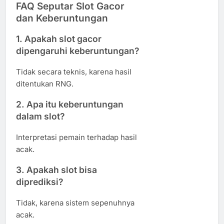
FAQ Seputar Slot Gacor
dan Keberuntungan
1. Apakah slot gacor
dipengaruhi keberuntungan?
Tidak secara teknis, karena hasil
ditentukan RNG.
2. Apa itu keberuntungan
dalam slot?
Interpretasi pemain terhadap hasil
acak.
3. Apakah slot bisa
diprediksi?
Tidak, karena sistem sepenuhnya
acak.