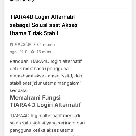
TIARA4D Login Alternatif
sebagai Solusi saat Akses
Utama Tidak Stabil
9922f39
1 month
ago
0
13 mins
Panduan TIARA4D login alternatif
untuk membantu pengguna
memahami akses aman, valid, dan
stabil saat jalur utama mengalami
kendala.
Memahami Fungsi
TIARA4D Login Alternatif
TIARA4D login alternatif menjadi
salah satu solusi yang sering dicari
pengguna ketika akses utama