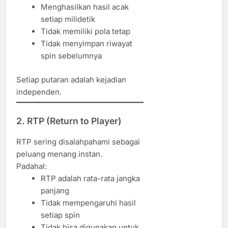
Menghasilkan hasil acak
setiap milidetik
Tidak memiliki pola tetap
Tidak menyimpan riwayat
spin sebelumnya
Setiap putaran adalah kejadian
independen.
2. RTP (Return to Player)
RTP sering disalahpahami sebagai
peluang menang instan.
Padahal:
RTP adalah rata-rata jangka
panjang
Tidak mempengaruhi hasil
setiap spin
Tidak bisa digunakan untuk