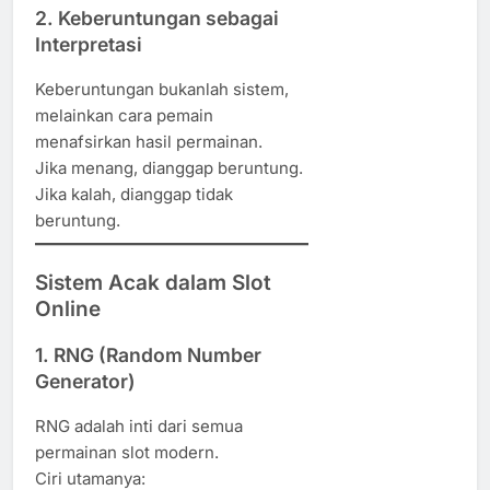
2. Keberuntungan sebagai
Interpretasi
Keberuntungan bukanlah sistem,
melainkan cara pemain
menafsirkan hasil permainan.
Jika menang, dianggap beruntung.
Jika kalah, dianggap tidak
beruntung.
Sistem Acak dalam Slot
Online
1. RNG (Random Number
Generator)
RNG adalah inti dari semua
permainan slot modern.
Ciri utamanya: