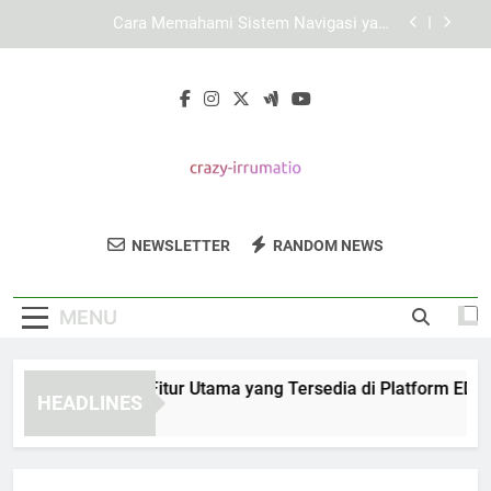
Skip
KAYA787 dan Pengembangan Antarmuka Digital
to
yang Responsif
content
Mengenal Sistem Pengelolaan Halaman yang
Diterapkan pada KAYA787
Cara Memahami Fitur Utama yang Tersedia di
Platform EDWINSLOT
Cara Memahami Sistem Navigasi yang
Diterapkan pada LEBAH4D
Crazy Irrumatio
KAYA787 dan Pengembangan Antarmuka Digital
Situs Hiburan Dewasa Dengan Konten
yang Responsif
NEWSLETTER
RANDOM NEWS
Yang Variatif. Hanya Untuk Pengguna
Mengenal Sistem Pengelolaan Halaman yang
Diterapkan pada KAYA787
Dewasa.
MENU
ra Memahami Fitur Utama yang Tersedia di Platform EDWINS
HEADLINES
Weeks Ago