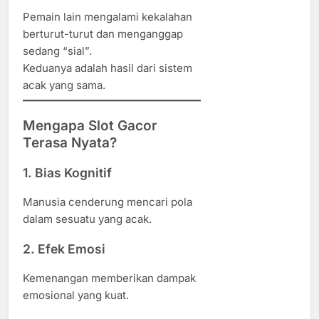
Pemain lain mengalami kekalahan
berturut-turut dan menganggap
sedang “sial”.
Keduanya adalah hasil dari sistem
acak yang sama.
Mengapa Slot Gacor
Terasa Nyata?
1. Bias Kognitif
Manusia cenderung mencari pola
dalam sesuatu yang acak.
2. Efek Emosi
Kemenangan memberikan dampak
emosional yang kuat.