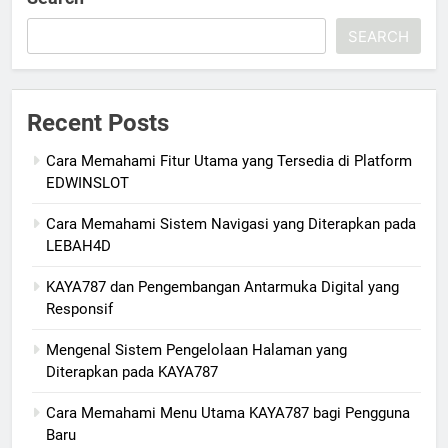
SEARCH
Recent Posts
Cara Memahami Fitur Utama yang Tersedia di Platform
EDWINSLOT
Cara Memahami Sistem Navigasi yang Diterapkan pada
LEBAH4D
KAYA787 dan Pengembangan Antarmuka Digital yang
Responsif
Mengenal Sistem Pengelolaan Halaman yang
Diterapkan pada KAYA787
Cara Memahami Menu Utama KAYA787 bagi Pengguna
Baru