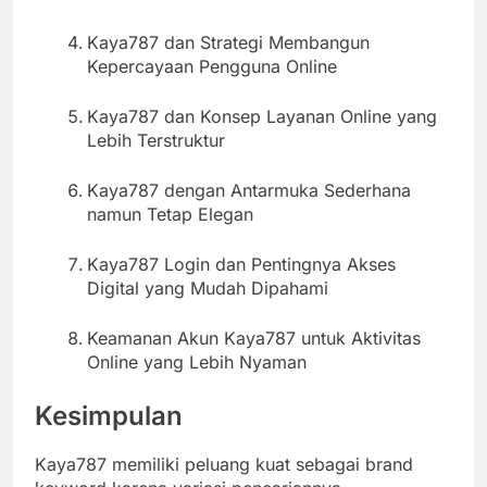
Kaya787 dan Strategi Membangun
Kepercayaan Pengguna Online
Kaya787 dan Konsep Layanan Online yang
Lebih Terstruktur
Kaya787 dengan Antarmuka Sederhana
namun Tetap Elegan
Kaya787 Login dan Pentingnya Akses
Digital yang Mudah Dipahami
Keamanan Akun Kaya787 untuk Aktivitas
Online yang Lebih Nyaman
Kesimpulan
Kaya787 memiliki peluang kuat sebagai brand