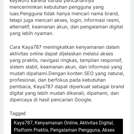
keyword karena variasi pencariannya
mencerminkan kebutuhan pengguna yang
luas.Pengguna tidak hanya mencari nama brand,
tetapi juga mencari akses, login, informasi resmi,
alternatif, keamanan akun, dan pengalaman digital
yang lebih nyaman.
Cara Kaya787 meningkatkan kenyamanan dalam
aktivitas online dapat dijelaskan melalui akses
yang praktis, navigasi ringkas, tampilan responsif,
sistem stabil, keamanan akun, dan informasi yang
mudah dipahami.Dengan konten SEO yang natural,
profesional, dan berfokus pada kebutuhan
pembaca, Kaya787 dapat diperkuat sebagai brand
digital yang lebih mudah dikenali, dipahami, dan
dipercaya di hasil pencarian Google.
Tagged:
Kaya787, Kenyamanan Online, Aktivitas Digital,
Platform Praktis, Pengalaman Pengguna, Akses