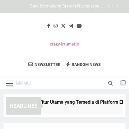
Skip
KAYA787 dan Pengembangan Antarmuka Digital
to
yang Responsif
content
Mengenal Sistem Pengelolaan Halaman yang
Diterapkan pada KAYA787
Cara Memahami Fitur Utama yang Tersedia di
Platform EDWINSLOT
Cara Memahami Sistem Navigasi yang
Diterapkan pada LEBAH4D
Crazy Irrumatio
KAYA787 dan Pengembangan Antarmuka Digital
Situs Hiburan Dewasa Dengan Konten
yang Responsif
NEWSLETTER
RANDOM NEWS
Yang Variatif. Hanya Untuk Pengguna
Mengenal Sistem Pengelolaan Halaman yang
Diterapkan pada KAYA787
Dewasa.
MENU
ra Memahami Fitur Utama yang Tersedia di Platform EDWINS
HEADLINES
Weeks Ago