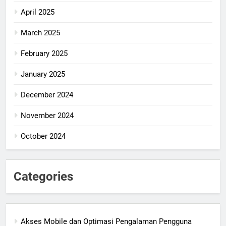
April 2025
March 2025
February 2025
January 2025
December 2024
November 2024
October 2024
Categories
Akses Mobile dan Optimasi Pengalaman Pengguna