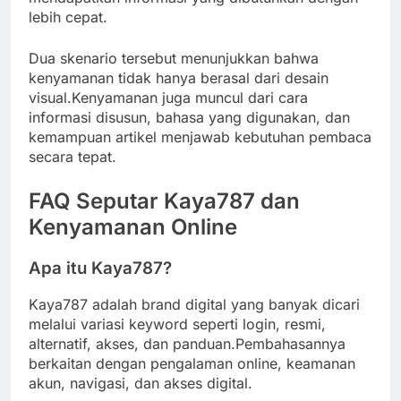
lebih cepat.
Dua skenario tersebut menunjukkan bahwa
kenyamanan tidak hanya berasal dari desain
visual.Kenyamanan juga muncul dari cara
informasi disusun, bahasa yang digunakan, dan
kemampuan artikel menjawab kebutuhan pembaca
secara tepat.
FAQ Seputar Kaya787 dan
Kenyamanan Online
Apa itu Kaya787?
Kaya787 adalah brand digital yang banyak dicari
melalui variasi keyword seperti login, resmi,
alternatif, akses, dan panduan.Pembahasannya
berkaitan dengan pengalaman online, keamanan
akun, navigasi, dan akses digital.