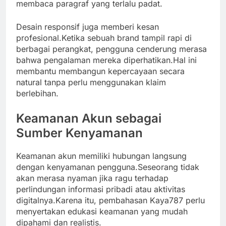
membaca paragraf yang terlalu padat.
Desain responsif juga memberi kesan
profesional.Ketika sebuah brand tampil rapi di
berbagai perangkat, pengguna cenderung merasa
bahwa pengalaman mereka diperhatikan.Hal ini
membantu membangun kepercayaan secara
natural tanpa perlu menggunakan klaim
berlebihan.
Keamanan Akun sebagai
Sumber Kenyamanan
Keamanan akun memiliki hubungan langsung
dengan kenyamanan pengguna.Seseorang tidak
akan merasa nyaman jika ragu terhadap
perlindungan informasi pribadi atau aktivitas
digitalnya.Karena itu, pembahasan Kaya787 perlu
menyertakan edukasi keamanan yang mudah
dipahami dan realistis.