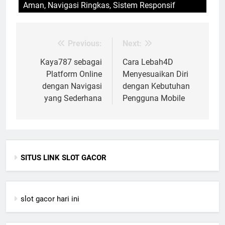
Aman, Navigasi Ringkas, Sistem Responsif
Previous:
Next:
Post
navigation
Kaya787 sebagai
Cara Lebah4D
Platform Online
Menyesuaikan Diri
dengan Navigasi
dengan Kebutuhan
yang Sederhana
Pengguna Mobile
SITUS LINK SLOT GACOR
slot gacor hari ini