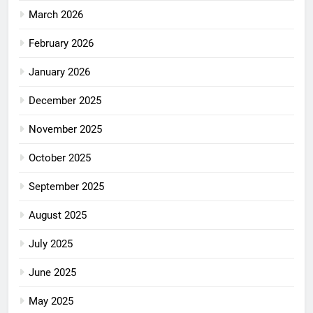
March 2026
February 2026
January 2026
December 2025
November 2025
October 2025
September 2025
August 2025
July 2025
June 2025
May 2025