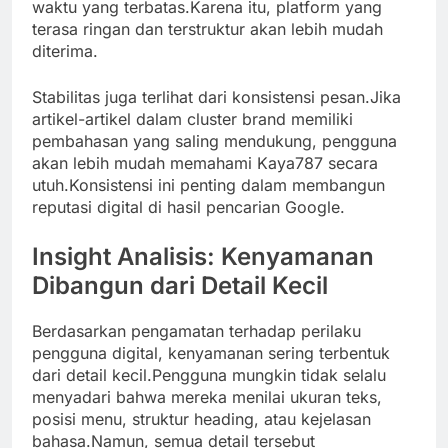
waktu yang terbatas.Karena itu, platform yang
terasa ringan dan terstruktur akan lebih mudah
diterima.
Stabilitas juga terlihat dari konsistensi pesan.Jika
artikel-artikel dalam cluster brand memiliki
pembahasan yang saling mendukung, pengguna
akan lebih mudah memahami Kaya787 secara
utuh.Konsistensi ini penting dalam membangun
reputasi digital di hasil pencarian Google.
Insight Analisis: Kenyamanan
Dibangun dari Detail Kecil
Berdasarkan pengamatan terhadap perilaku
pengguna digital, kenyamanan sering terbentuk
dari detail kecil.Pengguna mungkin tidak selalu
menyadari bahwa mereka menilai ukuran teks,
posisi menu, struktur heading, atau kejelasan
bahasa.Namun, semua detail tersebut