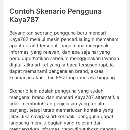
Contoh Skenario Pengguna
Kaya787
Bayangkan seorang pengguna baru mencari
Kaya787 melalui mesin pencari.Ia ingin memahami
apa itu brand tersebut, bagaimana mengenali
informasi yang relevan, dan apa saja hal yang
perlu diperhatikan sebelum menggunakan layanan
digital.Jika artikel yang ia baca tersusun rapi, ia
dapat memahami pengenalan brand, akses,
keamanan akun, dan FAQ tanpa merasa bingung.
Skenario lain adalah pengguna yang sudah
mengenal brand dan mencari Kaya787 alternatif.Ia
tidak membutuhkan penjelasan yang terlalu
panjang, tetapi tetap memerlukan konteks yang
jelas.Jika navigasi artikel baik, pengguna dapat
langsung menuju bagian yang relevan dan
mendapatkan informasi yang dibutuhkan dengan