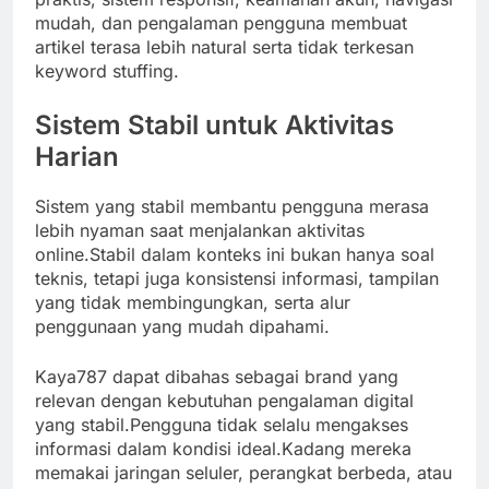
mudah, dan pengalaman pengguna membuat
artikel terasa lebih natural serta tidak terkesan
keyword stuffing.
Sistem Stabil untuk Aktivitas
Harian
Sistem yang stabil membantu pengguna merasa
lebih nyaman saat menjalankan aktivitas
online.Stabil dalam konteks ini bukan hanya soal
teknis, tetapi juga konsistensi informasi, tampilan
yang tidak membingungkan, serta alur
penggunaan yang mudah dipahami.
Kaya787 dapat dibahas sebagai brand yang
relevan dengan kebutuhan pengalaman digital
yang stabil.Pengguna tidak selalu mengakses
informasi dalam kondisi ideal.Kadang mereka
memakai jaringan seluler, perangkat berbeda, atau