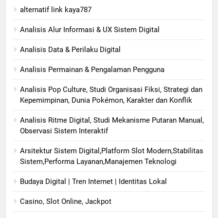
alternatif link kaya787
Analisis Alur Informasi & UX Sistem Digital
Analisis Data & Perilaku Digital
Analisis Permainan & Pengalaman Pengguna
Analisis Pop Culture, Studi Organisasi Fiksi, Strategi dan
Kepemimpinan, Dunia Pokémon, Karakter dan Konflik
Analisis Ritme Digital, Studi Mekanisme Putaran Manual,
Observasi Sistem Interaktif
Arsitektur Sistem Digital,Platform Slot Modern,Stabilitas
Sistem,Performa Layanan,Manajemen Teknologi
Budaya Digital | Tren Internet | Identitas Lokal
Casino, Slot Online, Jackpot