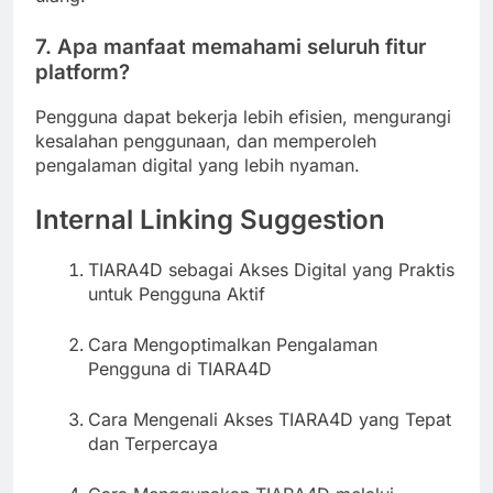
7. Apa manfaat memahami seluruh fitur
platform?
Pengguna dapat bekerja lebih efisien, mengurangi
kesalahan penggunaan, dan memperoleh
pengalaman digital yang lebih nyaman.
Internal Linking Suggestion
TIARA4D sebagai Akses Digital yang Praktis
untuk Pengguna Aktif
Cara Mengoptimalkan Pengalaman
Pengguna di TIARA4D
Cara Mengenali Akses TIARA4D yang Tepat
dan Terpercaya