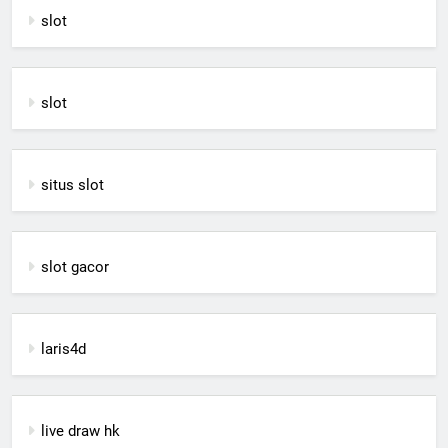
slot
slot
situs slot
slot gacor
laris4d
live draw hk