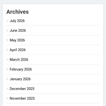
Archives
July 2026
June 2026
May 2026
April 2026
March 2026
February 2026
January 2026
December 2025
November 2025