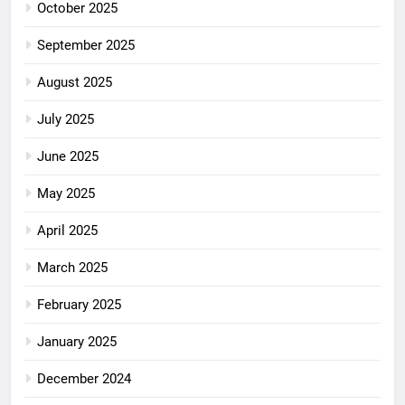
October 2025
September 2025
August 2025
July 2025
June 2025
May 2025
April 2025
March 2025
February 2025
January 2025
December 2024