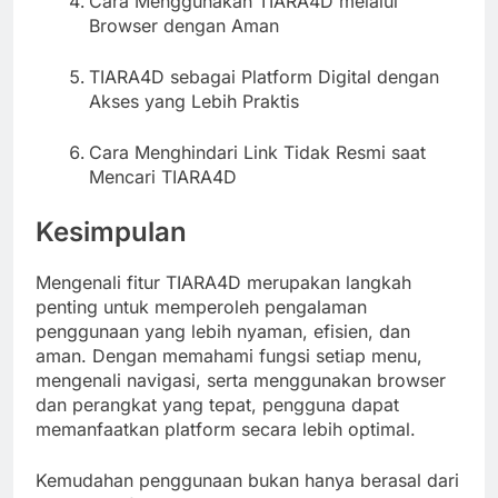
Cara Menggunakan TIARA4D melalui
Browser dengan Aman
TIARA4D sebagai Platform Digital dengan
Akses yang Lebih Praktis
Cara Menghindari Link Tidak Resmi saat
Mencari TIARA4D
Kesimpulan
Mengenali fitur TIARA4D merupakan langkah
penting untuk memperoleh pengalaman
penggunaan yang lebih nyaman, efisien, dan
aman. Dengan memahami fungsi setiap menu,
mengenali navigasi, serta menggunakan browser
dan perangkat yang tepat, pengguna dapat
memanfaatkan platform secara lebih optimal.
Kemudahan penggunaan bukan hanya berasal dari