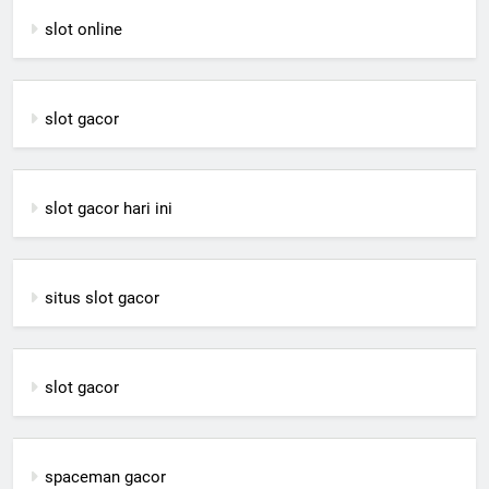
slot online
slot gacor
slot gacor hari ini
situs slot gacor
slot gacor
spaceman gacor