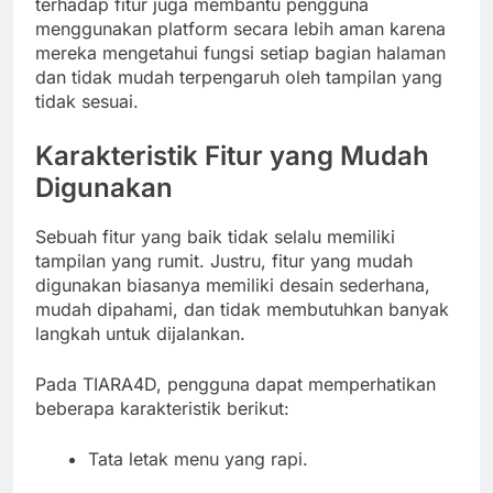
terhadap fitur juga membantu pengguna
menggunakan platform secara lebih aman karena
mereka mengetahui fungsi setiap bagian halaman
dan tidak mudah terpengaruh oleh tampilan yang
tidak sesuai.
Karakteristik Fitur yang Mudah
Digunakan
Sebuah fitur yang baik tidak selalu memiliki
tampilan yang rumit. Justru, fitur yang mudah
digunakan biasanya memiliki desain sederhana,
mudah dipahami, dan tidak membutuhkan banyak
langkah untuk dijalankan.
Pada TIARA4D, pengguna dapat memperhatikan
beberapa karakteristik berikut:
Tata letak menu yang rapi.