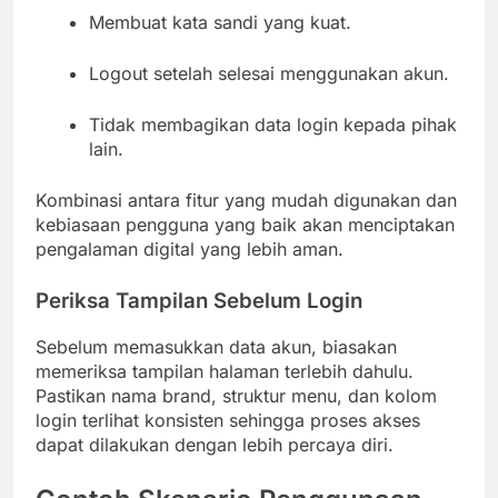
Membuat kata sandi yang kuat.
Logout setelah selesai menggunakan akun.
Tidak membagikan data login kepada pihak
lain.
Kombinasi antara fitur yang mudah digunakan dan
kebiasaan pengguna yang baik akan menciptakan
pengalaman digital yang lebih aman.
Periksa Tampilan Sebelum Login
Sebelum memasukkan data akun, biasakan
memeriksa tampilan halaman terlebih dahulu.
Pastikan nama brand, struktur menu, dan kolom
login terlihat konsisten sehingga proses akses
dapat dilakukan dengan lebih percaya diri.