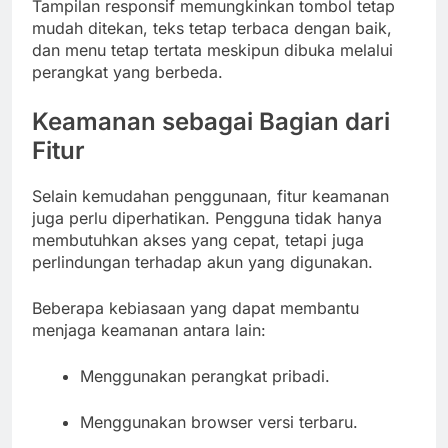
Tampilan responsif memungkinkan tombol tetap
mudah ditekan, teks tetap terbaca dengan baik,
dan menu tetap tertata meskipun dibuka melalui
perangkat yang berbeda.
Keamanan sebagai Bagian dari
Fitur
Selain kemudahan penggunaan, fitur keamanan
juga perlu diperhatikan. Pengguna tidak hanya
membutuhkan akses yang cepat, tetapi juga
perlindungan terhadap akun yang digunakan.
Beberapa kebiasaan yang dapat membantu
menjaga keamanan antara lain:
Menggunakan perangkat pribadi.
Menggunakan browser versi terbaru.