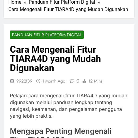
Home
Panduan Fitur Platform Digital
Cara Mengenali Fitur TIARA4D yang Mudah Digunakan
PANDUAN FITUR PLATFORM DIGITAL
Cara Mengenali Fitur
TIARA4D yang Mudah
Digunakan
0
9922f39
1 Month Ago
12 Mins
Pelajari cara mengenali fitur TIARA4D yang mudah
digunakan melalui panduan lengkap tentang
navigasi, keamanan, dan pengalaman pengguna
yang lebih praktis.
Mengapa Penting Mengenali