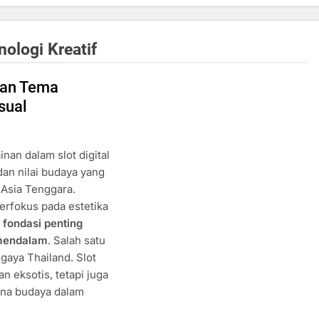
nologi Kreatif
 dan Tema
sual
inan dalam slot digital
dan nilai budaya yang
 Asia Tenggara.
erfokus pada estetika
fondasi penting
mendalam
. Salah satu
gaya Thailand. Slot
 eksotis, tetapi juga
na budaya dalam