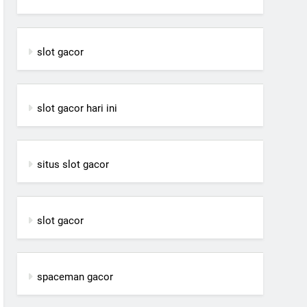
slot gacor
slot gacor hari ini
situs slot gacor
slot gacor
spaceman gacor