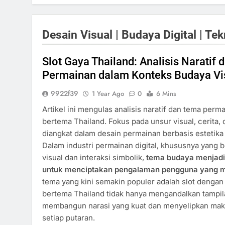
Desain Visual | Budaya Digital | Tek
Slot Gaya Thailand: Analisis Naratif
Permainan dalam Konteks Budaya Vi
9922f39
1 Year Ago
0
6 Mins
Artikel ini mengulas analisis naratif dan tema perma
bertema Thailand. Fokus pada unsur visual, cerita, 
diangkat dalam desain permainan berbasis estetika
Dalam industri permainan digital, khususnya yang b
visual dan interaksi simbolik,
tema budaya menjadi 
untuk menciptakan pengalaman pengguna yang 
tema yang kini semakin populer adalah slot dengan 
bertema Thailand tidak hanya mengandalkan tampilan
membangun narasi yang kuat dan menyelipkan mak
setiap putaran.