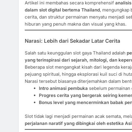
Artikel ini membahas secara komprehensif
analisi
dalam slot digital bertema Thailand
, mengungkap 
cerita, dan struktur permainan menyatu menjadi s
hiburan yang penuh makna dan visual yang khas.
Narasi: Lebih dari Sekadar Latar Cerita
Salah satu keunggulan slot gaya Thailand adalah
pe
yang terinspirasi dari sejarah, mitologi, dan kepe
Beberapa slot mengangkat kisah dari legenda keraj
pejuang spiritual, hingga eksplorasi kuil suci di huta
Narasi tersebut biasanya diterjemahkan dalam bent
Intro animasi pembuka
sebelum permainan 
Progres cerita yang bergerak seiring kem
Bonus level yang mencerminkan babak pent
Slot tidak lagi menjadi permainan acak semata, me
perjalanan naratif yang dibingkai oleh estetika A