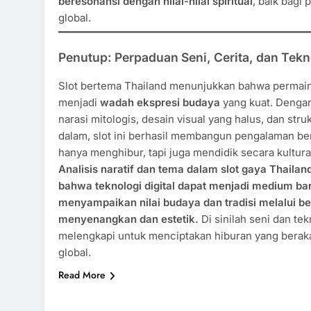
beresonansi dengan nilai-nilai spiritual
, baik bagi
global.
Penutup: Perpaduan Seni, Cerita, dan Tekn
Slot bertema Thailand menunjukkan bahwa permaina
menjadi
wadah ekspresi budaya
yang kuat. Deng
narasi mitologis, desain visual yang halus, dan struk
dalam, slot ini berhasil membangun pengalaman b
hanya menghibur, tapi juga mendidik secara kultura
Analisis naratif dan tema dalam slot gaya Thail
bahwa teknologi digital dapat menjadi medium ba
menyampaikan nilai budaya dan tradisi melalui b
menyenangkan dan estetik.
Di sinilah seni dan tek
melengkapi untuk menciptakan hiburan yang bera
global.
Read More