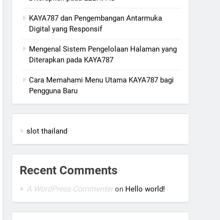
KAYA787 dan Pengembangan Antarmuka
Digital yang Responsif
Mengenal Sistem Pengelolaan Halaman yang
Diterapkan pada KAYA787
Cara Memahami Menu Utama KAYA787 bagi
Pengguna Baru
slot thailand
Recent Comments
A WordPress Commenter
on
Hello world!