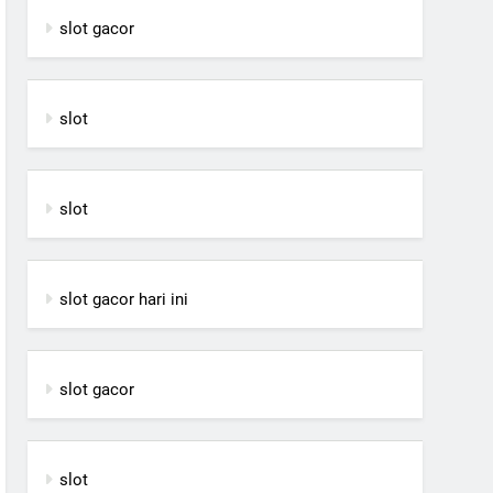
slot gacor
slot
slot
slot gacor hari ini
slot gacor
slot