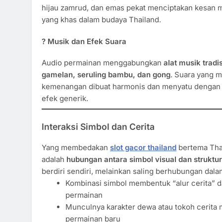
hijau zamrud, dan emas pekat menciptakan kesan ma
yang khas dalam budaya Thailand.
?
Musik dan Efek Suara
Audio permainan menggabungkan
alat musik tradi
gamelan, seruling bambu, dan gong
. Suara yang m
kemenangan dibuat harmonis dan menyatu dengan 
efek generik.
Interaksi Simbol dan Cerita
Yang membedakan
slot gacor thailand
bertema Thai
adalah
hubungan antara simbol visual dan struktur
berdiri sendiri, melainkan saling berhubungan dal
Kombinasi simbol membentuk “alur cerita” 
permainan
Munculnya karakter dewa atau tokoh cerita
permainan baru