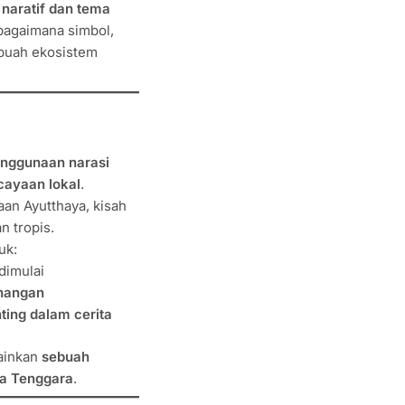
s naratif dan tema
bagaimana simbol,
ebuah ekosistem
nggunaan narasi
rcayaan lokal
.
aan Ayutthaya, kisah
n tropis.
uk:
dimulai
enangan
ing dalam cerita
lainkan
sebuah
sia Tenggara
.