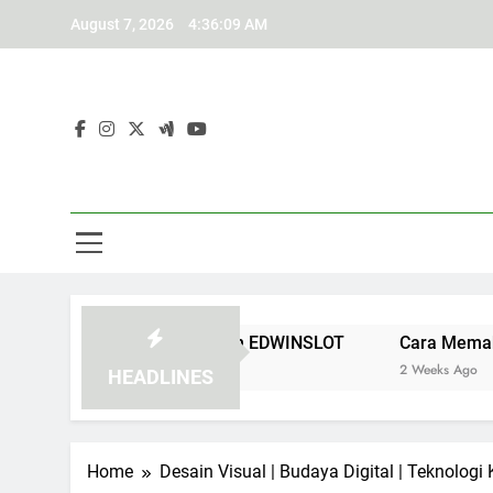
Skip
August 7, 2026
4:36:10 AM
to
content
Cra
Situs Hib
ersedia di Platform EDWINSLOT
Cara Memahami Sistem
2 Weeks Ago
HEADLINES
Home
Desain Visual | Budaya Digital | Teknologi 