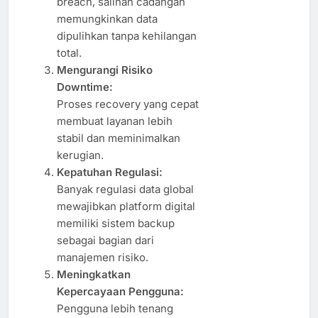
breach, salinan cadangan
memungkinkan data
dipulihkan tanpa kehilangan
total.
Mengurangi Risiko
Downtime:
Proses recovery yang cepat
membuat layanan lebih
stabil dan meminimalkan
kerugian.
Kepatuhan Regulasi:
Banyak regulasi data global
mewajibkan platform digital
memiliki sistem backup
sebagai bagian dari
manajemen risiko.
Meningkatkan
Kepercayaan Pengguna:
Pengguna lebih tenang