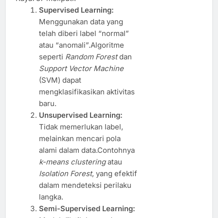
Supervised Learning:
Menggunakan data yang
telah diberi label “normal”
atau “anomali”.Algoritme
seperti
Random Forest
dan
Support Vector Machine
(SVM) dapat
mengklasifikasikan aktivitas
baru.
Unsupervised Learning:
Tidak memerlukan label,
melainkan mencari pola
alami dalam data.Contohnya
k-means clustering
atau
Isolation Forest
, yang efektif
dalam mendeteksi perilaku
langka.
Semi-Supervised Learning: