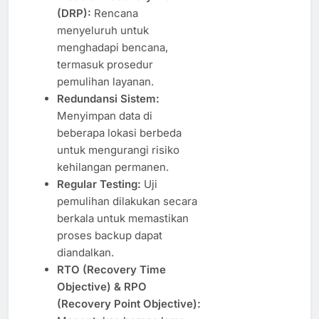
(DRP):
Rencana
menyeluruh untuk
menghadapi bencana,
termasuk prosedur
pemulihan layanan.
Redundansi Sistem:
Menyimpan data di
beberapa lokasi berbeda
untuk mengurangi risiko
kehilangan permanen.
Regular Testing:
Uji
pemulihan dilakukan secara
berkala untuk memastikan
proses backup dapat
diandalkan.
RTO (Recovery Time
Objective) & RPO
(Recovery Point Objective):