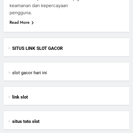
keamanan dan kepercayaan
pengguna.
Read More
SITUS LINK SLOT GACOR
slot gacor hari ini
link slot
situs toto slot