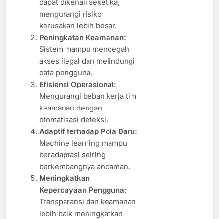
dapat dikenali seketika,
mengurangi risiko
kerusakan lebih besar.
Peningkatan Keamanan:
Sistem mampu mencegah
akses ilegal dan melindungi
data pengguna.
Efisiensi Operasional:
Mengurangi beban kerja tim
keamanan dengan
otomatisasi deteksi.
Adaptif terhadap Pola Baru:
Machine learning mampu
beradaptasi seiring
berkembangnya ancaman.
Meningkatkan
Kepercayaan Pengguna:
Transparansi dan keamanan
lebih baik meningkatkan