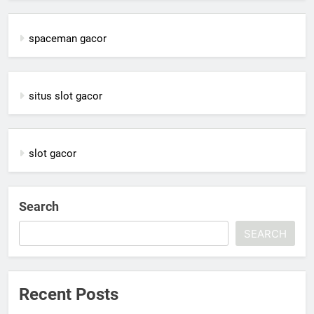
spaceman gacor
situs slot gacor
slot gacor
Search
SEARCH
Recent Posts