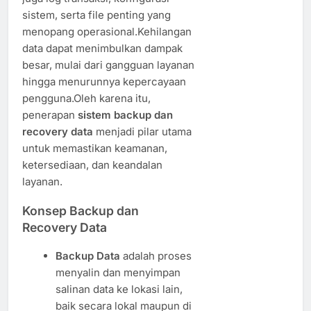
sistem, serta file penting yang
menopang operasional.Kehilangan
data dapat menimbulkan dampak
besar, mulai dari gangguan layanan
hingga menurunnya kepercayaan
pengguna.Oleh karena itu,
penerapan
sistem backup dan
recovery data
menjadi pilar utama
untuk memastikan keamanan,
ketersediaan, dan keandalan
layanan.
Konsep Backup dan
Recovery Data
Backup Data
adalah proses
menyalin dan menyimpan
salinan data ke lokasi lain,
baik secara lokal maupun di