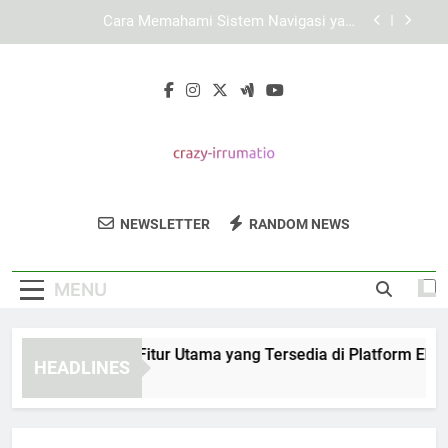
Skip
KAYA787 dan Pengembangan Antarmuka Digital
to
yang Responsif
content
Mengenal Sistem Pengelolaan Halaman yang
Diterapkan pada KAYA787
Cara Memahami Fitur Utama yang Tersedia di
Platform EDWINSLOT
Cara Memahami Sistem Navigasi yang
Diterapkan pada LEBAH4D
Crazy Irrumatio
KAYA787 dan Pengembangan Antarmuka Digital
Situs Hiburan Dewasa Dengan Konten
yang Responsif
NEWSLETTER
RANDOM NEWS
Yang Variatif. Hanya Untuk Pengguna
Mengenal Sistem Pengelolaan Halaman yang
Diterapkan pada KAYA787
Dewasa.
MENU
ara Memahami Fitur Utama yang Tersedia di Platform EDWIN
HEADLINES
Weeks Ago