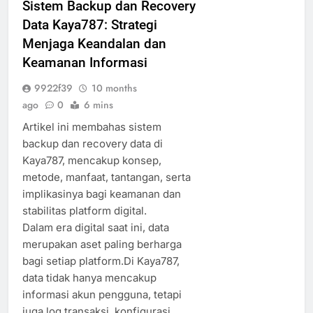
Sistem Backup dan Recovery
Data Kaya787: Strategi
Menjaga Keandalan dan
Keamanan Informasi
9922f39
10 months
ago
0
6 mins
Artikel ini membahas sistem
backup dan recovery data di
Kaya787, mencakup konsep,
metode, manfaat, tantangan, serta
implikasinya bagi keamanan dan
stabilitas platform digital.
Dalam era digital saat ini, data
merupakan aset paling berharga
bagi setiap platform.Di Kaya787,
data tidak hanya mencakup
informasi akun pengguna, tetapi
juga log transaksi, konfigurasi