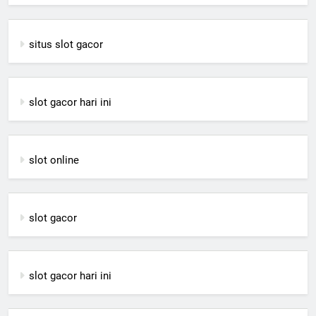
situs slot gacor
slot gacor hari ini
slot online
slot gacor
slot gacor hari ini