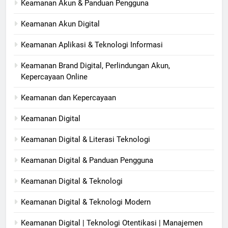
Keamanan Akun & Panduan Pengguna
Keamanan Akun Digital
Keamanan Aplikasi & Teknologi Informasi
Keamanan Brand Digital, Perlindungan Akun,
Kepercayaan Online
Keamanan dan Kepercayaan
Keamanan Digital
Keamanan Digital & Literasi Teknologi
Keamanan Digital & Panduan Pengguna
Keamanan Digital & Teknologi
Keamanan Digital & Teknologi Modern
Keamanan Digital | Teknologi Otentikasi | Manajemen