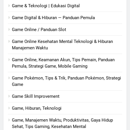
Game & Teknologi | Edukasi Digital
Game Digital & Hiburan — Panduan Pemula
Game Online / Panduan Slot
Game Online Kesehatan Mental Teknologi & Hiburan
Manajemen Waktu
Game Online, Keamanan Akun, Tips Pemain, Panduan
Pemula, Strategi Game, Mobile Gaming
Game Pokémon, Tips & Trik, Panduan Pokémon, Strategi
Game
Game Skill Improvement
Game, Hiburan, Teknologi
Game, Manajemen Waktu, Produktivitas, Gaya Hidup
Sehat, Tips Gaming, Kesehatan Mental