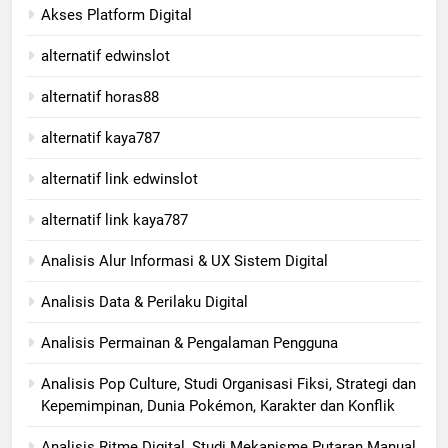
Akses Platform Digital
alternatif edwinslot
alternatif horas88
alternatif kaya787
alternatif link edwinslot
alternatif link kaya787
Analisis Alur Informasi & UX Sistem Digital
Analisis Data & Perilaku Digital
Analisis Permainan & Pengalaman Pengguna
Analisis Pop Culture, Studi Organisasi Fiksi, Strategi dan
Kepemimpinan, Dunia Pokémon, Karakter dan Konflik
Analisis Ritme Digital, Studi Mekanisme Putaran Manual,