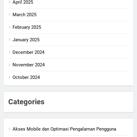
April 2025
March 2025
February 2025
January 2025
December 2024
November 2024
October 2024
Categories
Akses Mobile dan Optimasi Pengalaman Pengguna