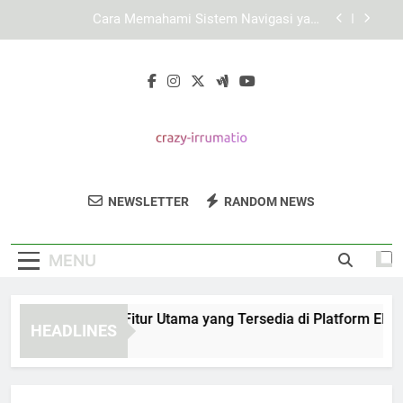
Skip
KAYA787 dan Pengembangan Antarmuka Digital
to
yang Responsif
content
Mengenal Sistem Pengelolaan Halaman yang
Diterapkan pada KAYA787
Cara Memahami Fitur Utama yang Tersedia di
Platform EDWINSLOT
Cara Memahami Sistem Navigasi yang
Diterapkan pada LEBAH4D
Crazy Irrumatio
KAYA787 dan Pengembangan Antarmuka Digital
Situs Hiburan Dewasa Dengan Konten
yang Responsif
NEWSLETTER
RANDOM NEWS
Yang Variatif. Hanya Untuk Pengguna
Mengenal Sistem Pengelolaan Halaman yang
Diterapkan pada KAYA787
Dewasa.
MENU
ara Memahami Fitur Utama yang Tersedia di Platform EDWI
HEADLINES
 Weeks Ago