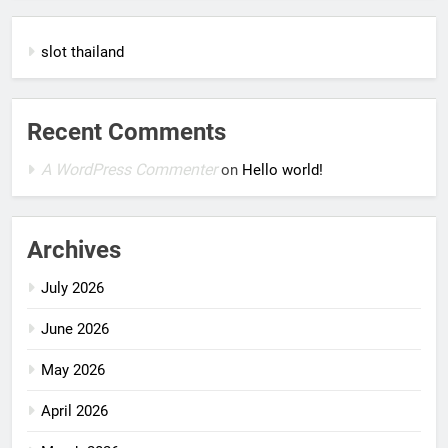
slot thailand
Recent Comments
A WordPress Commenter
on
Hello world!
Archives
July 2026
June 2026
May 2026
April 2026