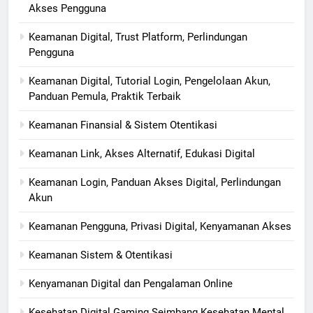
Akses Pengguna
Keamanan Digital, Trust Platform, Perlindungan
Pengguna
Keamanan Digital, Tutorial Login, Pengelolaan Akun,
Panduan Pemula, Praktik Terbaik
Keamanan Finansial & Sistem Otentikasi
Keamanan Link, Akses Alternatif, Edukasi Digital
Keamanan Login, Panduan Akses Digital, Perlindungan
Akun
Keamanan Pengguna, Privasi Digital, Kenyamanan Akses
Keamanan Sistem & Otentikasi
Kenyamanan Digital dan Pengalaman Online
Kesehatan Digital Gaming Seimbang Kesehatan Mental