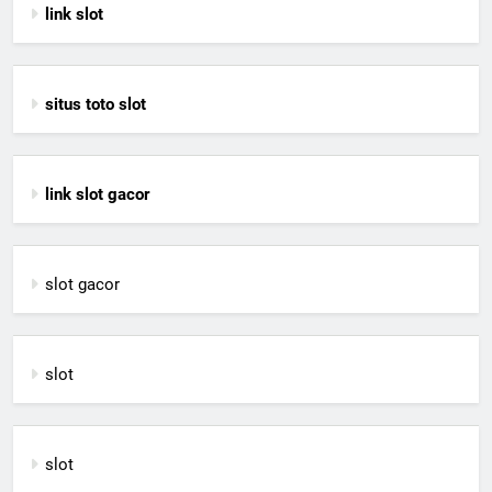
link slot
situs toto slot
link slot gacor
slot gacor
slot
slot