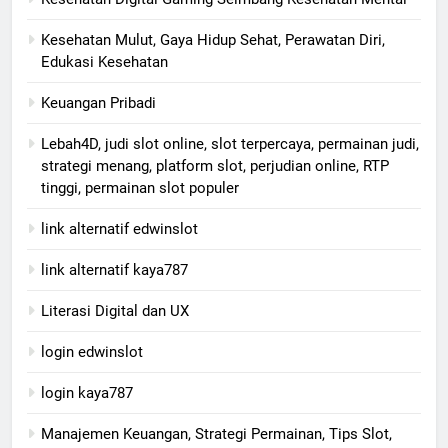
Kesehatan Mulut, Gaya Hidup Sehat, Perawatan Diri,
Edukasi Kesehatan
Keuangan Pribadi
Lebah4D, judi slot online, slot terpercaya, permainan judi,
strategi menang, platform slot, perjudian online, RTP
tinggi, permainan slot populer
link alternatif edwinslot
link alternatif kaya787
Literasi Digital dan UX
login edwinslot
login kaya787
Manajemen Keuangan, Strategi Permainan, Tips Slot,