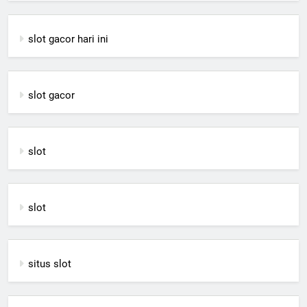
slot gacor hari ini
slot gacor
slot
slot
situs slot