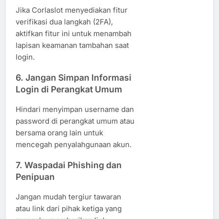
Jika Corlaslot menyediakan fitur
verifikasi dua langkah (2FA),
aktifkan fitur ini untuk menambah
lapisan keamanan tambahan saat
login.
6. Jangan Simpan Informasi
Login di Perangkat Umum
Hindari menyimpan username dan
password di perangkat umum atau
bersama orang lain untuk
mencegah penyalahgunaan akun.
7. Waspadai Phishing dan
Penipuan
Jangan mudah tergiur tawaran
atau link dari pihak ketiga yang