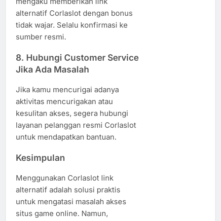
mengaku memberikan link
alternatif Corlaslot dengan bonus
tidak wajar. Selalu konfirmasi ke
sumber resmi.
8. Hubungi Customer Service
Jika Ada Masalah
Jika kamu mencurigai adanya
aktivitas mencurigakan atau
kesulitan akses, segera hubungi
layanan pelanggan resmi Corlaslot
untuk mendapatkan bantuan.
Kesimpulan
Menggunakan Corlaslot link
alternatif adalah solusi praktis
untuk mengatasi masalah akses
situs game online. Namun,