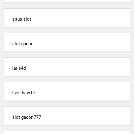
situs slot
slot gacor
laris4d
live draw hk
slot gacor 777