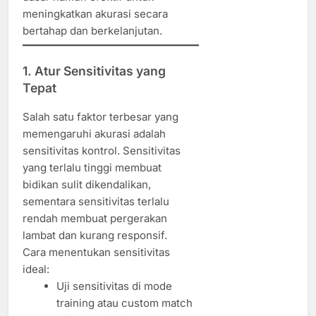
meningkatkan akurasi secara
bertahap dan berkelanjutan.
1. Atur Sensitivitas yang
Tepat
Salah satu faktor terbesar yang
memengaruhi akurasi adalah
sensitivitas kontrol. Sensitivitas
yang terlalu tinggi membuat
bidikan sulit dikendalikan,
sementara sensitivitas terlalu
rendah membuat pergerakan
lambat dan kurang responsif.
Cara menentukan sensitivitas
ideal:
Uji sensitivitas di mode
training atau custom match