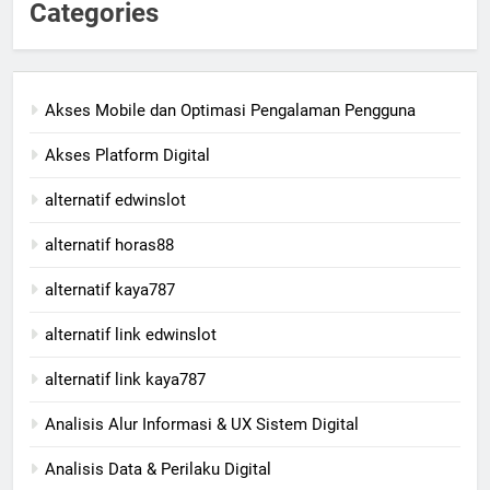
Categories
Akses Mobile dan Optimasi Pengalaman Pengguna
Akses Platform Digital
alternatif edwinslot
alternatif horas88
alternatif kaya787
alternatif link edwinslot
alternatif link kaya787
Analisis Alur Informasi & UX Sistem Digital
Analisis Data & Perilaku Digital