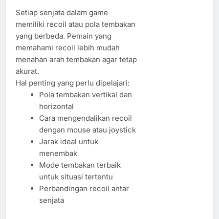
Setiap senjata dalam game
memiliki recoil atau pola tembakan
yang berbeda. Pemain yang
memahami recoil lebih mudah
menahan arah tembakan agar tetap
akurat.
Hal penting yang perlu dipelajari:
Pola tembakan vertikal dan
horizontal
Cara mengendalikan recoil
dengan mouse atau joystick
Jarak ideal untuk
menembak
Mode tembakan terbaik
untuk situasi tertentu
Perbandingan recoil antar
senjata