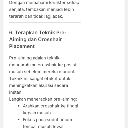
Dengan memahami karakter setiap
senjata, tembakan menjadi lebih
terarah dan tidak lagi acak.
6. Terapkan Teknik Pre-
Aiming dan Crosshair
Placement
Pre-aiming adalah teknik
mengarahkan crosshair ke posisi
musuh sebelum mereka muncul.
Teknik ini sangat efektif untuk
meningkatkan akurasi secara
instan.
Langkah menerapkan pre-aiming:
Arahkan crosshair ke tinggi
kepala musuh
Fokus pada sudut umum
tempat musuh lewat