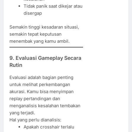
Tidak panik saat dikejar atau
disergap
Semakin tinggi kesadaran situasi,
semakin tepat keputusan
menembak yang kamu ambil.
9. Evaluasi Gameplay Secara
Rutin
Evaluasi adalah bagian penting
untuk melihat perkembangan
akurasi. Kamu bisa menyimpan
replay pertandingan dan
menganalisis kesalahan tembakan
yang terjadi.
Hal yang perlu dianalisis:
Apakah crosshair terlalu