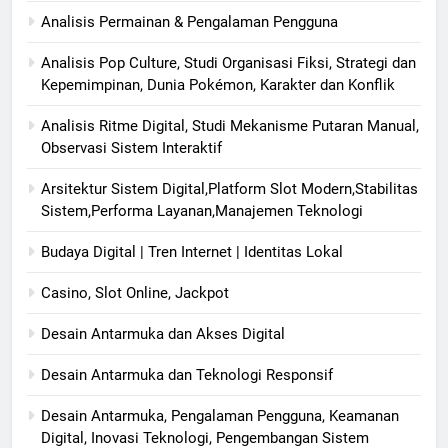
Analisis Permainan & Pengalaman Pengguna
Analisis Pop Culture, Studi Organisasi Fiksi, Strategi dan
Kepemimpinan, Dunia Pokémon, Karakter dan Konflik
Analisis Ritme Digital, Studi Mekanisme Putaran Manual,
Observasi Sistem Interaktif
Arsitektur Sistem Digital,Platform Slot Modern,Stabilitas
Sistem,Performa Layanan,Manajemen Teknologi
Budaya Digital | Tren Internet | Identitas Lokal
Casino, Slot Online, Jackpot
Desain Antarmuka dan Akses Digital
Desain Antarmuka dan Teknologi Responsif
Desain Antarmuka, Pengalaman Pengguna, Keamanan
Digital, Inovasi Teknologi, Pengembangan Sistem