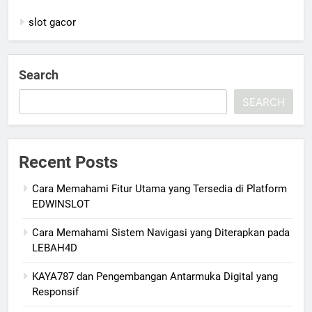
slot gacor
Search
SEARCH
Recent Posts
Cara Memahami Fitur Utama yang Tersedia di Platform
EDWINSLOT
Cara Memahami Sistem Navigasi yang Diterapkan pada
LEBAH4D
KAYA787 dan Pengembangan Antarmuka Digital yang
Responsif