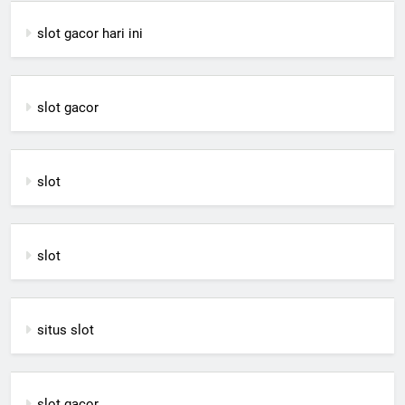
slot gacor hari ini
slot gacor
slot
slot
situs slot
slot gacor