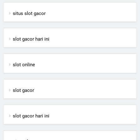
situs slot gacor
slot gacor hari ini
slot online
slot gacor
slot gacor hari ini