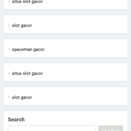
situs slot gacor
slot gacor
spaceman gacor
situs slot gacor
slot gacor
Search
SEARCH