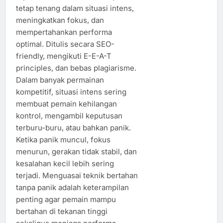
tetap tenang dalam situasi intens,
meningkatkan fokus, dan
mempertahankan performa
optimal. Ditulis secara SEO-
friendly, mengikuti E-E-A-T
principles, dan bebas plagiarisme.
Dalam banyak permainan
kompetitif, situasi intens sering
membuat pemain kehilangan
kontrol, mengambil keputusan
terburu-buru, atau bahkan panik.
Ketika panik muncul, fokus
menurun, gerakan tidak stabil, dan
kesalahan kecil lebih sering
terjadi. Menguasai teknik bertahan
tanpa panik adalah keterampilan
penting agar pemain mampu
bertahan di tekanan tinggi