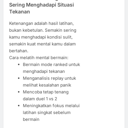
Sering Menghadapi Situasi
Tekanan
Ketenangan adalah hasil latihan,
bukan kebetulan. Semakin sering
kamu menghadapi kondisi sulit,
semakin kuat mental kamu dalam
bertahan.
Cara melatih mental bermain:
Bermain mode ranked untuk
menghadapi tekanan
Menganalisis replay untuk
melihat kesalahan panik
Mencoba tetap tenang
dalam duel 1 vs 2
Meningkatkan fokus melalui
latihan singkat sebelum
bermain