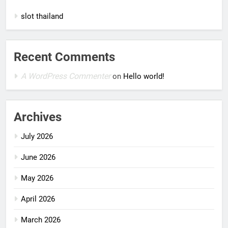
slot thailand
Recent Comments
A WordPress Commenter
on
Hello world!
Archives
July 2026
June 2026
May 2026
April 2026
March 2026