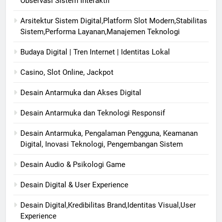
Observasi Sistem Interaktif
Arsitektur Sistem Digital,Platform Slot Modern,Stabilitas
Sistem,Performa Layanan,Manajemen Teknologi
Budaya Digital | Tren Internet | Identitas Lokal
Casino, Slot Online, Jackpot
Desain Antarmuka dan Akses Digital
Desain Antarmuka dan Teknologi Responsif
Desain Antarmuka, Pengalaman Pengguna, Keamanan
Digital, Inovasi Teknologi, Pengembangan Sistem
Desain Audio & Psikologi Game
Desain Digital & User Experience
Desain Digital,Kredibilitas Brand,Identitas Visual,User
Experience