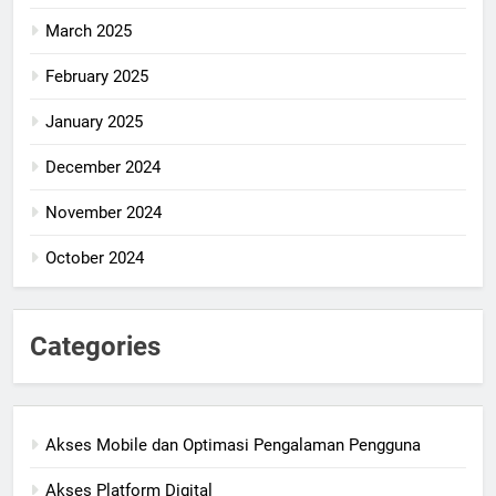
March 2025
February 2025
January 2025
December 2024
November 2024
October 2024
Categories
Akses Mobile dan Optimasi Pengalaman Pengguna
Akses Platform Digital