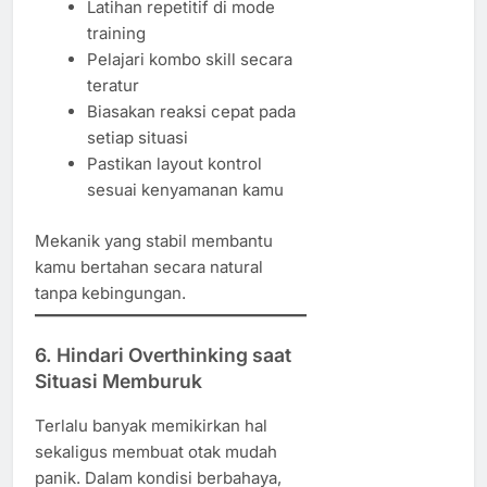
Latihan repetitif di mode
training
Pelajari kombo skill secara
teratur
Biasakan reaksi cepat pada
setiap situasi
Pastikan layout kontrol
sesuai kenyamanan kamu
Mekanik yang stabil membantu
kamu bertahan secara natural
tanpa kebingungan.
6. Hindari Overthinking saat
Situasi Memburuk
Terlalu banyak memikirkan hal
sekaligus membuat otak mudah
panik. Dalam kondisi berbahaya,