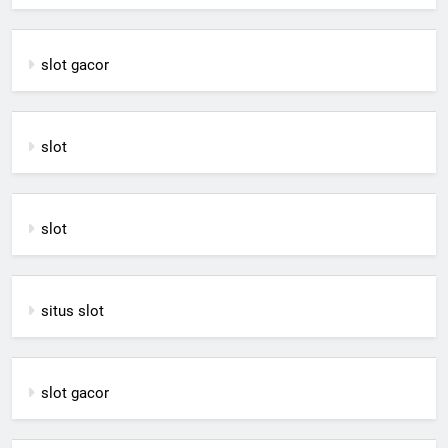
slot gacor
slot
slot
situs slot
slot gacor