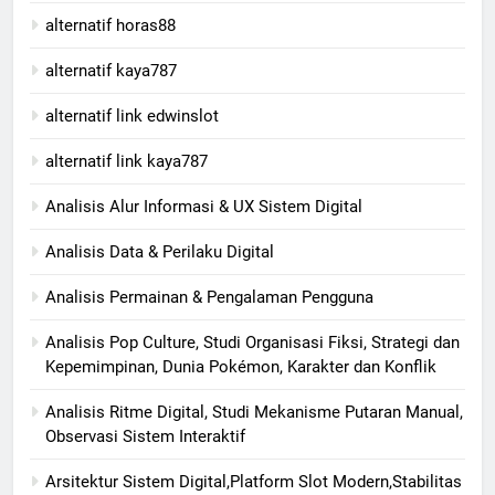
alternatif horas88
alternatif kaya787
alternatif link edwinslot
alternatif link kaya787
Analisis Alur Informasi & UX Sistem Digital
Analisis Data & Perilaku Digital
Analisis Permainan & Pengalaman Pengguna
Analisis Pop Culture, Studi Organisasi Fiksi, Strategi dan
Kepemimpinan, Dunia Pokémon, Karakter dan Konflik
Analisis Ritme Digital, Studi Mekanisme Putaran Manual,
Observasi Sistem Interaktif
Arsitektur Sistem Digital,Platform Slot Modern,Stabilitas