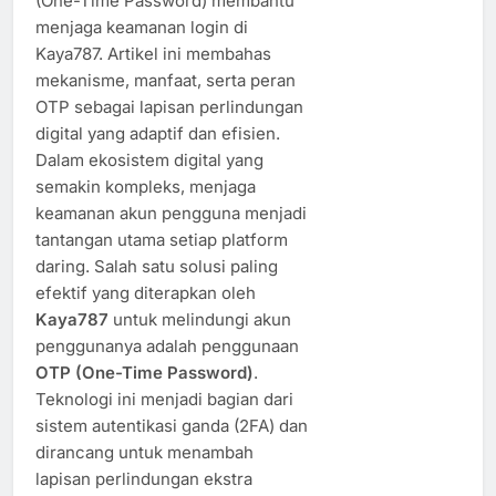
(One-Time Password) membantu
menjaga keamanan login di
Kaya787. Artikel ini membahas
mekanisme, manfaat, serta peran
OTP sebagai lapisan perlindungan
digital yang adaptif dan efisien.
Dalam ekosistem digital yang
semakin kompleks, menjaga
keamanan akun pengguna menjadi
tantangan utama setiap platform
daring. Salah satu solusi paling
efektif yang diterapkan oleh
Kaya787
untuk melindungi akun
penggunanya adalah penggunaan
OTP (One-Time Password)
.
Teknologi ini menjadi bagian dari
sistem autentikasi ganda (2FA) dan
dirancang untuk menambah
lapisan perlindungan ekstra