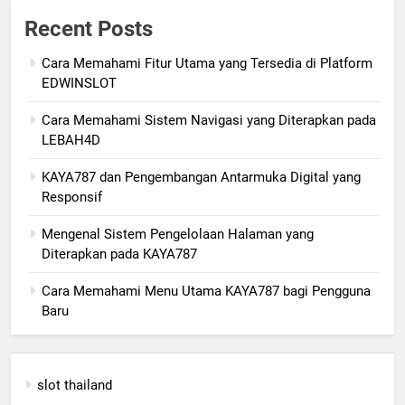
Recent Posts
Cara Memahami Fitur Utama yang Tersedia di Platform
EDWINSLOT
Cara Memahami Sistem Navigasi yang Diterapkan pada
LEBAH4D
KAYA787 dan Pengembangan Antarmuka Digital yang
Responsif
Mengenal Sistem Pengelolaan Halaman yang
Diterapkan pada KAYA787
Cara Memahami Menu Utama KAYA787 bagi Pengguna
Baru
slot thailand