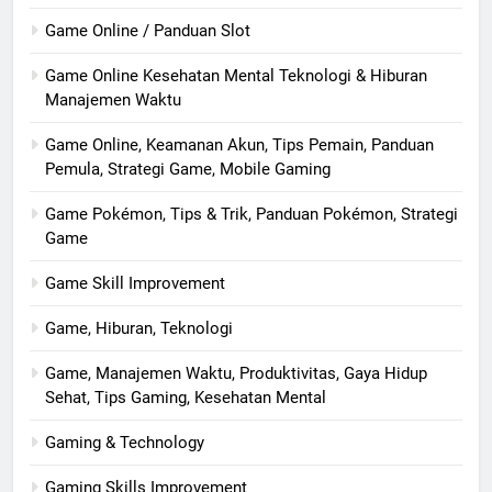
Game Online / Panduan Slot
Game Online Kesehatan Mental Teknologi & Hiburan
Manajemen Waktu
Game Online, Keamanan Akun, Tips Pemain, Panduan
Pemula, Strategi Game, Mobile Gaming
Game Pokémon, Tips & Trik, Panduan Pokémon, Strategi
Game
Game Skill Improvement
Game, Hiburan, Teknologi
Game, Manajemen Waktu, Produktivitas, Gaya Hidup
Sehat, Tips Gaming, Kesehatan Mental
Gaming & Technology
Gaming Skills Improvement