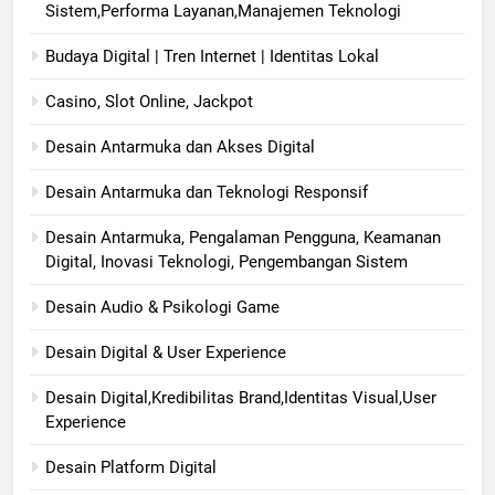
Sistem,Performa Layanan,Manajemen Teknologi
Budaya Digital | Tren Internet | Identitas Lokal
Casino, Slot Online, Jackpot
Desain Antarmuka dan Akses Digital
Desain Antarmuka dan Teknologi Responsif
Desain Antarmuka, Pengalaman Pengguna, Keamanan
Digital, Inovasi Teknologi, Pengembangan Sistem
Desain Audio & Psikologi Game
Desain Digital & User Experience
Desain Digital,Kredibilitas Brand,Identitas Visual,User
Experience
Desain Platform Digital