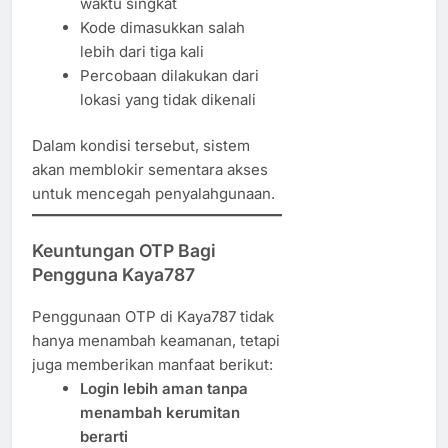
waktu singkat
Kode dimasukkan salah
lebih dari tiga kali
Percobaan dilakukan dari
lokasi yang tidak dikenali
Dalam kondisi tersebut, sistem
akan memblokir sementara akses
untuk mencegah penyalahgunaan.
Keuntungan OTP Bagi
Pengguna Kaya787
Penggunaan OTP di Kaya787 tidak
hanya menambah keamanan, tetapi
juga memberikan manfaat berikut:
Login lebih aman tanpa
menambah kerumitan
berarti