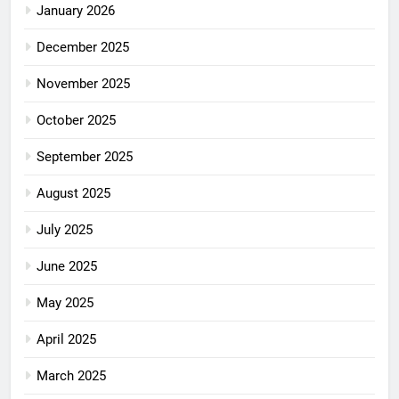
January 2026
December 2025
November 2025
October 2025
September 2025
August 2025
July 2025
June 2025
May 2025
April 2025
March 2025