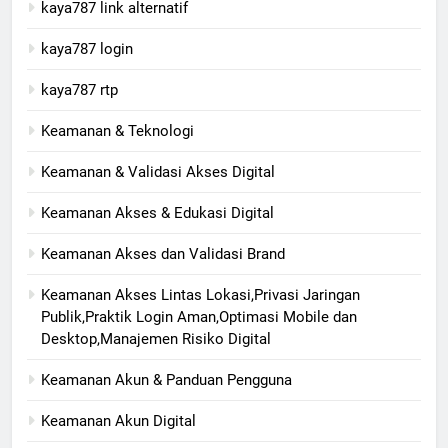
kaya787 link alternatif
kaya787 login
kaya787 rtp
Keamanan & Teknologi
Keamanan & Validasi Akses Digital
Keamanan Akses & Edukasi Digital
Keamanan Akses dan Validasi Brand
Keamanan Akses Lintas Lokasi,Privasi Jaringan
Publik,Praktik Login Aman,Optimasi Mobile dan
Desktop,Manajemen Risiko Digital
Keamanan Akun & Panduan Pengguna
Keamanan Akun Digital