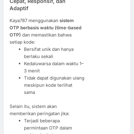
Cepat, Responsif, dan
Adaptif
Kaya787 menggunakan
sistem
OTP berbasis waktu (time-based
OTP)
dan memastikan bahwa
setiap kode:
Bersifat unik dan hanya
berlaku sekali
Kedaluwarsa dalam waktu 1–
3 menit
Tidak dapat digunakan ulang
meskipun kode terlihat
sama
Selain itu, sistem akan
memberikan peringatan jika:
Terjadi beberapa
permintaan OTP dalam