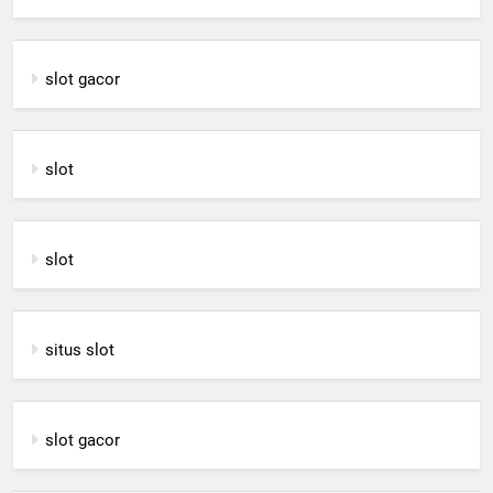
slot gacor
slot
slot
situs slot
slot gacor