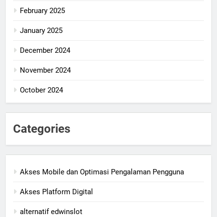
February 2025
January 2025
December 2024
November 2024
October 2024
Categories
Akses Mobile dan Optimasi Pengalaman Pengguna
Akses Platform Digital
alternatif edwinslot