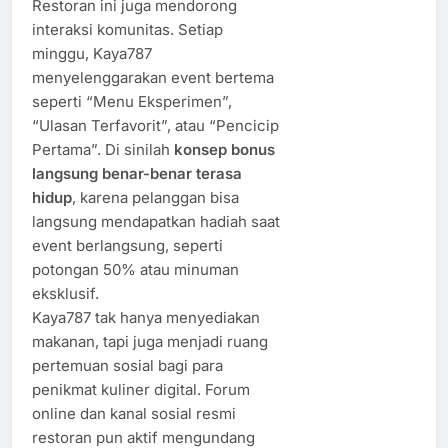
Restoran ini juga mendorong
interaksi komunitas. Setiap
minggu, Kaya787
menyelenggarakan event bertema
seperti “Menu Eksperimen”,
“Ulasan Terfavorit”, atau “Pencicip
Pertama”. Di sinilah
konsep bonus
langsung benar-benar terasa
hidup
, karena pelanggan bisa
langsung mendapatkan hadiah saat
event berlangsung, seperti
potongan 50% atau minuman
eksklusif.
Kaya787 tak hanya menyediakan
makanan, tapi juga menjadi ruang
pertemuan sosial bagi para
penikmat kuliner digital. Forum
online dan kanal sosial resmi
restoran pun aktif mengundang