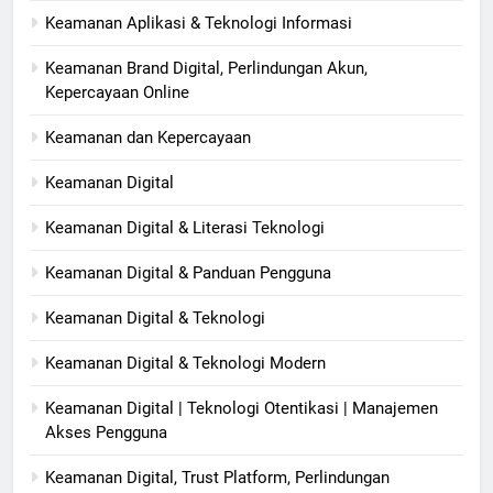
Keamanan Aplikasi & Teknologi Informasi
Keamanan Brand Digital, Perlindungan Akun,
Kepercayaan Online
Keamanan dan Kepercayaan
Keamanan Digital
Keamanan Digital & Literasi Teknologi
Keamanan Digital & Panduan Pengguna
Keamanan Digital & Teknologi
Keamanan Digital & Teknologi Modern
Keamanan Digital | Teknologi Otentikasi | Manajemen
Akses Pengguna
Keamanan Digital, Trust Platform, Perlindungan