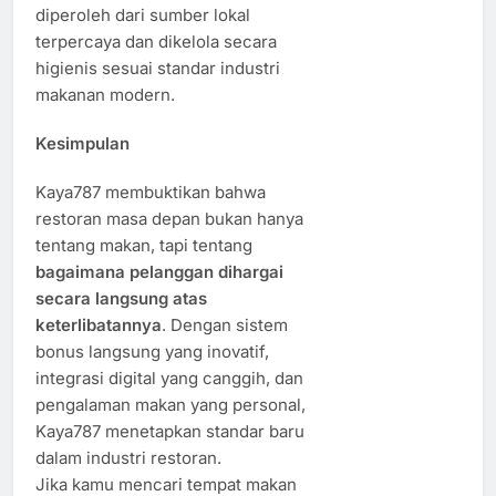
diperoleh dari sumber lokal
terpercaya dan dikelola secara
higienis sesuai standar industri
makanan modern.
Kesimpulan
Kaya787 membuktikan bahwa
restoran masa depan bukan hanya
tentang makan, tapi tentang
bagaimana pelanggan dihargai
secara langsung atas
keterlibatannya
. Dengan sistem
bonus langsung yang inovatif,
integrasi digital yang canggih, dan
pengalaman makan yang personal,
Kaya787 menetapkan standar baru
dalam industri restoran.
Jika kamu mencari tempat makan