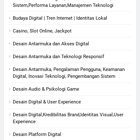
Sistem,Performa Layanan,Manajemen Teknologi
Budaya Digital | Tren Internet | Identitas Lokal
Casino, Slot Online, Jackpot
Desain Antarmuka dan Akses Digital
Desain Antarmuka dan Teknologi Responsif
Desain Antarmuka, Pengalaman Pengguna, Keamanan
Digital, Inovasi Teknologi, Pengembangan Sistem
Desain Audio & Psikologi Game
Desain Digital & User Experience
Desain Digital,Kredibilitas Brand,Identitas Visual,User
Experience
Desain Platform Digital