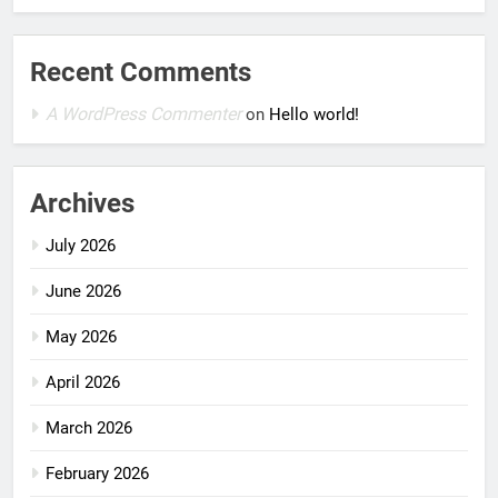
Recent Comments
A WordPress Commenter
on
Hello world!
Archives
July 2026
June 2026
May 2026
April 2026
March 2026
February 2026