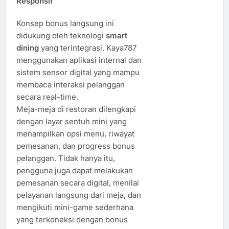
Responsif
Konsep bonus langsung ini
didukung oleh teknologi
smart
dining
yang terintegrasi. Kaya787
menggunakan aplikasi internal dan
sistem sensor digital yang mampu
membaca interaksi pelanggan
secara real-time.
Meja-meja di restoran dilengkapi
dengan layar sentuh mini yang
menampilkan opsi menu, riwayat
pemesanan, dan progress bonus
pelanggan. Tidak hanya itu,
pengguna juga dapat melakukan
pemesanan secara digital, menilai
pelayanan langsung dari meja, dan
mengikuti mini-game sederhana
yang terkoneksi dengan bonus