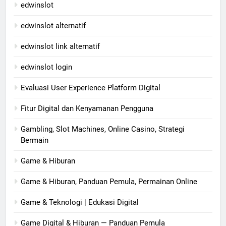
edwinslot
edwinslot alternatif
edwinslot link alternatif
edwinslot login
Evaluasi User Experience Platform Digital
Fitur Digital dan Kenyamanan Pengguna
Gambling, Slot Machines, Online Casino, Strategi
Bermain
Game & Hiburan
Game & Hiburan, Panduan Pemula, Permainan Online
Game & Teknologi | Edukasi Digital
Game Digital & Hiburan — Panduan Pemula