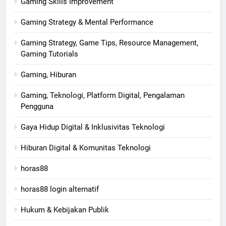
Gaming Skills Improvement
Gaming Strategy & Mental Performance
Gaming Strategy, Game Tips, Resource Management,
Gaming Tutorials
Gaming, Hiburan
Gaming, Teknologi, Platform Digital, Pengalaman
Pengguna
Gaya Hidup Digital & Inklusivitas Teknologi
Hiburan Digital & Komunitas Teknologi
horas88
horas88 login alternatif
Hukum & Kebijakan Publik