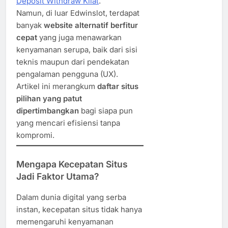
Deposit Withdraw Kilat
.
Namun, di luar Edwinslot, terdapat
banyak
website alternatif berfitur
cepat
yang juga menawarkan
kenyamanan serupa, baik dari sisi
teknis maupun dari pendekatan
pengalaman pengguna (UX).
Artikel ini merangkum
daftar situs
pilihan yang patut
dipertimbangkan
bagi siapa pun
yang mencari efisiensi tanpa
kompromi.
Mengapa Kecepatan Situs
Jadi Faktor Utama?
Dalam dunia digital yang serba
instan, kecepatan situs tidak hanya
memengaruhi kenyamanan