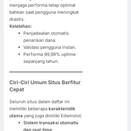
menjaga performa tetap optimal
bahkan saat pengguna meningkat
drastis.
Kelebihan:
Penjadwalan otomatis
penarikan dana.
Validasi pengguna instan.
Performa 99,99% uptime
sepanjang tahun.
Ciri-Ciri Umum Situs Berfitur
Cepat
Seluruh situs dalam daftar ini
memiliki beberapa
karakteristik
utama
yang juga dimiliki Edwinslot:
Sistem transaksi otomatis
dan real-time.