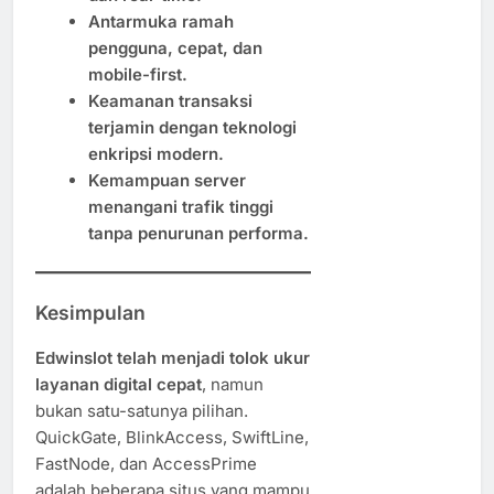
Antarmuka ramah
pengguna, cepat, dan
mobile-first.
Keamanan transaksi
terjamin dengan teknologi
enkripsi modern.
Kemampuan server
menangani trafik tinggi
tanpa penurunan performa.
Kesimpulan
Edwinslot telah menjadi tolok ukur
layanan digital cepat
, namun
bukan satu-satunya pilihan.
QuickGate, BlinkAccess, SwiftLine,
FastNode, dan AccessPrime
adalah beberapa situs yang mampu