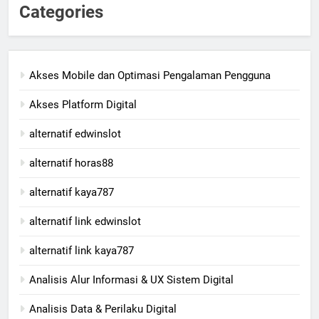
Categories
Akses Mobile dan Optimasi Pengalaman Pengguna
Akses Platform Digital
alternatif edwinslot
alternatif horas88
alternatif kaya787
alternatif link edwinslot
alternatif link kaya787
Analisis Alur Informasi & UX Sistem Digital
Analisis Data & Perilaku Digital