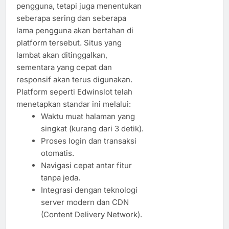
pengguna, tetapi juga menentukan
seberapa sering dan seberapa
lama pengguna akan bertahan di
platform tersebut. Situs yang
lambat akan ditinggalkan,
sementara yang cepat dan
responsif akan terus digunakan.
Platform seperti Edwinslot telah
menetapkan standar ini melalui:
Waktu muat halaman yang
singkat (kurang dari 3 detik).
Proses login dan transaksi
otomatis.
Navigasi cepat antar fitur
tanpa jeda.
Integrasi dengan teknologi
server modern dan CDN
(Content Delivery Network).