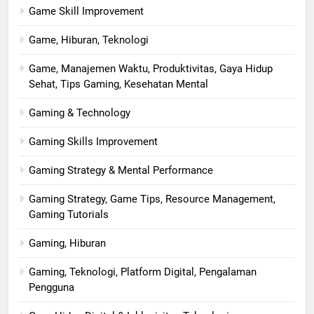
Game Skill Improvement
Game, Hiburan, Teknologi
Game, Manajemen Waktu, Produktivitas, Gaya Hidup
Sehat, Tips Gaming, Kesehatan Mental
Gaming & Technology
Gaming Skills Improvement
Gaming Strategy & Mental Performance
Gaming Strategy, Game Tips, Resource Management,
Gaming Tutorials
Gaming, Hiburan
Gaming, Teknologi, Platform Digital, Pengalaman
Pengguna