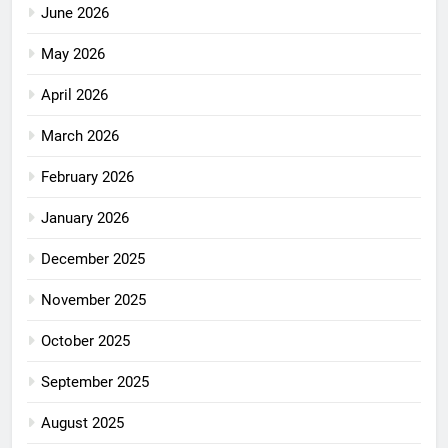
June 2026
May 2026
April 2026
March 2026
February 2026
January 2026
December 2025
November 2025
October 2025
September 2025
August 2025