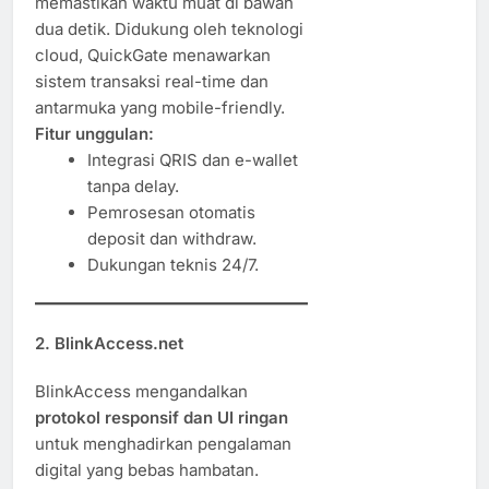
memastikan waktu muat di bawah
dua detik. Didukung oleh teknologi
cloud, QuickGate menawarkan
sistem transaksi real-time dan
antarmuka yang mobile-friendly.
Fitur unggulan:
Integrasi QRIS dan e-wallet
tanpa delay.
Pemrosesan otomatis
deposit dan withdraw.
Dukungan teknis 24/7.
2. BlinkAccess.net
BlinkAccess mengandalkan
protokol responsif dan UI ringan
untuk menghadirkan pengalaman
digital yang bebas hambatan.