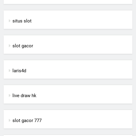
situs slot
slot gacor
laris4d
live draw hk
slot gacor 777