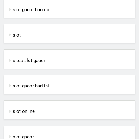
slot gacor hari ini
slot
situs slot gacor
slot gacor hari ini
slot online
slot gacor