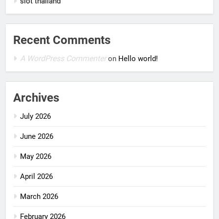
slot thailand
Recent Comments
A WordPress Commenter
on
Hello world!
Archives
July 2026
June 2026
May 2026
April 2026
March 2026
February 2026