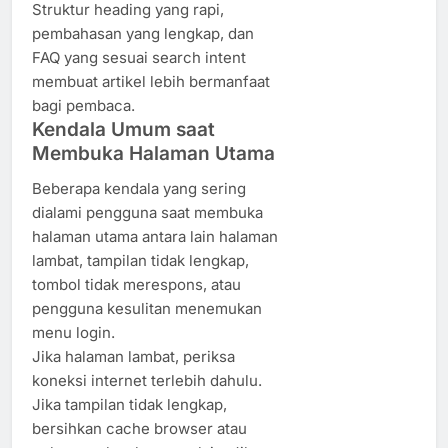
Struktur heading yang rapi,
pembahasan yang lengkap, dan
FAQ yang sesuai search intent
membuat artikel lebih bermanfaat
bagi pembaca.
Kendala Umum saat
Membuka Halaman Utama
Beberapa kendala yang sering
dialami pengguna saat membuka
halaman utama antara lain halaman
lambat, tampilan tidak lengkap,
tombol tidak merespons, atau
pengguna kesulitan menemukan
menu login.
Jika halaman lambat, periksa
koneksi internet terlebih dahulu.
Jika tampilan tidak lengkap,
bersihkan cache browser atau