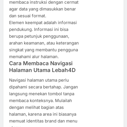
membaca instruksi dengan cermat
agar data yang dimasukkan benar
dan sesuai format.
Elemen keempat adalah informasi
pendukung. Informasi ini bisa
berupa petunjuk penggunaan,
arahan keamanan, atau keterangan
singkat yang membantu pengguna
memahami alur halaman.
Cara Membaca Navigasi
Halaman Utama Lebah4D
Navigasi halaman utama perlu
dipahami secara bertahap. Jangan
langsung menekan tombol tanpa
membaca konteksnya. Mulailah
dengan melihat bagian atas
halaman, karena area ini biasanya
memuat identitas brand dan menu