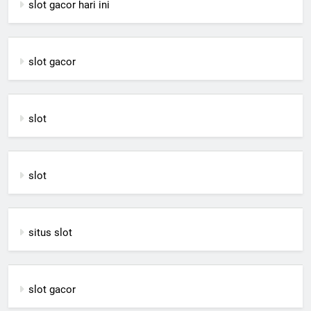
slot gacor hari ini
slot gacor
slot
slot
situs slot
slot gacor