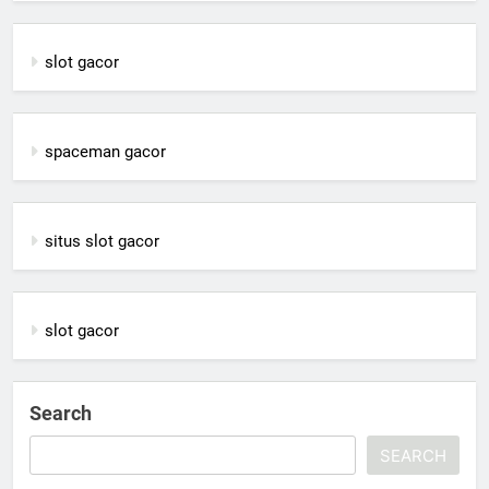
slot gacor
spaceman gacor
situs slot gacor
slot gacor
Search
SEARCH