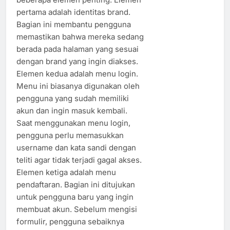
pertama adalah identitas brand.
Bagian ini membantu pengguna
memastikan bahwa mereka sedang
berada pada halaman yang sesuai
dengan brand yang ingin diakses.
Elemen kedua adalah menu login.
Menu ini biasanya digunakan oleh
pengguna yang sudah memiliki
akun dan ingin masuk kembali.
Saat menggunakan menu login,
pengguna perlu memasukkan
username dan kata sandi dengan
teliti agar tidak terjadi gagal akses.
Elemen ketiga adalah menu
pendaftaran. Bagian ini ditujukan
untuk pengguna baru yang ingin
membuat akun. Sebelum mengisi
formulir, pengguna sebaiknya