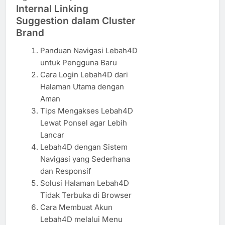
Internal Linking
Suggestion dalam Cluster
Brand
Panduan Navigasi Lebah4D
untuk Pengguna Baru
Cara Login Lebah4D dari
Halaman Utama dengan
Aman
Tips Mengakses Lebah4D
Lewat Ponsel agar Lebih
Lancar
Lebah4D dengan Sistem
Navigasi yang Sederhana
dan Responsif
Solusi Halaman Lebah4D
Tidak Terbuka di Browser
Cara Membuat Akun
Lebah4D melalui Menu