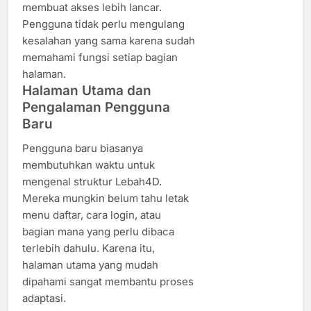
membuat akses lebih lancar.
Pengguna tidak perlu mengulang
kesalahan yang sama karena sudah
memahami fungsi setiap bagian
halaman.
Halaman Utama dan
Pengalaman Pengguna
Baru
Pengguna baru biasanya
membutuhkan waktu untuk
mengenal struktur Lebah4D.
Mereka mungkin belum tahu letak
menu daftar, cara login, atau
bagian mana yang perlu dibaca
terlebih dahulu. Karena itu,
halaman utama yang mudah
dipahami sangat membantu proses
adaptasi.