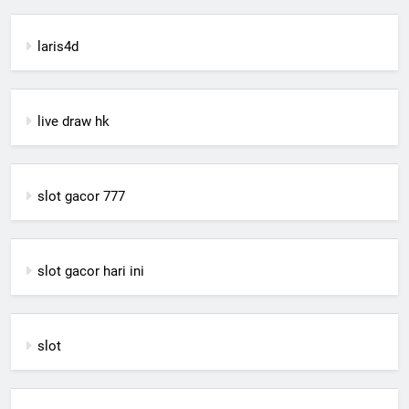
laris4d
live draw hk
slot gacor 777
slot gacor hari ini
slot