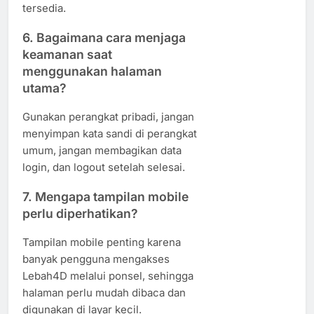
tersedia.
6. Bagaimana cara menjaga
keamanan saat
menggunakan halaman
utama?
Gunakan perangkat pribadi, jangan
menyimpan kata sandi di perangkat
umum, jangan membagikan data
login, dan logout setelah selesai.
7. Mengapa tampilan mobile
perlu diperhatikan?
Tampilan mobile penting karena
banyak pengguna mengakses
Lebah4D melalui ponsel, sehingga
halaman perlu mudah dibaca dan
digunakan di layar kecil.