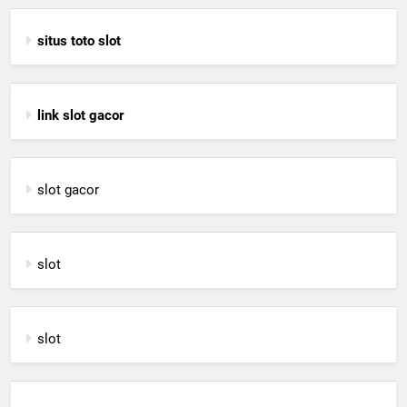
situs toto slot
link slot gacor
slot gacor
slot
slot