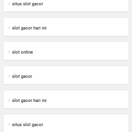
situs slot gacor
slot gacor hari ini
slot online
slot gacor
slot gacor hari ini
situs slot gacor