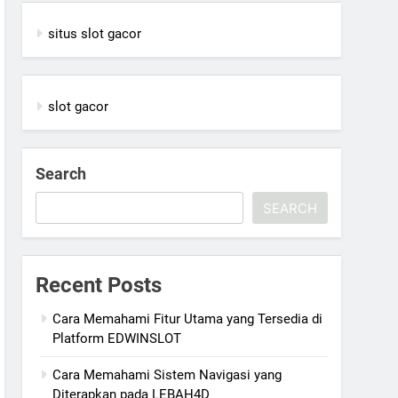
situs slot gacor
slot gacor
Search
SEARCH
Recent Posts
Cara Memahami Fitur Utama yang Tersedia di
Platform EDWINSLOT
Cara Memahami Sistem Navigasi yang
Diterapkan pada LEBAH4D