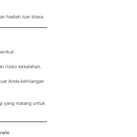
n hadiah luar biasa.
erikut:
n risiko kekalahan.
uat Anda kehilangan
i yang matang untuk
xwin