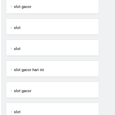
slot gacor
slot
slot
slot gacor hari ini
slot gacor
slot