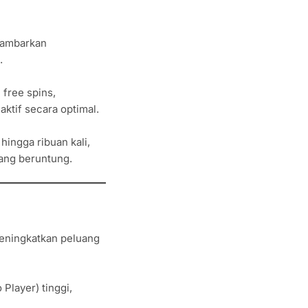
gambarkan
.
 free spins,
aktif secara optimal.
hingga ribuan kali,
ang beruntung.
meningkatkan peluang
Player) tinggi,