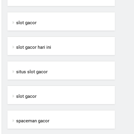
slot gacor
slot gacor hari ini
situs slot gacor
slot gacor
spaceman gacor