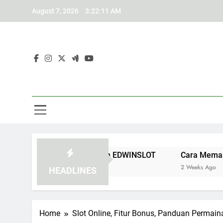
Skip
August 7, 2026
3:22:12 AM
to
content
Cra
Situs Hib
rsedia di Platform EDWINSLOT
Cara Memahami Sistem 
2 Weeks Ago
HEADLINES
Home
Slot Online, Fitur Bonus, Panduan Permain