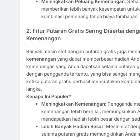
Meningkatkan Peluang Kemenangan
: Setia
memberikan lebih banyak kesempatan untu
kombinasi pemenang tanpa biaya tambahan.
2.
Fitur Putaran Gratis Sering Disertai de
Kemenangan
Banyak mesin slot dengan putaran gratis juga me
kemenangan
yang dapat memperbesar hadiah Anda.
kemenangan yang Anda dapatkan selama putaran gra
dengan pengganda tertentu, yang bisa sangat men
ketika putaran gratis berhasil menciptakan kombina
langka.
Kenapa Ini Populer?
Meningkatkan Kemenangan
: Pengganda me
kemenangan lebih bernilai, memungkinkan 
mendapatkan hadiah lebih besar dengan sed
Lebih Banyak Hadiah Besar
: Mesin slot de
selama putaran gratis memungkinkan Anda