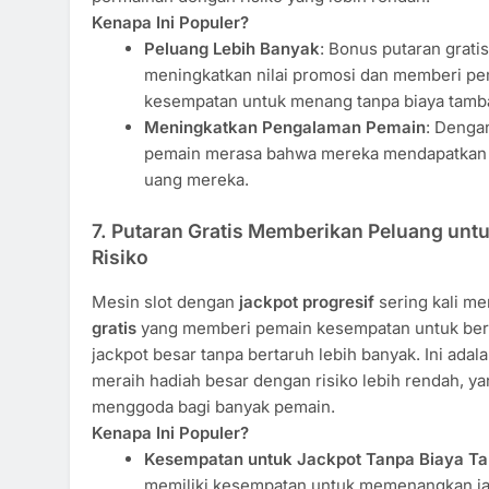
Kenapa Ini Populer?
Peluang Lebih Banyak
: Bonus putaran gratis
meningkatkan nilai promosi dan memberi pe
kesempatan untuk menang tanpa biaya tamb
Meningkatkan Pengalaman Pemain
: Dengan
pemain merasa bahwa mereka mendapatkan l
uang mereka.
7.
Putaran Gratis Memberikan Peluang unt
Risiko
Mesin slot dengan
jackpot progresif
sering kali m
gratis
yang memberi pemain kesempatan untuk berp
jackpot besar tanpa bertaruh lebih banyak. Ini ada
meraih hadiah besar dengan risiko lebih rendah, ya
menggoda bagi banyak pemain.
Kenapa Ini Populer?
Kesempatan untuk Jackpot Tanpa Biaya T
memiliki kesempatan untuk memenangkan ja