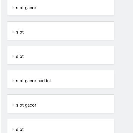
slot gacor
slot
slot
slot gacor hari ini
slot gacor
slot