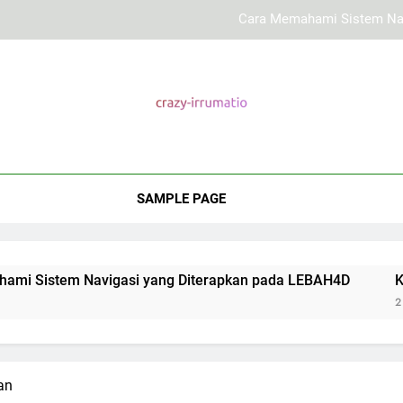
Cara Memahami Sistem Nav
KAYA787 dan Pengembang
Mengenal Sistem Pengelolaan H
Cara Memahami Fitur Utama 
zy Irrumatio
uran Dewasa Dengan Konten Yang Variatif. Hanya Untuk Pengg
Cara Memahami Sistem Nav
SAMPLE PAGE
KAYA787 dan Pengembang
Mengenal Sistem Pengelolaan H
Navigasi yang Diterapkan pada LEBAH4D
KAYA787 dan 
2 Weeks Ago
an