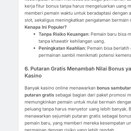
kerja fitur bonus tanpa harus mengeluarkan uang me
memberi pemain waktu untuk beradaptasi dengan at
slot, sekaligus meningkatkan pengalaman bermain 
Kenapa Ini Populer?
Tanpa Risiko Keuangan
: Pemain baru bisa 
tanpa khawatir kehilangan uang.
Peningkatan Keahlian
: Pemain bisa berlatih 
permainan sambil menikmati potensi kemen
6.
Putaran Gratis Menambah Nilai Bonus y
Kasino
Banyak kasino online menawarkan
bonus sambuta
putaran gratis
sebagai bagian dari paket promosi me
memungkinkan pemain untuk mulai bermain dengan
peluang tanpa harus menyetor uang lebih banyak. B
menawarkan sejumlah putaran gratis sebagai bonu
pemain baru, yang memberi mereka kesempatan u
permainan dengan risiko yang lebih rendah.