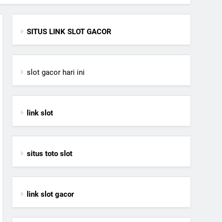
SITUS LINK SLOT GACOR
slot gacor hari ini
link slot
situs toto slot
link slot gacor