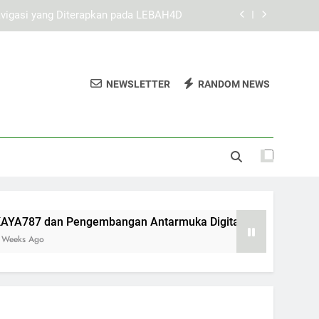
igasi yang Diterapkan pada LEBAH4D
an Antarmuka Digital yang Responsif
alaman yang Diterapkan pada KAYA787
NEWSLETTER
RANDOM NEWS
yang Tersedia di Platform EDWINSLOT
una Dewasa.
igasi yang Diterapkan pada LEBAH4D
an Antarmuka Digital yang Responsif
alaman yang Diterapkan pada KAYA787
Pengembangan Antarmuka Digital yang Responsif
Meng
3 Wee