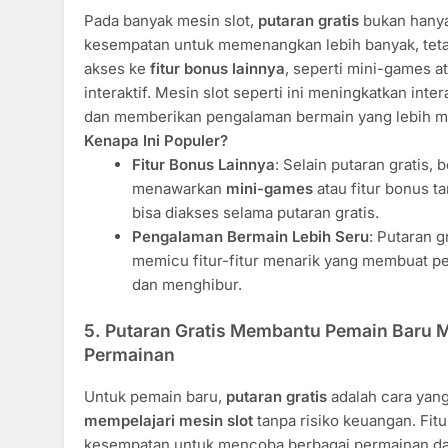
Pada banyak mesin slot,
putaran gratis
bukan hany
kesempatan untuk memenangkan lebih banyak, tet
akses ke
fitur bonus lainnya
, seperti mini-games 
interaktif. Mesin slot seperti ini meningkatkan inte
dan memberikan pengalaman bermain yang lebih 
Kenapa Ini Populer?
Fitur Bonus Lainnya
: Selain putaran gratis,
menawarkan
mini-games
atau fitur bonus 
bisa diakses selama putaran gratis.
Pengalaman Bermain Lebih Seru
: Putaran gr
memicu fitur-fitur menarik yang membuat pe
dan menghibur.
5.
Putaran Gratis Membantu Pemain Baru 
Permainan
Untuk pemain baru,
putaran gratis
adalah cara yang
mempelajari mesin slot
tanpa risiko keuangan. Fit
kesempatan untuk mencoba berbagai permainan d