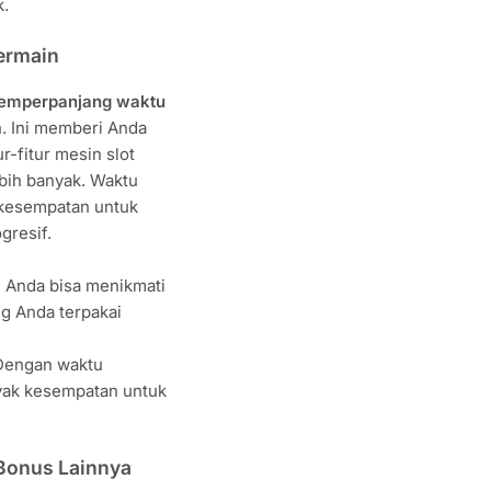
.
ermain
emperpanjang waktu
. Ini memberi Anda
-fitur mesin slot
bih banyak. Waktu
 kesempatan untuk
gresif.
, Anda bisa menikmati
g Anda terpakai
 Dengan waktu
nyak kesempatan untuk
 Bonus Lainnya