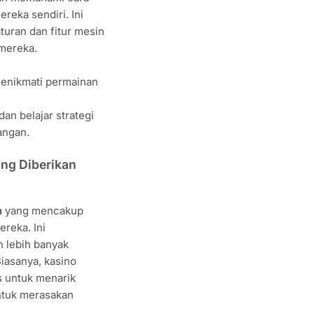
reka sendiri. Ini
uran dan fitur mesin
mereka.
menikmati permainan
dan belajar strategi
angan.
ang Diberikan
n
yang mencakup
reka. Ini
 lebih banyak
iasanya, kasino
s untuk menarik
ntuk merasakan