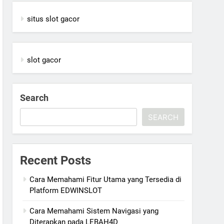
situs slot gacor
slot gacor
Search
SEARCH
Recent Posts
Cara Memahami Fitur Utama yang Tersedia di
Platform EDWINSLOT
Cara Memahami Sistem Navigasi yang
Diterapkan pada LEBAH4D