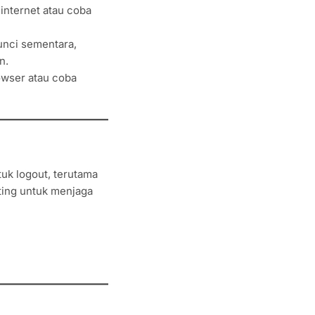
internet atau coba
nci sementara,
n.
wser atau coba
uk logout, terutama
ting untuk menjaga