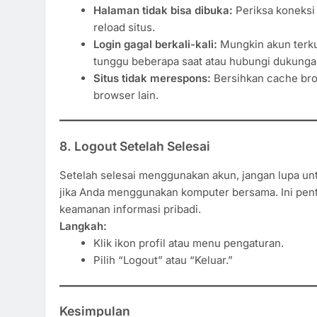
Halaman tidak bisa dibuka:
Periksa koneksi 
reload situs.
Login gagal berkali-kali:
Mungkin akun terku
tunggu beberapa saat atau hubungi dukunga
Situs tidak merespons:
Bersihkan cache bro
browser lain.
8. Logout Setelah Selesai
Setelah selesai menggunakan akun, jangan lupa unt
jika Anda menggunakan komputer bersama. Ini pen
keamanan informasi pribadi.
Langkah:
Klik ikon profil atau menu pengaturan.
Pilih “Logout” atau “Keluar.”
Kesimpulan