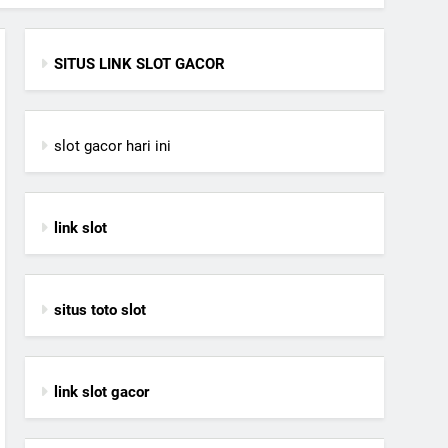
SITUS LINK SLOT GACOR
slot gacor hari ini
link slot
situs toto slot
link slot gacor