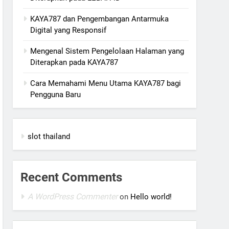
KAYA787 dan Pengembangan Antarmuka
Digital yang Responsif
Mengenal Sistem Pengelolaan Halaman yang
Diterapkan pada KAYA787
Cara Memahami Menu Utama KAYA787 bagi
Pengguna Baru
slot thailand
Recent Comments
A WordPress Commenter
on
Hello world!