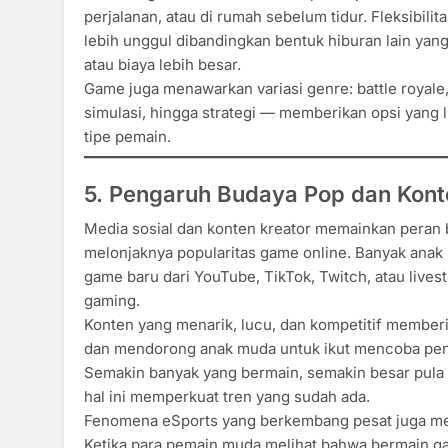
perjalanan, atau di rumah sebelum tidur. Fleksibili
lebih unggul dibandingkan bentuk hiburan lain y
atau biaya lebih besar.
Game juga menawarkan variasi genre: battle royale
simulasi, hingga strategi — memberikan opsi yang 
tipe pemain.
5. Pengaruh Budaya Pop dan Kont
Media sosial dan konten kreator memainkan peran 
melonjaknya popularitas game online. Banyak ana
game baru dari YouTube, TikTok, Twitch, atau lives
gaming.
Konten yang menarik, lucu, dan kompetitif memberi 
dan mendorong anak muda untuk ikut mencoba pe
Semakin banyak yang bermain, semakin besar pula
hal ini memperkuat tren yang sudah ada.
Fenomena eSports yang berkembang pesat juga men
Ketika para pemain muda melihat bahwa bermain g