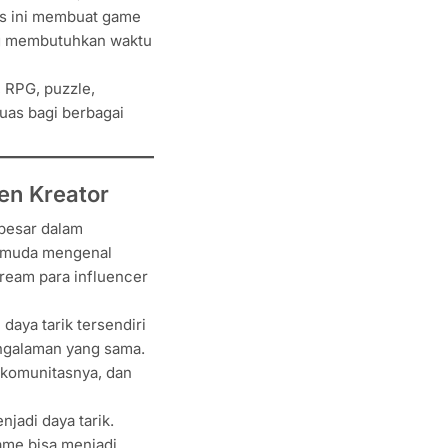
tas ini membuat game
ang membutuhkan waktu
, RPG, puzzle,
luas bagi berbagai
en Kreator
besar dalam
k muda mengenal
tream para influencer
daya tarik tersendiri
ngalaman yang sama.
 komunitasnya, dan
jadi daya tarik.
ame bisa menjadi