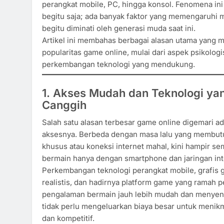
perangkat mobile, PC, hingga konsol. Fenomena ini t
begitu saja; ada banyak faktor yang memengaruhi
begitu diminati oleh generasi muda saat ini.
Artikel ini membahas berbagai alasan utama yang 
popularitas game online, mulai dari aspek psikologis
perkembangan teknologi yang mendukung.
1. Akses Mudah dan Teknologi ya
Canggih
Salah satu alasan terbesar game online digemari 
aksesnya. Berbeda dengan masa lalu yang membut
khusus atau koneksi internet mahal, kini hampir se
bermain hanya dengan smartphone dan jaringan inte
Perkembangan teknologi perangkat mobile, grafis
realistis, dan hadirnya platform game yang ramah
pengalaman bermain jauh lebih mudah dan menye
tidak perlu mengeluarkan biaya besar untuk menik
dan kompetitif.