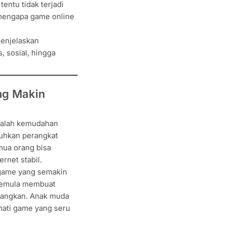
entu tidak terjadi
 mengapa game online
menjelaskan
, sosial, hingga
ng Makin
adalah kemudahan
uhkan perangkat
mua orang bisa
rnet stabil.
 game yang semakin
 pemula membuat
nangkan. Anak muda
mati game yang seru