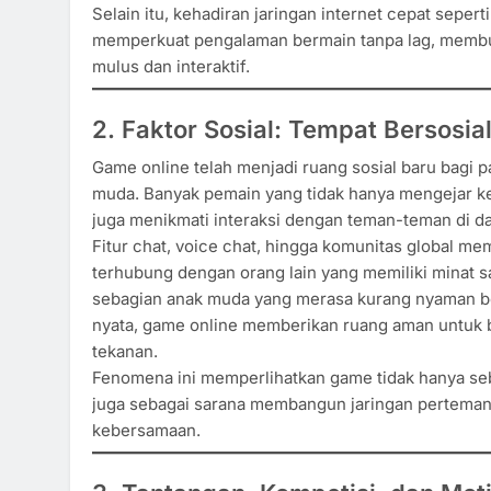
Selain itu, kehadiran jaringan internet cepat seper
memperkuat pengalaman bermain tanpa lag, membu
mulus dan interaktif.
2. Faktor Sosial: Tempat Bersosial
Game online telah menjadi ruang sosial baru bagi p
muda. Banyak pemain yang tidak hanya mengejar k
juga menikmati interaksi dengan teman-teman di 
Fitur chat, voice chat, hingga komunitas global 
terhubung dengan orang lain yang memiliki minat s
sebagian anak muda yang merasa kurang nyaman ber
nyata, game online memberikan ruang aman untuk 
tekanan.
Fenomena ini memperlihatkan game tidak hanya seba
juga sebagai sarana membangun jaringan perteman
kebersamaan.