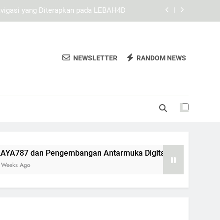
igasi yang Diterapkan pada LEBAH4D
an Antarmuka Digital yang Responsif
alaman yang Diterapkan pada KAYA787
NEWSLETTER
RANDOM NEWS
yang Tersedia di Platform EDWINSLOT
una Dewasa.
igasi yang Diterapkan pada LEBAH4D
an Antarmuka Digital yang Responsif
alaman yang Diterapkan pada KAYA787
 Pengembangan Antarmuka Digital yang Responsif
Men
4 We