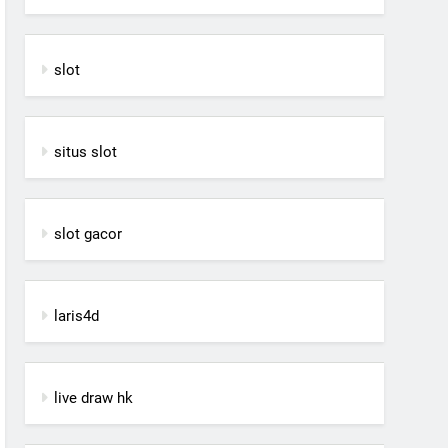
slot
situs slot
slot gacor
laris4d
live draw hk