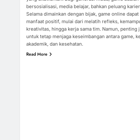
bersosialisasi, media belajar, bahkan peluang karier
Selama dimainkan dengan bijak, game online dapa
manfaat positif, mulai dari melatih refleks, kemampu
kreativitas, hingga kerja sama tim. Namun, penting
untuk tetap menjaga keseimbangan antara game, ke
akademik, dan kesehatan.
Read More