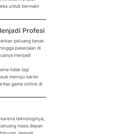
reka untuk bermain
enjadi Profesi
warkan peluang besar.
 hingga pekerjaan di
muanya menjadi
me tidak lagi
asuk menuju karier
ritas game online di
karena teknologinya,
an peluang masa depan
hiburan, tempat