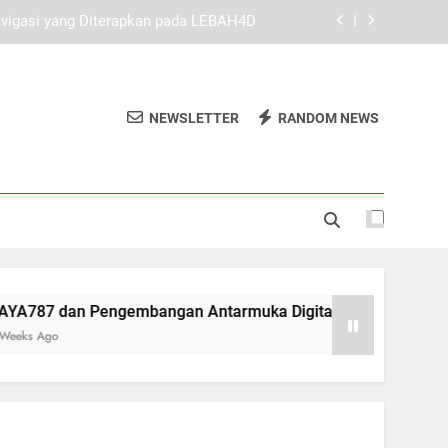
igasi yang Diterapkan pada LEBAH4D
an Antarmuka Digital yang Responsif
alaman yang Diterapkan pada KAYA787
NEWSLETTER
RANDOM NEWS
yang Tersedia di Platform EDWINSLOT
una Dewasa.
igasi yang Diterapkan pada LEBAH4D
an Antarmuka Digital yang Responsif
alaman yang Diterapkan pada KAYA787
Pengembangan Antarmuka Digital yang Responsif
Meng
4 Wee