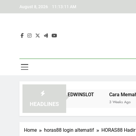
Skip
August 8, 2026
11:13:12 AM
to
content
Cra
Situs Hib
rsedia di Platform EDWINSLOT
Cara Memahami Sistem 
3 Weeks Ago
HEADLINES
Home
horas88 login alternatif
HORAS88 Hadir 