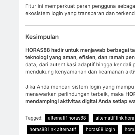
Fitur ini memperkuat peran pengguna sebag
ekosistem login yang transparan dan terkenda
Kesimpulan
HORAS88 hadir untuk menjawab berbagai tan
teknologi yang aman, efisien, dan ramah pe
data, dari autentikasi adaptif hingga kenda
mendukung kenyamanan dan keamanan aktivit
Jika Anda mencari sistem login yang mampu
menawarkan perlindungan terbaik, maka
HOR
mendampingi aktivitas digital Anda setiap w
Tagged:
alternatif horas88
alternatif link hor
horas88 link alternatif
horas88 login
hora