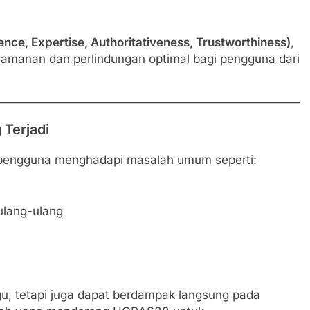
ence, Expertise, Authoritativeness, Trustworthiness)
,
manan dan perlindungan optimal bagi pengguna dari
 Terjadi
ak pengguna menghadapi masalah umum seperti:
ulang-ulang
u, tetapi juga dapat berdampak langsung pada