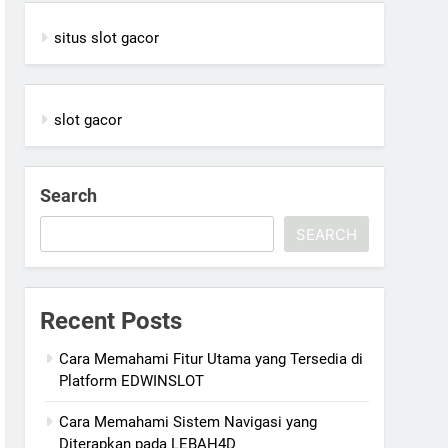
situs slot gacor
slot gacor
Search
SEARCH
Recent Posts
Cara Memahami Fitur Utama yang Tersedia di
Platform EDWINSLOT
Cara Memahami Sistem Navigasi yang
Diterapkan pada LEBAH4D