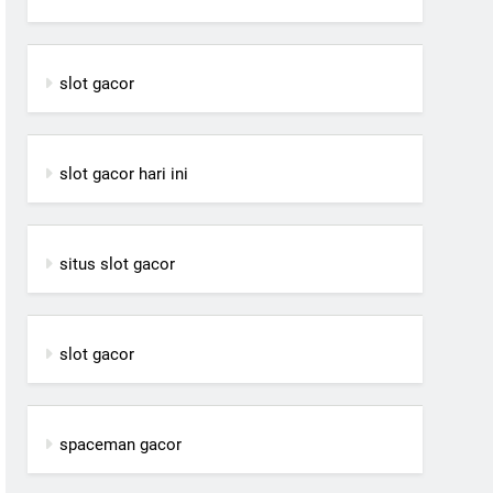
slot gacor
slot gacor hari ini
situs slot gacor
slot gacor
spaceman gacor