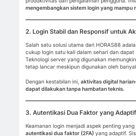
produktivitas dan pengalaman pengguna. I
mengembangkan sistem login yang mampu men
2. Login Stabil dan Responsif untuk Ak
Salah satu solusi utama dari HORAS88 adal
cukup login satu kali dalam sehari dan dapat 
Teknologi server yang digunakan memungkinka
tetap lancar meskipun digunakan oleh bany
Dengan kestabilan ini,
aktivitas digital hari
dapat dilakukan tanpa hambatan teknis.
3. Autentikasi Dua Faktor yang Adapt
Keamanan login menjadi aspek penting yan
autentikasi dua faktor (2FA)
yang adaptif. Si