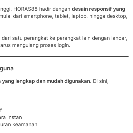
s tinggi. HORAS88 hadir dengan
desain responsif yang
ulai dari smartphone, tablet, laptop, hingga desktop,
ari satu perangkat ke perangkat lain dengan lancar,
harus mengulang proses login.
gguna
 yang lengkap dan mudah digunakan.
Di sini,
f
ra instan
aturan keamanan