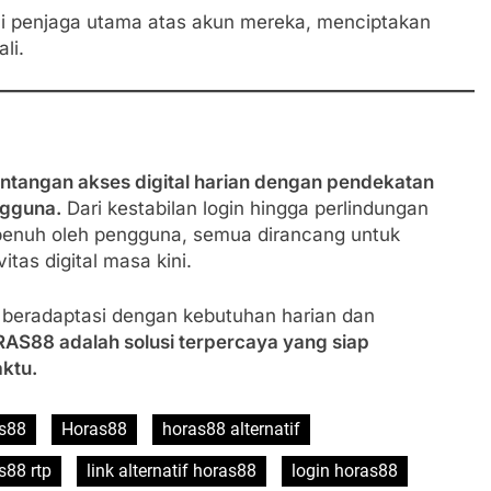
ai penjaga utama atas akun mereka, menciptakan
li.
tangan akses digital harian dengan pendekatan
ngguna.
Dari kestabilan login hingga perlindungan
li penuh oleh pengguna, semua dirancang untuk
as digital masa kini.
 beradaptasi dengan kebutuhan harian dan
AS88 adalah solusi terpercaya yang siap
aktu.
as88
Horas88
horas88 alternatif
s88 rtp
link alternatif horas88
login horas88