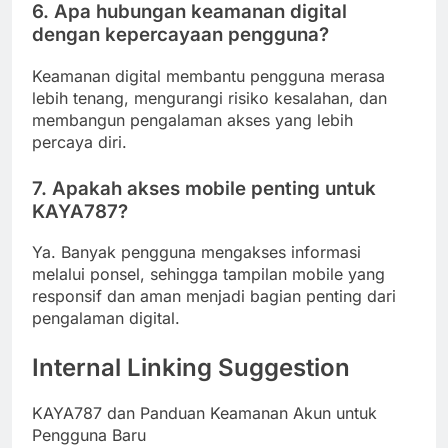
6. Apa hubungan keamanan digital
dengan kepercayaan pengguna?
Keamanan digital membantu pengguna merasa
lebih tenang, mengurangi risiko kesalahan, dan
membangun pengalaman akses yang lebih
percaya diri.
7. Apakah akses mobile penting untuk
KAYA787?
Ya. Banyak pengguna mengakses informasi
melalui ponsel, sehingga tampilan mobile yang
responsif dan aman menjadi bagian penting dari
pengalaman digital.
Internal Linking Suggestion
KAYA787 dan Panduan Keamanan Akun untuk
Pengguna Baru