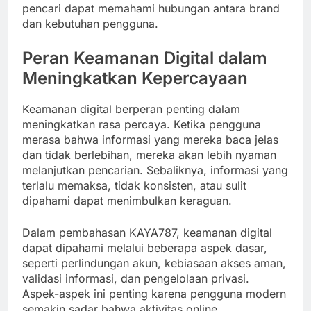
pencari dapat memahami hubungan antara brand
dan kebutuhan pengguna.
Peran Keamanan Digital dalam
Meningkatkan Kepercayaan
Keamanan digital berperan penting dalam
meningkatkan rasa percaya. Ketika pengguna
merasa bahwa informasi yang mereka baca jelas
dan tidak berlebihan, mereka akan lebih nyaman
melanjutkan pencarian. Sebaliknya, informasi yang
terlalu memaksa, tidak konsisten, atau sulit
dipahami dapat menimbulkan keraguan.
Dalam pembahasan KAYA787, keamanan digital
dapat dipahami melalui beberapa aspek dasar,
seperti perlindungan akun, kebiasaan akses aman,
validasi informasi, dan pengelolaan privasi.
Aspek-aspek ini penting karena pengguna modern
semakin sadar bahwa aktivitas online