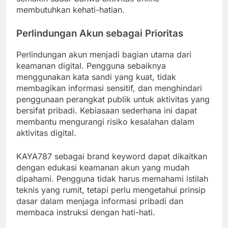
membutuhkan kehati-hatian.
Perlindungan Akun sebagai Prioritas
Perlindungan akun menjadi bagian utama dari
keamanan digital. Pengguna sebaiknya
menggunakan kata sandi yang kuat, tidak
membagikan informasi sensitif, dan menghindari
penggunaan perangkat publik untuk aktivitas yang
bersifat pribadi. Kebiasaan sederhana ini dapat
membantu mengurangi risiko kesalahan dalam
aktivitas digital.
KAYA787 sebagai brand keyword dapat dikaitkan
dengan edukasi keamanan akun yang mudah
dipahami. Pengguna tidak harus memahami istilah
teknis yang rumit, tetapi perlu mengetahui prinsip
dasar dalam menjaga informasi pribadi dan
membaca instruksi dengan hati-hati.