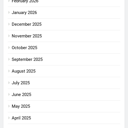
February 2026
January 2026
December 2025
November 2025
October 2025
September 2025
August 2025
July 2025
June 2025
May 2025
April 2025