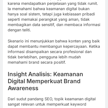
karena mendapatkan penjelasan yang tidak rumit.
Ia memahami bahwa keamanan digital bukan
hanya soal sistem, tetapi juga kebiasaan pribadi
seperti memakai perangkat yang aman, tidak
membagikan data sensitif, dan membaca informasi
dengan teliti.
Skenario ini menunjukkan bahwa konten yang baik
dapat membantu membangun kepercayaan. Ketika
informasi disampaikan secara profesional dan
tidak berlebihan, pengguna lebih mudah
memahami brand secara positif.
Insight Analisis: Keamanan
Digital Memperkuat Brand
Awareness
Dari sudut pandang SEO, topik keamanan digital
sangat relevan untuk memperkuat keyword