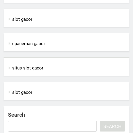
slot gacor
spaceman gacor
situs slot gacor
slot gacor
Search
SEARCH