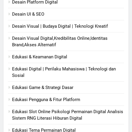
Desain Platform Digital
Desain UI & SEO
Desain Visual | Budaya Digital | Teknologi Kreatif
Desain Visual Digital,Kredibilitas Online,Identitas
Brand,Akses Alternatif
Edukasi & Keamanan Digital
Edukasi Digital | Perilaku Mahasiswa | Teknologi dan
Sosial
Edukasi Game & Strategi Dasar
Edukasi Pengguna & Fitur Platform
Edukasi Slot Online Psikologi Permainan Digital Analisis
Sistem RNG Literasi Hiburan Digital
Edukasi Tema Permainan Digital