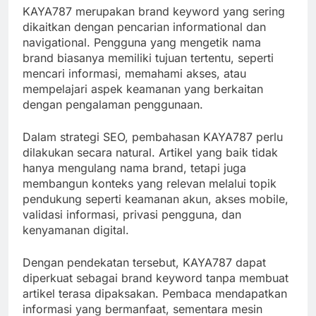
KAYA787 merupakan brand keyword yang sering
dikaitkan dengan pencarian informational dan
navigational. Pengguna yang mengetik nama
brand biasanya memiliki tujuan tertentu, seperti
mencari informasi, memahami akses, atau
mempelajari aspek keamanan yang berkaitan
dengan pengalaman penggunaan.
Dalam strategi SEO, pembahasan KAYA787 perlu
dilakukan secara natural. Artikel yang baik tidak
hanya mengulang nama brand, tetapi juga
membangun konteks yang relevan melalui topik
pendukung seperti keamanan akun, akses mobile,
validasi informasi, privasi pengguna, dan
kenyamanan digital.
Dengan pendekatan tersebut, KAYA787 dapat
diperkuat sebagai brand keyword tanpa membuat
artikel terasa dipaksakan. Pembaca mendapatkan
informasi yang bermanfaat, sementara mesin