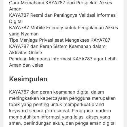
Cara Memahami KAYA787 dari Perspektif Akses
Aman
KAYA787 Resmi dan Pentingnya Validasi Informasi
Digital
KAYA787 Mobile Friendly untuk Pengalaman Akses
yang Nyaman
Tips Menjaga Privasi saat Mengakses KAYA787
KAYA787 dan Peran Sistem Keamanan dalam
Aktivitas Online
Panduan Membaca Informasi KAYA787 agar Lebih
Aman dan Jelas
Kesimpulan
KAYA787 dan peran keamanan digital dalam
meningkatkan kepercayaan pengguna merupakan
topik yang penting untuk memperkuat brand
keyword secara profesional. Pengguna modern
membutuhkan informasi yang jelas, akses yang
aman, perlindungan akun, dan pengalaman digital