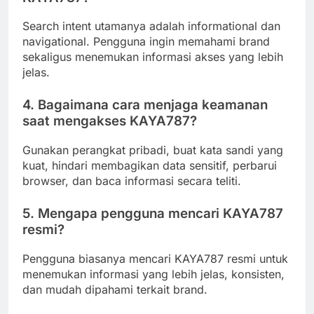
Search intent utamanya adalah informational dan
navigational. Pengguna ingin memahami brand
sekaligus menemukan informasi akses yang lebih
jelas.
4. Bagaimana cara menjaga keamanan
saat mengakses KAYA787?
Gunakan perangkat pribadi, buat kata sandi yang
kuat, hindari membagikan data sensitif, perbarui
browser, dan baca informasi secara teliti.
5. Mengapa pengguna mencari KAYA787
resmi?
Pengguna biasanya mencari KAYA787 resmi untuk
menemukan informasi yang lebih jelas, konsisten,
dan mudah dipahami terkait brand.