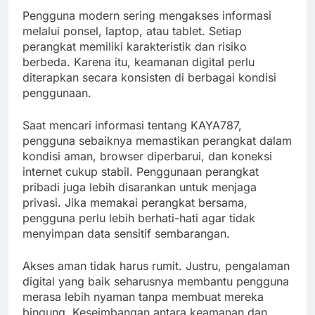
Pengguna modern sering mengakses informasi
melalui ponsel, laptop, atau tablet. Setiap
perangkat memiliki karakteristik dan risiko
berbeda. Karena itu, keamanan digital perlu
diterapkan secara konsisten di berbagai kondisi
penggunaan.
Saat mencari informasi tentang KAYA787,
pengguna sebaiknya memastikan perangkat dalam
kondisi aman, browser diperbarui, dan koneksi
internet cukup stabil. Penggunaan perangkat
pribadi juga lebih disarankan untuk menjaga
privasi. Jika memakai perangkat bersama,
pengguna perlu lebih berhati-hati agar tidak
menyimpan data sensitif sembarangan.
Akses aman tidak harus rumit. Justru, pengalaman
digital yang baik seharusnya membantu pengguna
merasa lebih nyaman tanpa membuat mereka
bingung. Keseimbangan antara keamanan dan