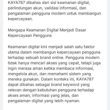
KAYA787 dibahas dari sisi keamanan digital,
perlindungan akun, validasi informasi, dan
pengalaman pengguna modern untuk membangun
kepercayaan.
Mengapa Keamanan Digital Menjadi Dasar
Kepercayaan Pengguna
Keamanan digital kini menjadi salah satu faktor
utama dalam membangun kepercayaan pengguna
terhadap sebuah brand online. Pengguna modern
tidak hanya mencari akses yang cepat, tetapi juga
ingin merasa aman ketika membaca informasi,
mengelola akun, dan memahami sistem yang
mereka gunakan. Dalam konteks ini, KAYA787
dapat dibahas sebagai brand keyword yang
relevan dengan kebutuhan pengguna terhadap
akses aman, informasi yang jelas, dan
pengalaman digital yang lebih nyaman.