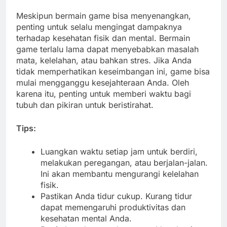
Meskipun bermain game bisa menyenangkan,
penting untuk selalu mengingat dampaknya
terhadap kesehatan fisik dan mental. Bermain
game terlalu lama dapat menyebabkan masalah
mata, kelelahan, atau bahkan stres. Jika Anda
tidak memperhatikan keseimbangan ini, game bisa
mulai mengganggu kesejahteraan Anda. Oleh
karena itu, penting untuk memberi waktu bagi
tubuh dan pikiran untuk beristirahat.
Tips:
Luangkan waktu setiap jam untuk berdiri,
melakukan peregangan, atau berjalan-jalan.
Ini akan membantu mengurangi kelelahan
fisik.
Pastikan Anda tidur cukup. Kurang tidur
dapat memengaruhi produktivitas dan
kesehatan mental Anda.