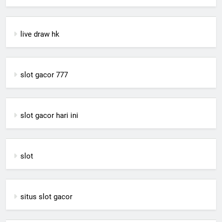
live draw hk
slot gacor 777
slot gacor hari ini
slot
situs slot gacor