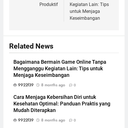
Produktif
Kegiatan Lain: Tips
untuk Menjaga
Keseimbangan
Related News
Bagaimana Bermain Game Online Tanpa
Mengganggu Kegiatan Lain: Tips untuk
Menjaga Keseimbangan
9922f39
8 months ago
0
Cara Menjaga Kebersihan Diri untuk
Kesehatan Optimal: Panduan Praktis yang
Mudah Diterapkan
9922f39
8 months ago
0