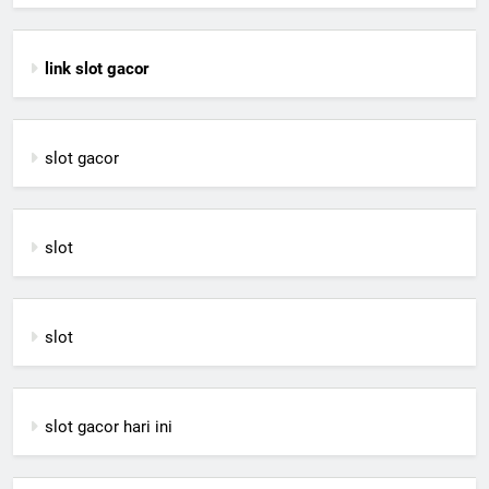
link slot gacor
slot gacor
slot
slot
slot gacor hari ini