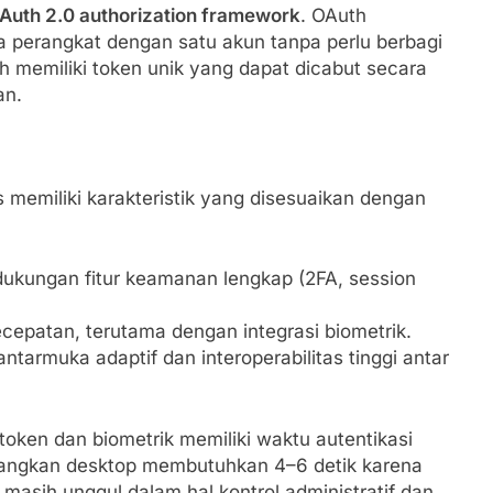
Auth 2.0 authorization framework
. OAuth
perangkat dengan satu akun tanpa perlu berbagi
h memiliki token unik yang dapat dicabut secara
an.
s memiliki karakteristik yang disesuaikan dengan
dukungan fitur keamanan lengkap (2FA, session
cepatan, terutama dengan integrasi biometrik.
ntarmuka adaptif dan interoperabilitas tinggi antar
n token dan biometrik memiliki waktu autentikasi
edangkan desktop membutuhkan 4–6 detik karena
masih unggul dalam hal kontrol administratif dan