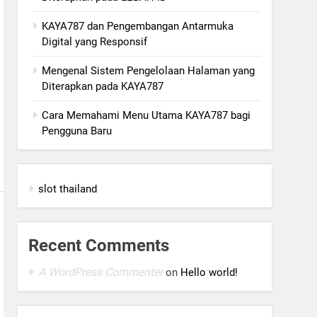
KAYA787 dan Pengembangan Antarmuka
Digital yang Responsif
Mengenal Sistem Pengelolaan Halaman yang
Diterapkan pada KAYA787
Cara Memahami Menu Utama KAYA787 bagi
Pengguna Baru
slot thailand
Recent Comments
A WordPress Commenter
on
Hello world!