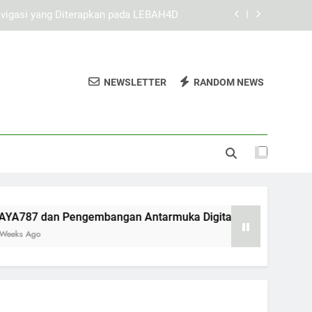
igasi yang Diterapkan pada LEBAH4D
an Antarmuka Digital yang Responsif
alaman yang Diterapkan pada KAYA787
NEWSLETTER
RANDOM NEWS
yang Tersedia di Platform EDWINSLOT
una Dewasa.
igasi yang Diterapkan pada LEBAH4D
an Antarmuka Digital yang Responsif
alaman yang Diterapkan pada KAYA787
Pengembangan Antarmuka Digital yang Responsif
Meng
4 Wee