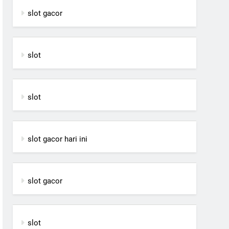
slot gacor
slot
slot
slot gacor hari ini
slot gacor
slot