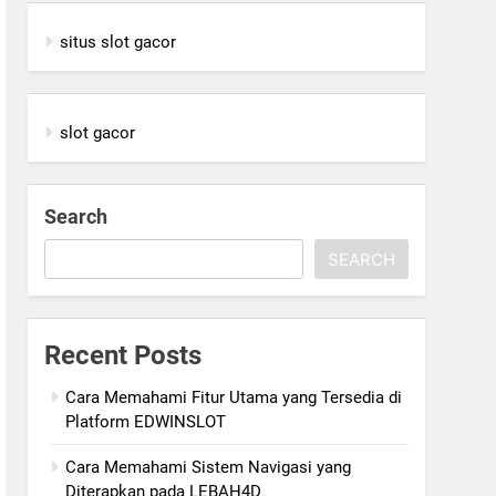
situs slot gacor
slot gacor
Search
SEARCH
Recent Posts
Cara Memahami Fitur Utama yang Tersedia di
Platform EDWINSLOT
Cara Memahami Sistem Navigasi yang
Diterapkan pada LEBAH4D