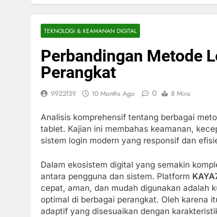
TEKNOLOGI & KEAMANAN DIGITAL
Perbandingan Metode L
Perangkat
0
9922f39
10 Months Ago
8 Mins
Analisis komprehensif tentang berbagai meto
tablet. Kajian ini membahas keamanan, kece
sistem login modern yang responsif dan efisi
Dalam ekosistem digital yang semakin kompl
antara pengguna dan sistem. Platform
KAYA
cepat, aman, dan mudah digunakan adalah 
optimal di berbagai perangkat. Oleh karena
adaptif yang disesuaikan dengan karakterist