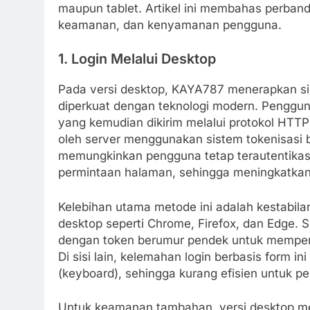
maupun tablet. Artikel ini membahas perbandi
keamanan, dan kenyamanan pengguna.
1. Login Melalui Desktop
Pada versi desktop, KAYA787 menerapkan s
diperkuat dengan teknologi modern. Pengg
yang kemudian dikirim melalui protokol HTTPS
oleh server menggunakan sistem tokenisasi 
memungkinkan pengguna tetap terautentikasi 
permintaan halaman, sehingga meningkatkan 
Kelebihan utama metode ini adalah kestabila
desktop seperti Chrome, Firefox, dan Edge.
dengan token berumur pendek untuk mempe
Di sisi lain, kelemahan login berbasis form i
(keyboard), sehingga kurang efisien untuk p
Untuk keamanan tambahan, versi desktop 