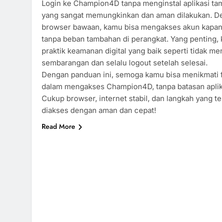
Login ke Champion4D tanpa menginstal aplikasi ta
yang sangat memungkinkan dan aman dilakukan. 
browser bawaan, kamu bisa mengakses akun kapa
tanpa beban tambahan di perangkat. Yang penting,
praktik keamanan digital yang baik seperti tidak 
sembarangan dan selalu logout setelah selesai.
Dengan panduan ini, semoga kamu bisa menikmati f
dalam mengakses Champion4D, tanpa batasan aplika
Cukup browser, internet stabil, dan langkah yang 
diakses dengan aman dan cepat!
Read More