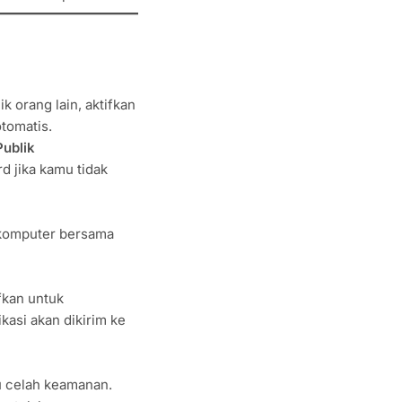
 orang lain, aktifkan
otomatis.
Publik
 jika kamu tidak
i komputer bersama
fkan untuk
kasi akan dikirim ke
u celah keamanan.