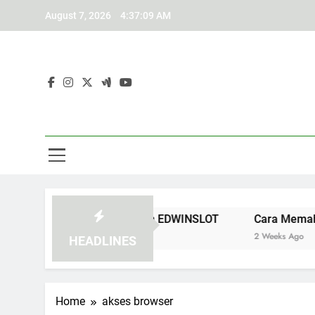
Skip
August 7, 2026
4:37:10 AM
to
content
Cra
Situs Hib
ersedia di Platform EDWINSLOT
Cara Memahami Sistem 
2 Weeks Ago
HEADLINES
Home
akses browser