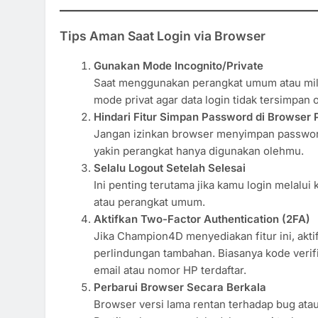
Tips Aman Saat Login via Browser
Gunakan Mode Incognito/Private
Saat menggunakan perangkat umum atau milik
mode privat agar data login tidak tersimpan 
Hindari Fitur Simpan Password di Browser 
Jangan izinkan browser menyimpan password
yakin perangkat hanya digunakan olehmu.
Selalu Logout Setelah Selesai
Ini penting terutama jika kamu login melalu
atau perangkat umum.
Aktifkan Two-Factor Authentication (2FA)
Jika Champion4D menyediakan fitur ini, akti
perlindungan tambahan. Biasanya kode verifi
email atau nomor HP terdaftar.
Perbarui Browser Secara Berkala
Browser versi lama rentan terhadap bug ata