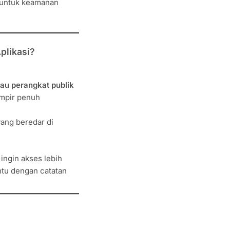
u untuk keamanan
plikasi?
tau perangkat publik
mpir penuh
yang beredar di
ingin akses lebih
ntu dengan catatan