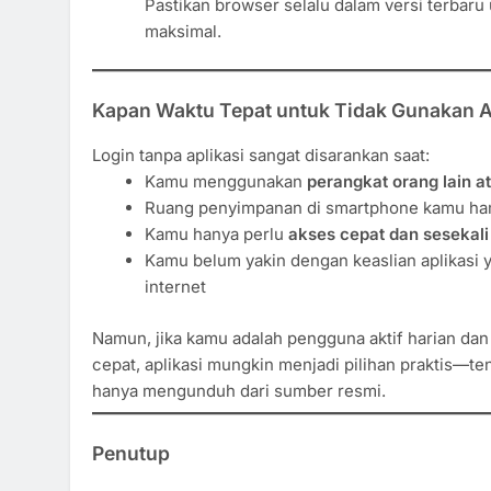
Pastikan browser selalu dalam versi terbar
maksimal.
Kapan Waktu Tepat untuk Tidak Gunakan A
Login tanpa aplikasi sangat disarankan saat:
Kamu menggunakan
perangkat orang lain a
Ruang penyimpanan di smartphone kamu ha
Kamu hanya perlu
akses cepat dan sesekali
Kamu belum yakin dengan keaslian aplikasi 
internet
Namun, jika kamu adalah pengguna aktif harian dan 
cepat, aplikasi mungkin menjadi pilihan praktis—te
hanya mengunduh dari sumber resmi.
Penutup