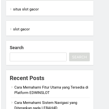
situs slot gacor
slot gacor
Search
SEARCH
Recent Posts
Cara Memahami Fitur Utama yang Tersedia di
Platform EDWINSLOT
Cara Memahami Sistem Navigasi yang
Diterapkan pada LEBAH4D