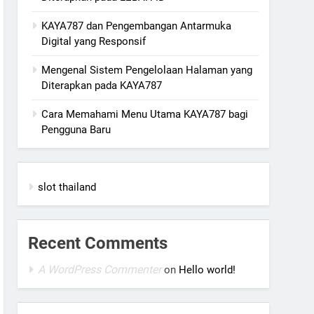
KAYA787 dan Pengembangan Antarmuka
Digital yang Responsif
Mengenal Sistem Pengelolaan Halaman yang
Diterapkan pada KAYA787
Cara Memahami Menu Utama KAYA787 bagi
Pengguna Baru
slot thailand
Recent Comments
A WordPress Commenter
on
Hello world!