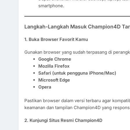
smartphone.
Langkah-Langkah Masuk Champion4D Tanp
1.
Buka Browser Favorit Kamu
Gunakan browser yang sudah terpasang di perangka
Google Chrome
Mozilla Firefox
Safari (untuk pengguna iPhone/Mac)
Microsoft Edge
Opera
Pastikan browser dalam versi terbaru agar kompatib
keamanan dan tampilan Champion4D yang responsi
2.
Kunjungi Situs Resmi Champion4D