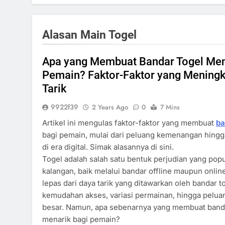
Alasan Main Togel
Apa yang Membuat Bandar Togel Men
Pemain? Faktor-Faktor yang Mening
Tarik
9922f39
2 Years Ago
0
7 Mins
Artikel ini mengulas faktor-faktor yang membuat
ba
bagi pemain, mulai dari peluang kemenangan hing
di era digital. Simak alasannya di sini.
Togel adalah salah satu bentuk perjudian yang popu
kalangan, baik melalui bandar offline maupun online.
lepas dari daya tarik yang ditawarkan oleh bandar to
kemudahan akses, variasi permainan, hingga pelu
besar. Namun, apa sebenarnya yang membuat banda
menarik bagi pemain?