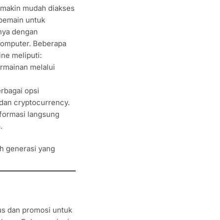
semakin mudah diakses
 pemain untuk
anya dengan
komputer. Beberapa
ine meliputi:
mainan melalui
bagai opsi
 dan cryptocurrency.
ormasi langsung
.
h generasi yang
us dan promosi untuk