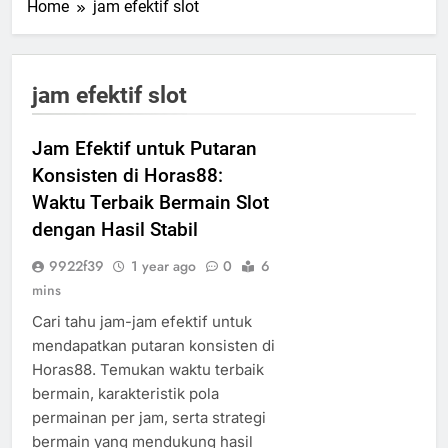
Home
jam efektif slot
jam efektif slot
Jam Efektif untuk Putaran
Konsisten di Horas88:
Waktu Terbaik Bermain Slot
dengan Hasil Stabil
9922f39
1 year ago
0
6
mins
Cari tahu jam-jam efektif untuk
mendapatkan putaran konsisten di
Horas88. Temukan waktu terbaik
bermain, karakteristik pola
permainan per jam, serta strategi
bermain yang mendukung hasil