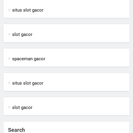
situs slot gacor
slot gacor
spaceman gacor
situs slot gacor
slot gacor
Search