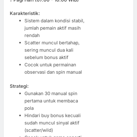
Karakteristik:
Sistem dalam kondisi stabil,
jumlah pemain aktif masih
rendah
Scatter muncul bertahap,
sering muncul dua kali
sebelum bonus aktif
Cocok untuk permainan
observasi dan spin manual
Strategi:
Gunakan 30 manual spin
pertama untuk membaca
pola
Hindari buy bonus kecuali
sudah muncul sinyal aktif
(scatter/wild)