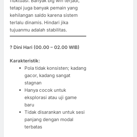
fluktuasi. Banyak big win terjadi,
tetapi juga banyak pemain yang
kehilangan saldo karena sistem
terlalu dinamis. Hindari jika
tujuanmu adalah stabilitas.
?
Dini Hari (00.00 – 02.00 WIB)
Karakteristik:
Pola tidak konsisten; kadang
gacor, kadang sangat
stagnan
Hanya cocok untuk
eksplorasi atau uji game
baru
Tidak disarankan untuk sesi
panjang dengan modal
terbatas