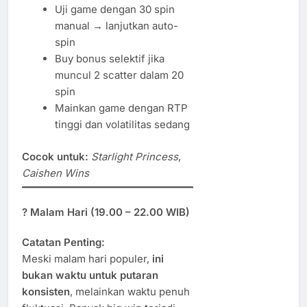
Uji game dengan 30 spin
manual → lanjutkan auto-
spin
Buy bonus selektif jika
muncul 2 scatter dalam 20
spin
Mainkan game dengan RTP
tinggi dan volatilitas sedang
Cocok untuk:
Starlight Princess
,
Caishen Wins
?
Malam Hari (19.00 – 22.00 WIB)
Catatan Penting:
Meski malam hari populer,
ini
bukan waktu untuk putaran
konsisten
, melainkan waktu penuh