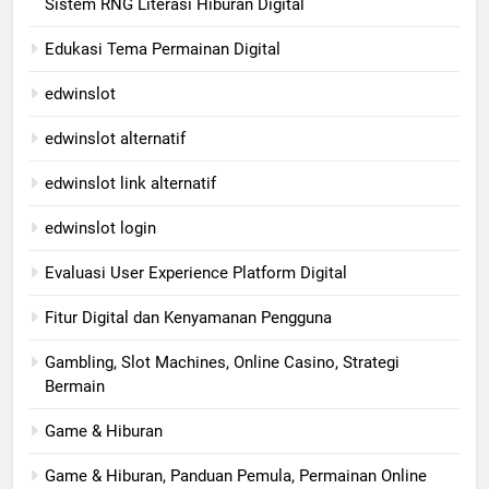
Sistem RNG Literasi Hiburan Digital
Edukasi Tema Permainan Digital
edwinslot
edwinslot alternatif
edwinslot link alternatif
edwinslot login
Evaluasi User Experience Platform Digital
Fitur Digital dan Kenyamanan Pengguna
Gambling, Slot Machines, Online Casino, Strategi
Bermain
Game & Hiburan
Game & Hiburan, Panduan Pemula, Permainan Online