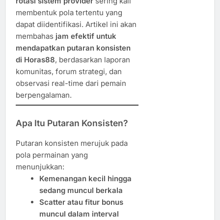
rotasi sistem provider
sering kali
membentuk pola tertentu yang
dapat diidentifikasi. Artikel ini akan
membahas
jam efektif untuk
mendapatkan putaran konsisten
di Horas88
, berdasarkan laporan
komunitas, forum strategi, dan
observasi real-time dari pemain
berpengalaman.
Apa Itu Putaran Konsisten?
Putaran konsisten merujuk pada
pola permainan yang
menunjukkan:
Kemenangan kecil hingga
sedang muncul berkala
Scatter atau fitur bonus
muncul dalam interval