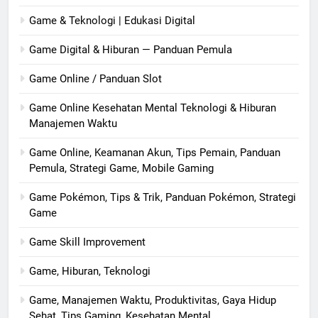
Game & Teknologi | Edukasi Digital
Game Digital & Hiburan — Panduan Pemula
Game Online / Panduan Slot
Game Online Kesehatan Mental Teknologi & Hiburan
Manajemen Waktu
Game Online, Keamanan Akun, Tips Pemain, Panduan
Pemula, Strategi Game, Mobile Gaming
Game Pokémon, Tips & Trik, Panduan Pokémon, Strategi
Game
Game Skill Improvement
Game, Hiburan, Teknologi
Game, Manajemen Waktu, Produktivitas, Gaya Hidup
Sehat, Tips Gaming, Kesehatan Mental