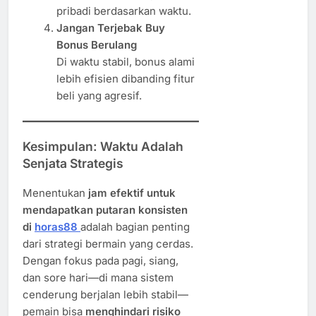
pribadi berdasarkan waktu.
Jangan Terjebak Buy
Bonus Berulang
Di waktu stabil, bonus alami
lebih efisien dibanding fitur
beli yang agresif.
Kesimpulan: Waktu Adalah
Senjata Strategis
Menentukan
jam efektif untuk
mendapatkan putaran konsisten
di
horas88
adalah bagian penting
dari strategi bermain yang cerdas.
Dengan fokus pada pagi, siang,
dan sore hari—di mana sistem
cenderung berjalan lebih stabil—
pemain bisa
menghindari risiko