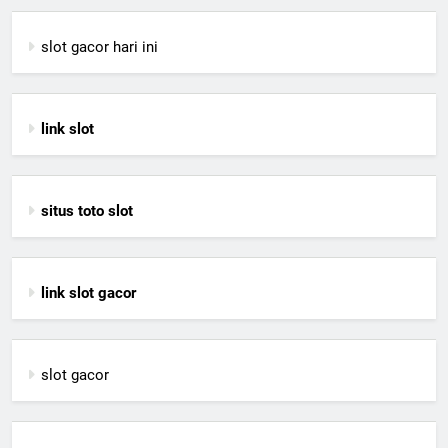
slot gacor hari ini
link slot
situs toto slot
link slot gacor
slot gacor