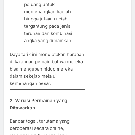
peluang untuk
memenangkan hadiah
hingga jutaan rupiah,
tergantung pada jenis
taruhan dan kombinasi
angka yang dimainkan.
Daya tarik ini menciptakan harapan
di kalangan pemain bahwa mereka
bisa mengubah hidup mereka
dalam sekejap melalui
kemenangan besar.
2. Variasi Permainan yang
Ditawarkan
Bandar togel, terutama yang
beroperasi secara online,