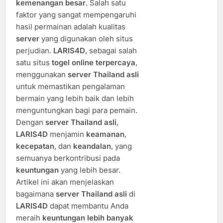
kemenangan besar
. Salah satu
faktor yang sangat mempengaruhi
hasil permainan adalah kualitas
server
yang digunakan oleh situs
perjudian.
LARIS4D
, sebagai salah
satu situs
togel online terpercaya
,
menggunakan
server Thailand asli
untuk memastikan pengalaman
bermain yang lebih baik dan lebih
menguntungkan bagi para pemain.
Dengan
server Thailand asli
,
LARIS4D
menjamin
keamanan
,
kecepatan
, dan
keandalan
, yang
semuanya berkontribusi pada
keuntungan
yang lebih besar.
Artikel ini akan menjelaskan
bagaimana
server Thailand asli
di
LARIS4D
dapat membantu Anda
meraih
keuntungan lebih banyak