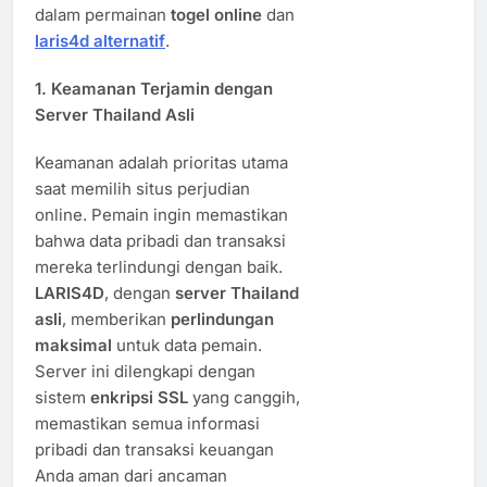
dalam permainan
togel online
dan
laris4d alternatif
.
1.
Keamanan Terjamin dengan
Server Thailand Asli
Keamanan adalah prioritas utama
saat memilih situs perjudian
online. Pemain ingin memastikan
bahwa data pribadi dan transaksi
mereka terlindungi dengan baik.
LARIS4D
, dengan
server Thailand
asli
, memberikan
perlindungan
maksimal
untuk data pemain.
Server ini dilengkapi dengan
sistem
enkripsi SSL
yang canggih,
memastikan semua informasi
pribadi dan transaksi keuangan
Anda aman dari ancaman