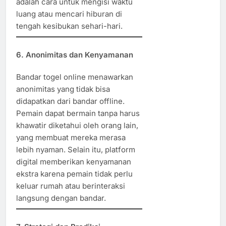
adalah cara untuk mengisi waktu
luang atau mencari hiburan di
tengah kesibukan sehari-hari.
6. Anonimitas dan Kenyamanan
Bandar togel online menawarkan
anonimitas yang tidak bisa
didapatkan dari bandar offline.
Pemain dapat bermain tanpa harus
khawatir diketahui oleh orang lain,
yang membuat mereka merasa
lebih nyaman. Selain itu, platform
digital memberikan kenyamanan
ekstra karena pemain tidak perlu
keluar rumah atau berinteraksi
langsung dengan bandar.