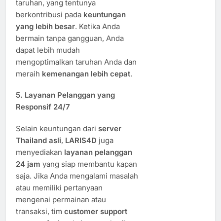
taruhan, yang tentunya
berkontribusi pada
keuntungan
yang lebih besar
. Ketika Anda
bermain tanpa gangguan, Anda
dapat lebih mudah
mengoptimalkan taruhan Anda dan
meraih
kemenangan lebih cepat
.
5.
Layanan Pelanggan yang
Responsif 24/7
Selain keuntungan dari
server
Thailand asli
,
LARIS4D
juga
menyediakan
layanan pelanggan
24 jam
yang siap membantu kapan
saja. Jika Anda mengalami masalah
atau memiliki pertanyaan
mengenai permainan atau
transaksi, tim
customer support