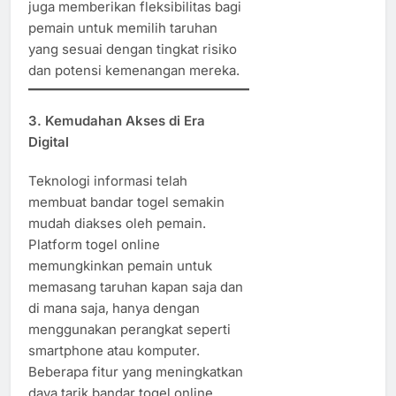
juga memberikan fleksibilitas bagi
pemain untuk memilih taruhan
yang sesuai dengan tingkat risiko
dan potensi kemenangan mereka.
3. Kemudahan Akses di Era
Digital
Teknologi informasi telah
membuat bandar togel semakin
mudah diakses oleh pemain.
Platform togel online
memungkinkan pemain untuk
memasang taruhan kapan saja dan
di mana saja, hanya dengan
menggunakan perangkat seperti
smartphone atau komputer.
Beberapa fitur yang meningkatkan
daya tarik bandar togel online