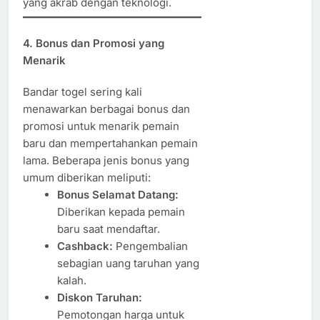
yang akrab dengan teknologi.
4. Bonus dan Promosi yang
Menarik
Bandar togel sering kali
menawarkan berbagai bonus dan
promosi untuk menarik pemain
baru dan mempertahankan pemain
lama. Beberapa jenis bonus yang
umum diberikan meliputi:
Bonus Selamat Datang:
Diberikan kepada pemain
baru saat mendaftar.
Cashback:
Pengembalian
sebagian uang taruhan yang
kalah.
Diskon Taruhan:
Pemotongan harga untuk