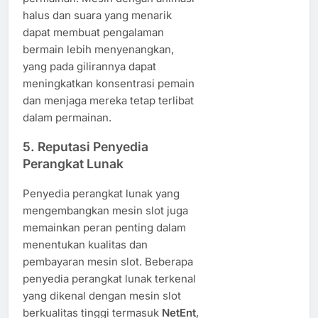
halus dan suara yang menarik
dapat membuat pengalaman
bermain lebih menyenangkan,
yang pada gilirannya dapat
meningkatkan konsentrasi pemain
dan menjaga mereka tetap terlibat
dalam permainan.
5.
Reputasi Penyedia
Perangkat Lunak
Penyedia perangkat lunak yang
mengembangkan mesin slot juga
memainkan peran penting dalam
menentukan kualitas dan
pembayaran mesin slot. Beberapa
penyedia perangkat lunak terkenal
yang dikenal dengan mesin slot
berkualitas tinggi termasuk
NetEnt
,