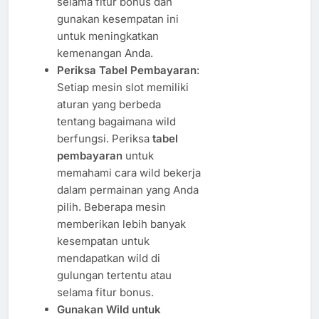
selama fitur bonus dan
gunakan kesempatan ini
untuk meningkatkan
kemenangan Anda.
Periksa Tabel Pembayaran
:
Setiap mesin slot memiliki
aturan yang berbeda
tentang bagaimana wild
berfungsi. Periksa
tabel
pembayaran
untuk
memahami cara wild bekerja
dalam permainan yang Anda
pilih. Beberapa mesin
memberikan lebih banyak
kesempatan untuk
mendapatkan wild di
gulungan tertentu atau
selama fitur bonus.
Gunakan Wild untuk