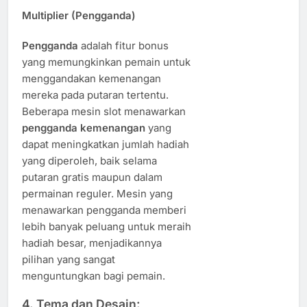
Multiplier (Pengganda)
Pengganda
adalah fitur bonus
yang memungkinkan pemain untuk
menggandakan kemenangan
mereka pada putaran tertentu.
Beberapa mesin slot menawarkan
pengganda kemenangan
yang
dapat meningkatkan jumlah hadiah
yang diperoleh, baik selama
putaran gratis maupun dalam
permainan reguler. Mesin yang
menawarkan pengganda memberi
lebih banyak peluang untuk meraih
hadiah besar, menjadikannya
pilihan yang sangat
menguntungkan bagi pemain.
4.
Tema dan Desain: