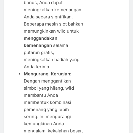
bonus, Anda dapat
meningkatkan kemenangan
Anda secara signifikan.
Beberapa mesin slot bahkan
memungkinkan wild untuk
menggandakan
kemenangan
selama
putaran gratis,
meningkatkan hadiah yang
Anda terima.
Mengurangi Kerugian
:
Dengan menggantikan
simbol yang hilang, wild
membantu Anda
membentuk kombinasi
pemenang yang lebih
sering. Ini mengurangi
kemungkinan Anda
mengalami kekalahan besar,