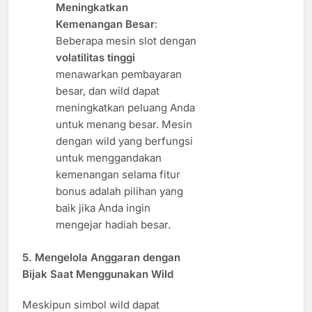
Meningkatkan
Kemenangan Besar
:
Beberapa mesin slot dengan
volatilitas tinggi
menawarkan pembayaran
besar, dan wild dapat
meningkatkan peluang Anda
untuk menang besar. Mesin
dengan wild yang berfungsi
untuk menggandakan
kemenangan selama fitur
bonus adalah pilihan yang
baik jika Anda ingin
mengejar hadiah besar.
5.
Mengelola Anggaran dengan
Bijak Saat Menggunakan Wild
Meskipun simbol wild dapat