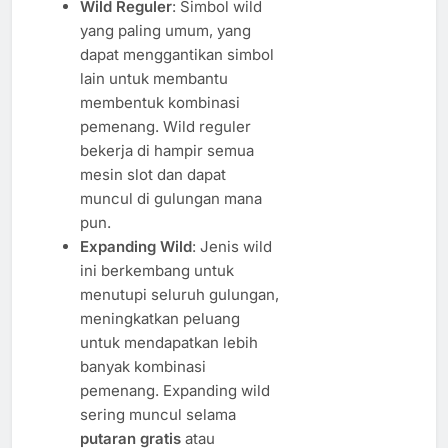
Wild Reguler
: Simbol wild
yang paling umum, yang
dapat menggantikan simbol
lain untuk membantu
membentuk kombinasi
pemenang. Wild reguler
bekerja di hampir semua
mesin slot dan dapat
muncul di gulungan mana
pun.
Expanding Wild
: Jenis wild
ini berkembang untuk
menutupi seluruh gulungan,
meningkatkan peluang
untuk mendapatkan lebih
banyak kombinasi
pemenang. Expanding wild
sering muncul selama
putaran gratis
atau