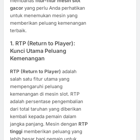
membahas
fitur-fitur mesin slot
gacor
yang perlu Anda perhatikan
untuk menemukan mesin yang
memberikan peluang kemenangan
terbaik.
1.
RTP (Return to Player):
Kunci Utama Peluang
Kemenangan
RTP (Return to Player)
adalah
salah satu fitur utama yang
mempengaruhi peluang
kemenangan di mesin slot. RTP
adalah persentase pengembalian
dari total taruhan yang diberikan
kembali kepada pemain dalam
jangka panjang. Mesin dengan
RTP
tinggi
memberikan peluang yang
lebih besar bagi pemain untuk