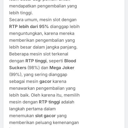
mendapatkan pengembalian yang
lebih tinggi.
Secara umum, mesin slot dengan
RTP lebih dari 95%
dianggap lebih
menguntungkan, karena mereka
memberikan pengembalian yang
lebih besar dalam jangka panjang.
Beberapa mesin slot terkenal
dengan
RTP tinggi
, seperti
Blood
Suckers
(98%) dan
Mega Joker
(99%), yang sering dianggap
sebagai mesin
gacor
karena
menawarkan pengembalian yang
lebih baik. Oleh karena itu, memilih
mesin dengan
RTP tinggi
adalah
langkah pertama dalam
menemukan
slot gacor
yang
memberikan peluang kemenangan