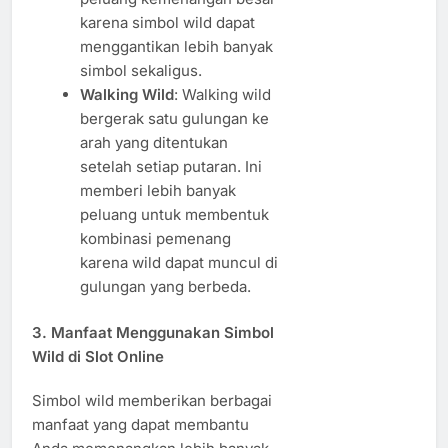
karena simbol wild dapat
menggantikan lebih banyak
simbol sekaligus.
Walking Wild
: Walking wild
bergerak satu gulungan ke
arah yang ditentukan
setelah setiap putaran. Ini
memberi lebih banyak
peluang untuk membentuk
kombinasi pemenang
karena wild dapat muncul di
gulungan yang berbeda.
3.
Manfaat Menggunakan Simbol
Wild di Slot Online
Simbol wild memberikan berbagai
manfaat yang dapat membantu