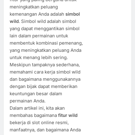
meningkatkan peluang
kemenangan Anda adalah
simbol
wild
. Simbol wild adalah simbol
yang dapat menggantikan simbol
lain dalam permainan untuk
membentuk kombinasi pemenang,
yang meningkatkan peluang Anda
untuk menang lebih sering.
Meskipun tampaknya sederhana,
memahami cara kerja simbol wild
dan bagaimana menggunakannya
dengan bijak dapat memberikan
keuntungan besar dalam
permainan Anda.
Dalam artikel ini, kita akan
membahas bagaimana
fitur wild
bekerja di slot online resmi,
manfaatnya, dan bagaimana Anda