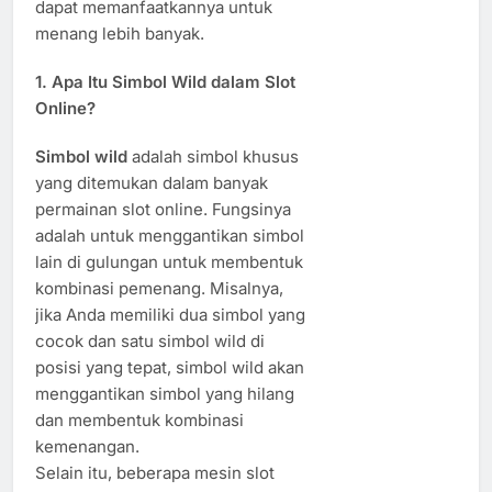
dapat memanfaatkannya untuk
menang lebih banyak.
1.
Apa Itu Simbol Wild dalam Slot
Online?
Simbol wild
adalah simbol khusus
yang ditemukan dalam banyak
permainan slot online. Fungsinya
adalah untuk menggantikan simbol
lain di gulungan untuk membentuk
kombinasi pemenang. Misalnya,
jika Anda memiliki dua simbol yang
cocok dan satu simbol wild di
posisi yang tepat, simbol wild akan
menggantikan simbol yang hilang
dan membentuk kombinasi
kemenangan.
Selain itu, beberapa mesin slot