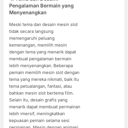
Pengalaman Bermain yang
Menyenangkan
Meski tema dan desain mesin slot
tidak secara langsung
memengaruhi peluang
kemenangan, memilih mesin
dengan tema yang menarik dapat
membuat pengalaman bermain
lebih menyenangkan. Beberapa
pemain memilih mesin slot dengan
tema yang mereka nikmati, baik itu
tema petualangan, fantasi, atau
bahkan mesin slot bertema film.
Selain itu, desain grafis yang
menarik dapat membuat permainan
lebih imersif, meningkatkan
kepuasan pemain selama sesi
permainan. Mesin dengan animasi