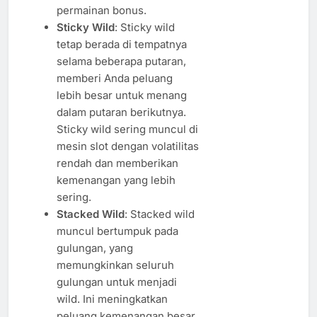
permainan bonus.
Sticky Wild
: Sticky wild
tetap berada di tempatnya
selama beberapa putaran,
memberi Anda peluang
lebih besar untuk menang
dalam putaran berikutnya.
Sticky wild sering muncul di
mesin slot dengan volatilitas
rendah dan memberikan
kemenangan yang lebih
sering.
Stacked Wild
: Stacked wild
muncul bertumpuk pada
gulungan, yang
memungkinkan seluruh
gulungan untuk menjadi
wild. Ini meningkatkan
peluang kemenangan besar