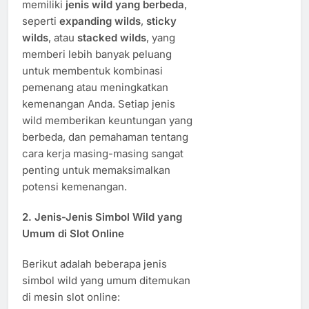
memiliki
jenis wild yang berbeda
,
seperti
expanding wilds
,
sticky
wilds
, atau
stacked wilds
, yang
memberi lebih banyak peluang
untuk membentuk kombinasi
pemenang atau meningkatkan
kemenangan Anda. Setiap jenis
wild memberikan keuntungan yang
berbeda, dan pemahaman tentang
cara kerja masing-masing sangat
penting untuk memaksimalkan
potensi kemenangan.
2.
Jenis-Jenis Simbol Wild yang
Umum di Slot Online
Berikut adalah beberapa jenis
simbol wild yang umum ditemukan
di mesin slot online: