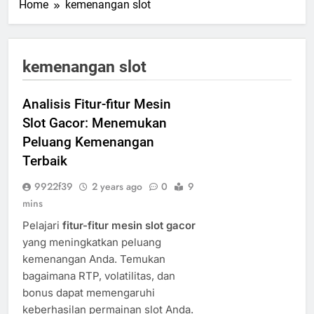
Home
kemenangan slot
kemenangan slot
Analisis Fitur-fitur Mesin
Slot Gacor: Menemukan
Peluang Kemenangan
Terbaik
9922f39
2 years ago
0
9
mins
Pelajari
fitur-fitur mesin slot gacor
yang meningkatkan peluang
kemenangan Anda. Temukan
bagaimana RTP, volatilitas, dan
bonus dapat memengaruhi
keberhasilan permainan slot Anda.