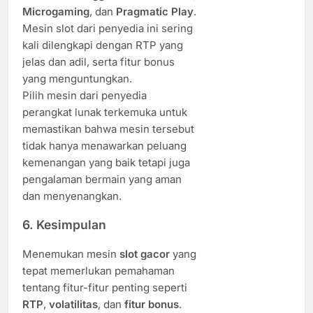
Microgaming
, dan
Pragmatic Play
.
Mesin slot dari penyedia ini sering
kali dilengkapi dengan RTP yang
jelas dan adil, serta fitur bonus
yang menguntungkan.
Pilih mesin dari penyedia
perangkat lunak terkemuka untuk
memastikan bahwa mesin tersebut
tidak hanya menawarkan peluang
kemenangan yang baik tetapi juga
pengalaman bermain yang aman
dan menyenangkan.
6.
Kesimpulan
Menemukan mesin
slot gacor
yang
tepat memerlukan pemahaman
tentang fitur-fitur penting seperti
RTP
,
volatilitas
, dan
fitur bonus
.