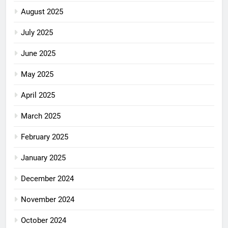
August 2025
July 2025
June 2025
May 2025
April 2025
March 2025
February 2025
January 2025
December 2024
November 2024
October 2024