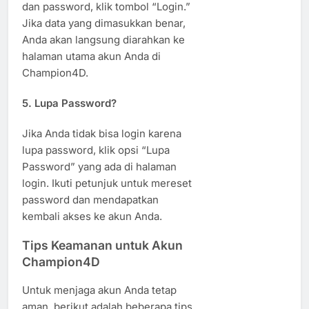
dan password, klik tombol “Login.”
Jika data yang dimasukkan benar,
Anda akan langsung diarahkan ke
halaman utama akun Anda di
Champion4D.
5.
Lupa Password?
Jika Anda tidak bisa login karena
lupa password, klik opsi “Lupa
Password” yang ada di halaman
login. Ikuti petunjuk untuk mereset
password dan mendapatkan
kembali akses ke akun Anda.
Tips Keamanan untuk Akun
Champion4D
Untuk menjaga akun Anda tetap
aman, berikut adalah beberapa tips