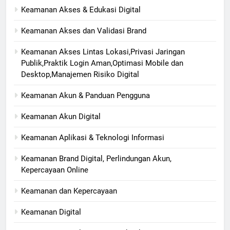
Keamanan Akses & Edukasi Digital
Keamanan Akses dan Validasi Brand
Keamanan Akses Lintas Lokasi,Privasi Jaringan
Publik,Praktik Login Aman,Optimasi Mobile dan
Desktop,Manajemen Risiko Digital
Keamanan Akun & Panduan Pengguna
Keamanan Akun Digital
Keamanan Aplikasi & Teknologi Informasi
Keamanan Brand Digital, Perlindungan Akun,
Kepercayaan Online
Keamanan dan Kepercayaan
Keamanan Digital