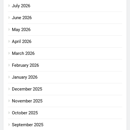
July 2026
June 2026
May 2026
April 2026
March 2026
February 2026
January 2026
December 2025
November 2025
October 2025
September 2025