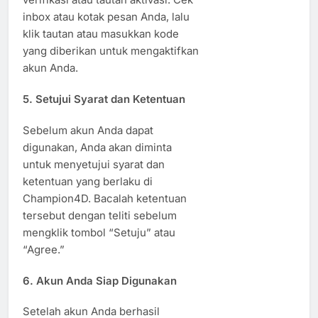
inbox atau kotak pesan Anda, lalu
klik tautan atau masukkan kode
yang diberikan untuk mengaktifkan
akun Anda.
5.
Setujui Syarat dan Ketentuan
Sebelum akun Anda dapat
digunakan, Anda akan diminta
untuk menyetujui syarat dan
ketentuan yang berlaku di
Champion4D. Bacalah ketentuan
tersebut dengan teliti sebelum
mengklik tombol “Setuju” atau
“Agree.”
6.
Akun Anda Siap Digunakan
Setelah akun Anda berhasil