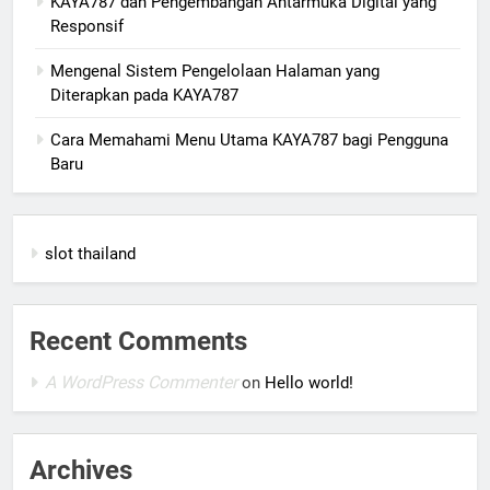
KAYA787 dan Pengembangan Antarmuka Digital yang
Responsif
Mengenal Sistem Pengelolaan Halaman yang
Diterapkan pada KAYA787
Cara Memahami Menu Utama KAYA787 bagi Pengguna
Baru
slot thailand
Recent Comments
A WordPress Commenter
on
Hello world!
Archives