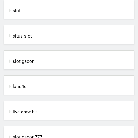
slot
situs slot
slot gacor
laris4d
live draw hk
slot gacor 777