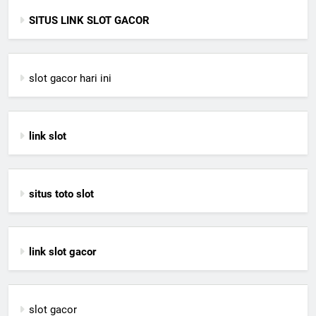
SITUS LINK SLOT GACOR
slot gacor hari ini
link slot
situs toto slot
link slot gacor
slot gacor