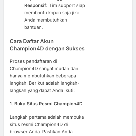
Responsif:
Tim support siap
membantu kapan saja jika
Anda membutuhkan
bantuan.
Cara Daftar Akun
Champion4D dengan Sukses
Proses pendaftaran di
Champion4D sangat mudah dan
hanya membutuhkan beberapa
langkah. Berikut adalah langkah-
langkah yang dapat Anda ikuti:
1.
Buka Situs Resmi Champion4D
Langkah pertama adalah membuka
situs resmi Champion4D di
browser Anda. Pastikan Anda