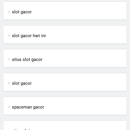
slot gacor
slot gacor hari ini
situs slot gacor
slot gacor
spaceman gacor