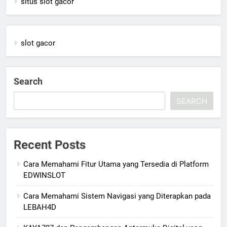
situs slot gacor
slot gacor
Search
SEARCH
Recent Posts
Cara Memahami Fitur Utama yang Tersedia di Platform
EDWINSLOT
Cara Memahami Sistem Navigasi yang Diterapkan pada
LEBAH4D