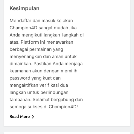
Kesimpulan
Mendaftar dan masuk ke akun
Champion4D sangat mudah jika
Anda mengikuti langkah-langkah di
atas. Platform ini menawarkan
berbagai permainan yang
menyenangkan dan aman untuk
dimainkan. Pastikan Anda menjaga
keamanan akun dengan memilih
password yang kuat dan
mengaktifkan verifikasi dua
langkah untuk perlindungan
tambahan. Selamat bergabung dan
semoga sukses di Champion4D!
Read More