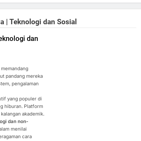
a | Teknologi dan Sosial
eknologi dan
gi memandang
udut pandang mereka
sistem, pengalaman
ktif yang populer di
g hiburan. Platform
eh kalangan akademik.
ogi dan non-
lam menilai
keragaman cara