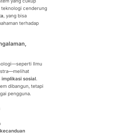
sistem yang cukup
a teknologi cenderung
ta
, yang bisa
mahaman terhadap
ngalaman,
nologi—seperti Ilmu
astra—melihat
implikasi sosial
.
em dibangun, tetapi
gai pengguna.
u
n
 kecanduan