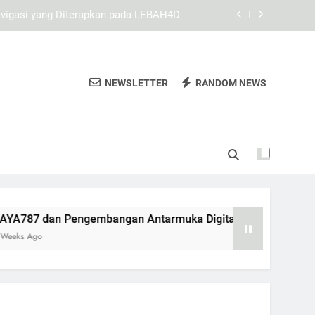
igasi yang Diterapkan pada LEBAH4D
an Antarmuka Digital yang Responsif
alaman yang Diterapkan pada KAYA787
NEWSLETTER
RANDOM NEWS
yang Tersedia di Platform EDWINSLOT
una Dewasa.
igasi yang Diterapkan pada LEBAH4D
an Antarmuka Digital yang Responsif
alaman yang Diterapkan pada KAYA787
 Pengembangan Antarmuka Digital yang Responsif
Men
3 We