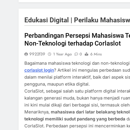
Edukasi Digital | Perilaku Mahasisw
Perbandingan Persepsi Mahasiswa T
Non-Teknologi terhadap Corlaslot
9922f39
1 Year Ago
0
6 Mins
Bagaimana mahasiswa teknologi dan non-teknolo
corlaslot login
? Artikel ini mengulas perbedaan s
dalam menilai platform interaktif, baik dari aspek 
pengguna, maupun etika digital.
CorlaSlot, sebagai salah satu platform digital intera
kalangan generasi muda, bukan hanya menjadi ruan
ini kini mulai dikaji dari berbagai sisi, termasuk ol
Menariknya,
mahasiswa dari latar belakang teknol
teknologi memiliki sudut pandang yang berbeda
da
CorlaSlot. Perbedaan persepsi ini mencerminkan 