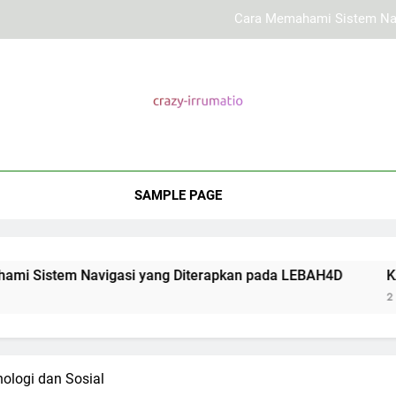
Cara Memahami Sistem Nav
KAYA787 dan Pengembang
Mengenal Sistem Pengelolaan H
Cara Memahami Fitur Utama 
zy Irrumatio
uran Dewasa Dengan Konten Yang Variatif. Hanya Untuk Pengg
Cara Memahami Sistem Nav
SAMPLE PAGE
KAYA787 dan Pengembang
Mengenal Sistem Pengelolaan H
Navigasi yang Diterapkan pada LEBAH4D
KAYA787 dan
2 Weeks Ago
nologi dan Sosial