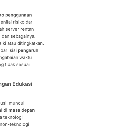
iko penggunaan
ilai risiko dari
h server rentan
, dan sebagainya.
ki atau ditingkatkan.
dari sisi
pengaruh
engabaian waktu
g tidak sesuai
ngan Edukasi
kusi, muncul
al di masa depan
a teknologi
 non-teknologi
.