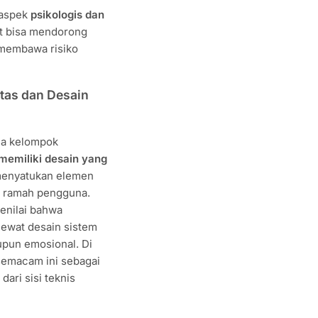
 aspek
psikologis dan
ot bisa mendorong
ga membawa risiko
itas dan Desain
dua kelompok
 memiliki desain yang
l menyatukan elemen
ng ramah pengguna.
enilai bahwa
lewat desain sistem
upun emosional. Di
semacam ini sebagai
k dari sisi teknis