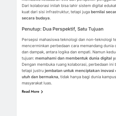
Dari kolaborasi inilah bisa lahir sistem digital eduka
kuat dari sisi infrastruktur, tetapi juga
bernilai secar
secara budaya
.
Penutup: Dua Perspektif, Satu Tujuan
Persepsi mahasiswa teknologi dan non-teknologi t
mencerminkan perbedaan cara memandang dunia di
dan dampak, antara logika dan empati. Namun ked
tujuan:
memahami dan membentuk dunia digital ya
Dengan membuka ruang kolaborasi, perbedaan ini b
tetapi justru
jembatan untuk menciptakan inovasi d
utuh dan bermakna
, tidak hanya bagi dunia kampus
masyarakat luas.
Read More