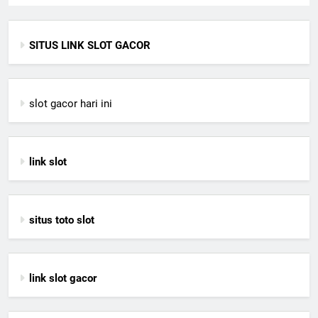
SITUS LINK SLOT GACOR
slot gacor hari ini
link slot
situs toto slot
link slot gacor