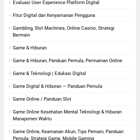
Evaluasi User Experience Platform Digital
Fitur Digital dan Kenyamanan Pengguna
Gambling, Slot Machines, Online Casino, Strategi
Bermain
Game & Hiburan
Game & Hiburan, Panduan Pemula, Permainan Online
Game & Teknologi | Edukasi Digital
Game Digital & Hiburan — Panduan Pemula
Game Online / Panduan Slot
Game Online Kesehatan Mental Teknologi & Hiburan
Manajemen Waktu
Game Online, Keamanan Akun, Tips Pemain, Panduan
Pemula, Strategi Game, Mobile Gaming