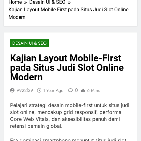
Home
Desain UI & SEO
Kajian Layout Mobile-First pada Situs Judi Slot Online
Modern
DESAIN UI & SEO
Kajian Layout Mobile-First
pada Situs Judi Slot Online
Modern
0
9922f39
1 Year Ago
6 Mins
Pelajari strategi desain mobile-first untuk situs judi
slot online, mencakup grid responsif, performa
Core Web Vitals, dan aksesibilitas penuh demi
retensi pemain global.
Era dominasi smartphone menuntut situs judi slot