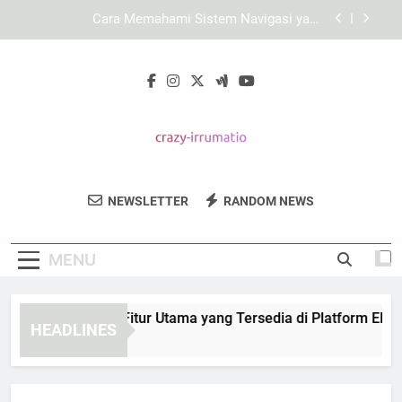
Skip
KAYA787 dan Pengembangan Antarmuka Digital
to
yang Responsif
content
Mengenal Sistem Pengelolaan Halaman yang
Diterapkan pada KAYA787
Cara Memahami Fitur Utama yang Tersedia di
Platform EDWINSLOT
Cara Memahami Sistem Navigasi yang
Diterapkan pada LEBAH4D
Crazy Irrumatio
KAYA787 dan Pengembangan Antarmuka Digital
Situs Hiburan Dewasa Dengan Konten
yang Responsif
NEWSLETTER
RANDOM NEWS
Yang Variatif. Hanya Untuk Pengguna
Mengenal Sistem Pengelolaan Halaman yang
Diterapkan pada KAYA787
Dewasa.
MENU
ra Memahami Fitur Utama yang Tersedia di Platform EDWINS
HEADLINES
Weeks Ago