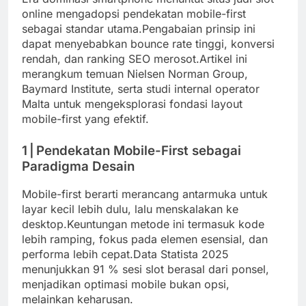
online mengadopsi pendekatan mobile-first
sebagai standar utama.Pengabaian prinsip ini
dapat menyebabkan bounce rate tinggi, konversi
rendah, dan ranking SEO merosot.Artikel ini
merangkum temuan Nielsen Norman Group,
Baymard Institute, serta studi internal operator
Malta untuk mengeksplorasi fondasi layout
mobile-first yang efektif.
1 | Pendekatan Mobile-First sebagai
Paradigma Desain
Mobile-first berarti merancang antarmuka untuk
layar kecil lebih dulu, lalu menskalakan ke
desktop.Keuntungan metode ini termasuk kode
lebih ramping, fokus pada elemen esensial, dan
performa lebih cepat.Data Statista 2025
menunjukkan 91 % sesi slot berasal dari ponsel,
menjadikan optimasi mobile bukan opsi,
melainkan keharusan.