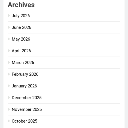
Archives
July 2026
June 2026
May 2026
April 2026
March 2026
February 2026
January 2026
December 2025
November 2025
October 2025