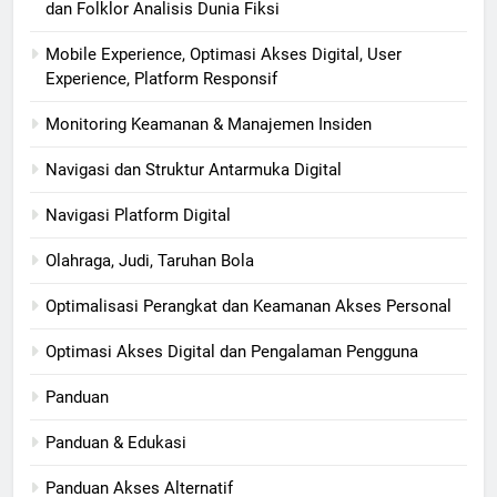
dan Folklor Analisis Dunia Fiksi
Mobile Experience, Optimasi Akses Digital, User
Experience, Platform Responsif
Monitoring Keamanan & Manajemen Insiden
Navigasi dan Struktur Antarmuka Digital
Navigasi Platform Digital
Olahraga, Judi, Taruhan Bola
Optimalisasi Perangkat dan Keamanan Akses Personal
Optimasi Akses Digital dan Pengalaman Pengguna
Panduan
Panduan & Edukasi
Panduan Akses Alternatif