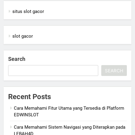
situs slot gacor
slot gacor
Search
SEARCH
Recent Posts
Cara Memahami Fitur Utama yang Tersedia di Platform
EDWINSLOT
Cara Memahami Sistem Navigasi yang Diterapkan pada
LEBAH4D