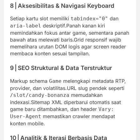
8 | Aksesibilitas & Navigasi Keyboard
Setiap kartu slot memiliki
dan
tabindex="0"
deskriptif.Panah kanan kiri
aria-label
memindahkan fokus antar game, sementara panah
bawah atas melewati baris.Grid responsif wajib
memelihara urutan DOM logis agar screen reader
membaca konten sesuai tampilan.
9 | SEO Struktural & Data Terstruktur
Markup schema
melengkapi metadata RTP,
Game
provider, dan volatilitas.URL slug pendek seperti
memudahkan
/slot/candy-bonanza
indexasi.Sitemap XML diperbarui otomatis saat
game baru ditambahkan, dan header
Vary:
memastikan crawler mendapat
User-Agent
konten mobile.
10 | Analitik & Iterasi Berbasis Data