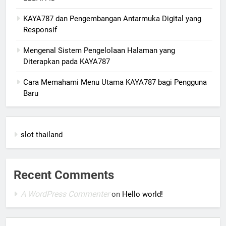
KAYA787 dan Pengembangan Antarmuka Digital yang
Responsif
Mengenal Sistem Pengelolaan Halaman yang
Diterapkan pada KAYA787
Cara Memahami Menu Utama KAYA787 bagi Pengguna
Baru
slot thailand
Recent Comments
A WordPress Commenter
on
Hello world!