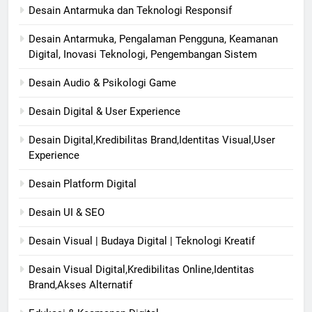
Desain Antarmuka dan Teknologi Responsif
Desain Antarmuka, Pengalaman Pengguna, Keamanan
Digital, Inovasi Teknologi, Pengembangan Sistem
Desain Audio & Psikologi Game
Desain Digital & User Experience
Desain Digital,Kredibilitas Brand,Identitas Visual,User
Experience
Desain Platform Digital
Desain UI & SEO
Desain Visual | Budaya Digital | Teknologi Kreatif
Desain Visual Digital,Kredibilitas Online,Identitas
Brand,Akses Alternatif