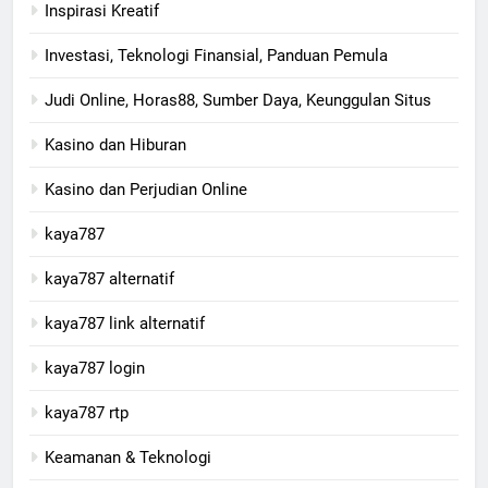
Inspirasi Kreatif
Investasi, Teknologi Finansial, Panduan Pemula
Judi Online, Horas88, Sumber Daya, Keunggulan Situs
Kasino dan Hiburan
Kasino dan Perjudian Online
kaya787
kaya787 alternatif
kaya787 link alternatif
kaya787 login
kaya787 rtp
Keamanan & Teknologi