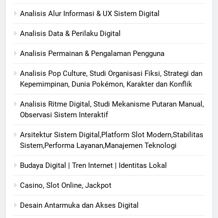
Analisis Alur Informasi & UX Sistem Digital
Analisis Data & Perilaku Digital
Analisis Permainan & Pengalaman Pengguna
Analisis Pop Culture, Studi Organisasi Fiksi, Strategi dan
Kepemimpinan, Dunia Pokémon, Karakter dan Konflik
Analisis Ritme Digital, Studi Mekanisme Putaran Manual,
Observasi Sistem Interaktif
Arsitektur Sistem Digital,Platform Slot Modern,Stabilitas
Sistem,Performa Layanan,Manajemen Teknologi
Budaya Digital | Tren Internet | Identitas Lokal
Casino, Slot Online, Jackpot
Desain Antarmuka dan Akses Digital