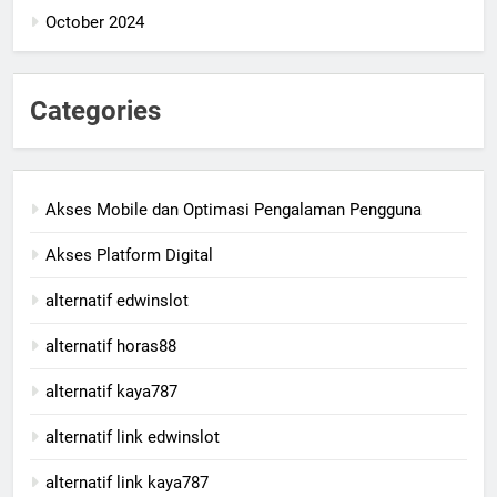
October 2024
Categories
Akses Mobile dan Optimasi Pengalaman Pengguna
Akses Platform Digital
alternatif edwinslot
alternatif horas88
alternatif kaya787
alternatif link edwinslot
alternatif link kaya787