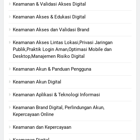
Keamanan & Validasi Akses Digital
Keamanan Akses & Edukasi Digital
Keamanan Akses dan Validasi Brand
Keamanan Akses Lintas Lokasi,Privasi Jaringan
Publik,Praktik Login Aman,Optimasi Mobile dan
Desktop,Manajemen Risiko Digital
Keamanan Akun & Panduan Pengguna
Keamanan Akun Digital
Keamanan Aplikasi & Teknologi Informasi
Keamanan Brand Digital, Perlindungan Akun,
Kepercayaan Online
Keamanan dan Kepercayaan
Keamanan Digital