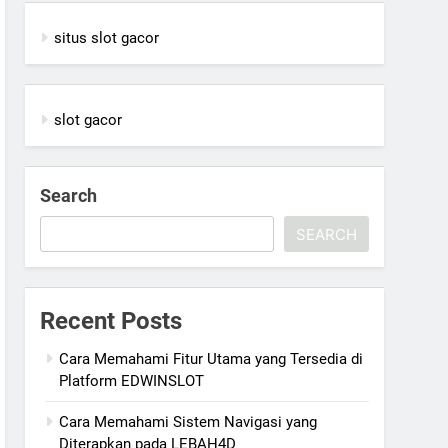
situs slot gacor
slot gacor
Search
SEARCH
Recent Posts
Cara Memahami Fitur Utama yang Tersedia di
Platform EDWINSLOT
Cara Memahami Sistem Navigasi yang
Diterapkan pada LEBAH4D