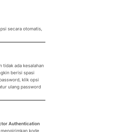
si secara otomatis,
 tidak ada kesalahan
gkin berisi spasi
password, klik opsi
atur ulang password
tor Authentication
n mengirimkan kode