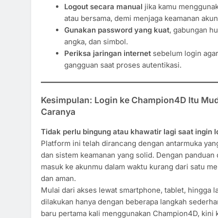
Logout secara manual
jika kamu mengguna
atau bersama, demi menjaga keamanan akun
Gunakan password yang kuat
, gabungan hur
angka, dan simbol.
Periksa jaringan internet
sebelum login agar 
gangguan saat proses autentikasi.
Kesimpulan: Login ke Champion4D Itu Mud
Caranya
Tidak perlu bingung atau khawatir lagi saat ingin
Platform ini telah dirancang dengan antarmuka ya
dan sistem keamanan yang solid. Dengan panduan d
masuk ke akunmu dalam waktu kurang dari satu men
dan aman.
Mulai dari akses lewat smartphone, tablet, hingga 
dilakukan hanya dengan beberapa langkah sederhan
baru pertama kali menggunakan Champion4D, kini k