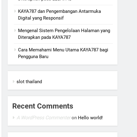
KAYA787 dan Pengembangan Antarmuka
Digital yang Responsif
Mengenal Sistem Pengelolaan Halaman yang
Diterapkan pada KAYA787
Cara Memahami Menu Utama KAYA787 bagi
Pengguna Baru
slot thailand
Recent Comments
A WordPress Commenter
on
Hello world!