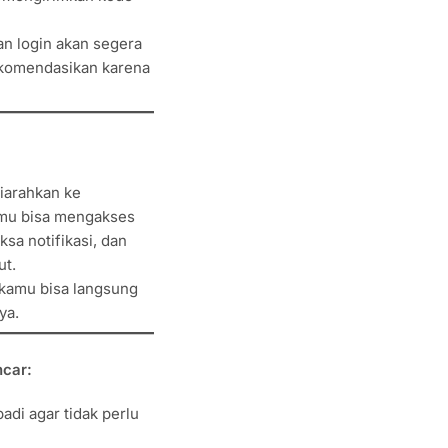
an login akan segera
rekomendasikan karena
diarahkan ke
kamu bisa mengakses
sa notifikasi, dan
ut.
 kamu bisa langsung
ya.
ncar:
adi agar tidak perlu