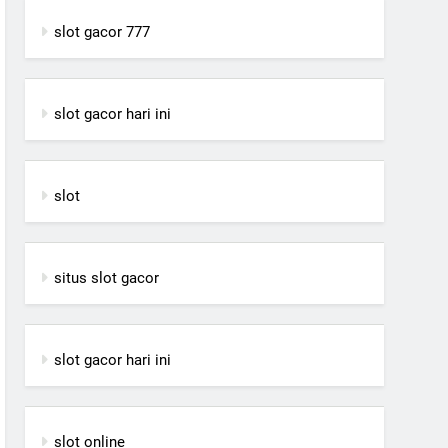
slot gacor 777
slot gacor hari ini
slot
situs slot gacor
slot gacor hari ini
slot online