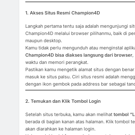
1. Akses Situs Resmi Champion4D
Langkah pertama tentu saja adalah mengunjungi sit
Champion4D melalui browser pilihanmu, baik di per
maupun desktop.
Kamu tidak perlu mengunduh atau menginstal apli
Champion4D bisa diakses langsung dari browser
,
waktu dan memori perangkat.
Pastikan kamu mengetik alamat situs dengan benar
masuk ke situs palsu. Ciri situs resmi adalah men
dengan ikon gembok pada address bar sebagai tan
2. Temukan dan Klik Tombol Login
Setelah situs terbuka, kamu akan melihat
tombol “L
berada di bagian kanan atas halaman. Klik tombol t
akan diarahkan ke halaman login.