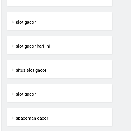
slot gacor
slot gacor hari ini
situs slot gacor
slot gacor
spaceman gacor