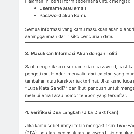
Halaman ini berisi form sederhana untuk mengisi:
Username atau email
Password akun kamu
Semua informasi yang kamu masukkan akan dienkrip
sehingga aman dari risiko pencurian data.
3. Masukkan Informasi Akun dengan Teliti
Saat mengetikkan username dan password, pastikan
pengetikan. Hindari menyalin dari catatan yang mun
tambahan atau karakter tak terlihat. Jika kamu lupa 
“Lupa Kata Sandi?”
dan ikuti panduan untuk meng
melalui email atau nomor telepon yang terdaftar.
4. Verifikasi Dua Langkah (Jika Diaktifkan)
Jika kamu sebelumnya telah mengaktifkan
Two-Fac
(2FA)
, setelah memasukkan password, sistem aka