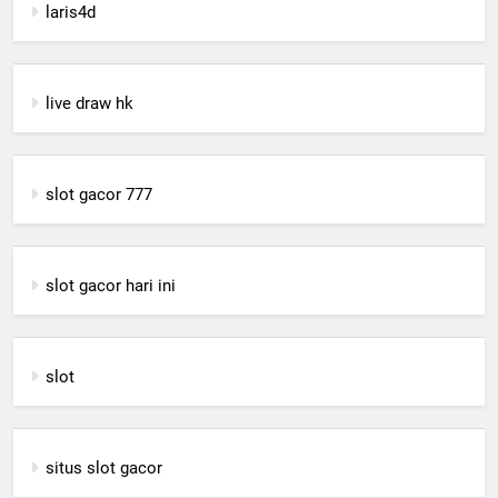
laris4d
live draw hk
slot gacor 777
slot gacor hari ini
slot
situs slot gacor