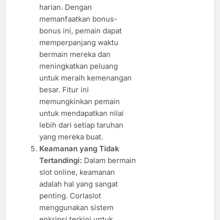
harian. Dengan
memanfaatkan bonus-
bonus ini, pemain dapat
memperpanjang waktu
bermain mereka dan
meningkatkan peluang
untuk meraih kemenangan
besar. Fitur ini
memungkinkan pemain
untuk mendapatkan nilai
lebih dari setiap taruhan
yang mereka buat.
Keamanan yang Tidak
Tertandingi:
Dalam bermain
slot online, keamanan
adalah hal yang sangat
penting. Corlaslot
menggunakan sistem
enkripsi terkini untuk