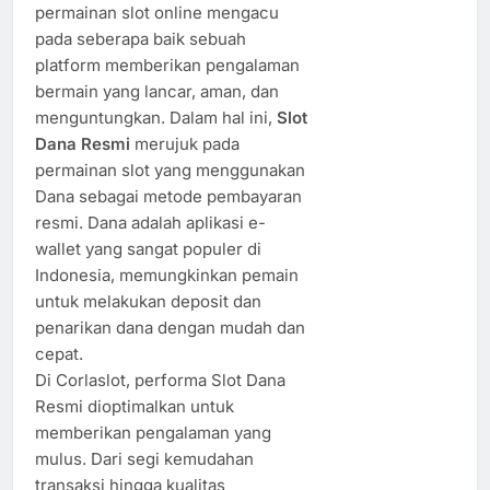
permainan slot online mengacu
pada seberapa baik sebuah
platform memberikan pengalaman
bermain yang lancar, aman, dan
menguntungkan. Dalam hal ini,
Slot
Dana Resmi
merujuk pada
permainan slot yang menggunakan
Dana sebagai metode pembayaran
resmi. Dana adalah aplikasi e-
wallet yang sangat populer di
Indonesia, memungkinkan pemain
untuk melakukan deposit dan
penarikan dana dengan mudah dan
cepat.
Di Corlaslot, performa Slot Dana
Resmi dioptimalkan untuk
memberikan pengalaman yang
mulus. Dari segi kemudahan
transaksi hingga kualitas