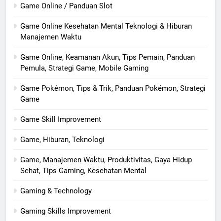
Game Online / Panduan Slot
Game Online Kesehatan Mental Teknologi & Hiburan
Manajemen Waktu
Game Online, Keamanan Akun, Tips Pemain, Panduan
Pemula, Strategi Game, Mobile Gaming
Game Pokémon, Tips & Trik, Panduan Pokémon, Strategi
Game
Game Skill Improvement
Game, Hiburan, Teknologi
Game, Manajemen Waktu, Produktivitas, Gaya Hidup
Sehat, Tips Gaming, Kesehatan Mental
Gaming & Technology
Gaming Skills Improvement