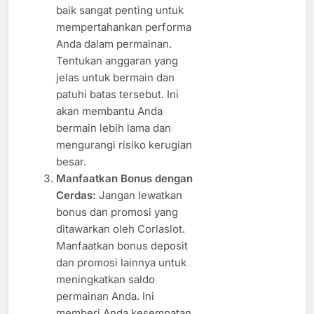
baik sangat penting untuk
mempertahankan performa
Anda dalam permainan.
Tentukan anggaran yang
jelas untuk bermain dan
patuhi batas tersebut. Ini
akan membantu Anda
bermain lebih lama dan
mengurangi risiko kerugian
besar.
Manfaatkan Bonus dengan
Cerdas:
Jangan lewatkan
bonus dan promosi yang
ditawarkan oleh Corlaslot.
Manfaatkan bonus deposit
dan promosi lainnya untuk
meningkatkan saldo
permainan Anda. Ini
memberi Anda kesempatan