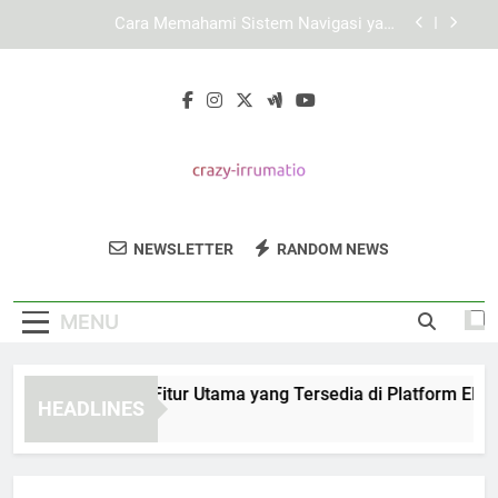
Skip
KAYA787 dan Pengembangan Antarmuka Digital
to
yang Responsif
content
Mengenal Sistem Pengelolaan Halaman yang
Diterapkan pada KAYA787
Cara Memahami Fitur Utama yang Tersedia di
Platform EDWINSLOT
Cara Memahami Sistem Navigasi yang
Diterapkan pada LEBAH4D
Crazy Irrumatio
KAYA787 dan Pengembangan Antarmuka Digital
Situs Hiburan Dewasa Dengan Konten
yang Responsif
NEWSLETTER
RANDOM NEWS
Yang Variatif. Hanya Untuk Pengguna
Mengenal Sistem Pengelolaan Halaman yang
Diterapkan pada KAYA787
Dewasa.
MENU
ara Memahami Fitur Utama yang Tersedia di Platform EDWIN
HEADLINES
Weeks Ago