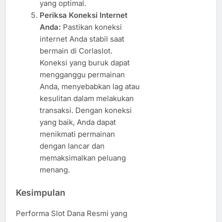
yang optimal.
Periksa Koneksi Internet
Anda:
Pastikan koneksi
internet Anda stabil saat
bermain di Corlaslot.
Koneksi yang buruk dapat
mengganggu permainan
Anda, menyebabkan lag atau
kesulitan dalam melakukan
transaksi. Dengan koneksi
yang baik, Anda dapat
menikmati permainan
dengan lancar dan
memaksimalkan peluang
menang.
Kesimpulan
Performa Slot Dana Resmi yang