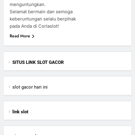
menguntungkan.
Selamat bermain dan semoga
keberuntungan selalu berpihak
pada Anda di Corlaslot!
Read More
SITUS LINK SLOT GACOR
slot gacor hari ini
link slot