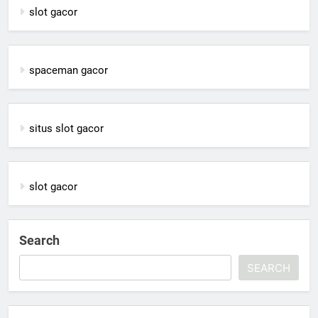
slot gacor
spaceman gacor
situs slot gacor
slot gacor
Search
SEARCH