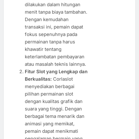
dilakukan dalam hitungan
menit tanpa biaya tambahan.
Dengan kemudahan
transaksi ini, pemain dapat
fokus sepenuhnya pada
permainan tanpa harus
khawatir tentang
keterlambatan pembayaran
atau masalah teknis lainnya.
Fitur Slot yang Lengkap dan
Berkualitas:
Corlaslot
menyediakan berbagai
pilihan permainan slot
dengan kualitas grafik dan
suara yang tinggi. Dengan
berbagai tema menarik dan
animasi yang memikat,
pemain dapat menikmati
pengalaman bermain yang