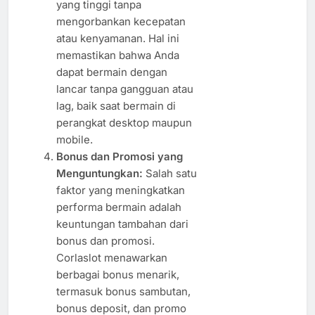
yang tinggi tanpa
mengorbankan kecepatan
atau kenyamanan. Hal ini
memastikan bahwa Anda
dapat bermain dengan
lancar tanpa gangguan atau
lag, baik saat bermain di
perangkat desktop maupun
mobile.
Bonus dan Promosi yang
Menguntungkan:
Salah satu
faktor yang meningkatkan
performa bermain adalah
keuntungan tambahan dari
bonus dan promosi.
Corlaslot menawarkan
berbagai bonus menarik,
termasuk bonus sambutan,
bonus deposit, dan promo