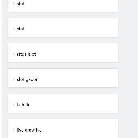
slot
slot
situs slot
slot gacor
laris4d
live draw hk