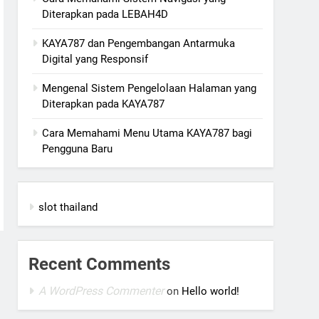
Diterapkan pada LEBAH4D
KAYA787 dan Pengembangan Antarmuka
Digital yang Responsif
Mengenal Sistem Pengelolaan Halaman yang
Diterapkan pada KAYA787
Cara Memahami Menu Utama KAYA787 bagi
Pengguna Baru
slot thailand
Recent Comments
A WordPress Commenter
on
Hello world!