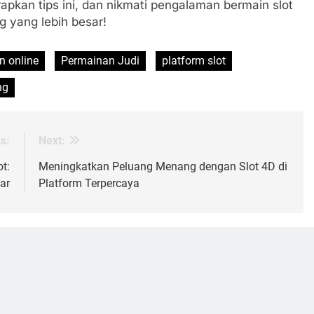
pkan tips ini, dan nikmati pengalaman bermain slot
yang lebih besar!
n online
Permainan Judi
platform slot
ng
s:
Next:
t:
Meningkatkan Peluang Menang dengan Slot 4D di
ar
Platform Terpercaya