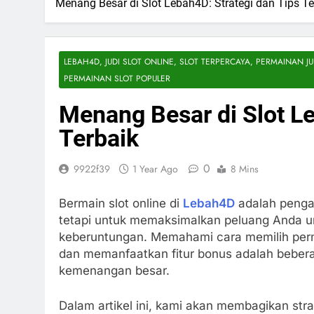
Menang Besar di Slot Lebah4D: Strategi dan Tips Te
LEBAH4D, JUDI SLOT ONLINE, SLOT TERPERCAYA, PERMAINAN JU
PERMAINAN SLOT POPULER
Menang Besar di Slot Le
Terbaik
0
9922f39
1 Year Ago
8 Mins
Bermain slot online di
Lebah4D
adalah penga
tetapi untuk memaksimalkan peluang Anda un
keberuntungan. Memahami cara memilih perm
dan memanfaatkan fitur bonus adalah beber
kemenangan besar.
Dalam artikel ini, kami akan membagikan str