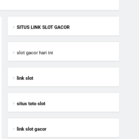
SITUS LINK SLOT GACOR
slot gacor hari ini
link slot
situs toto slot
link slot gacor