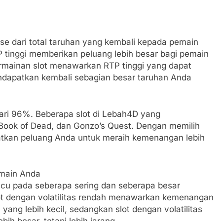
ase dari total taruhan yang kembali kepada pemain
 tinggi memberikan peluang lebih besar bagi pemain
rmainan slot menawarkan RTP tinggi yang dapat
dapatkan kembali sebagian besar taruhan Anda
 dari 96%. Beberapa slot di Lebah4D yang
Book of Dead, dan Gonzo’s Quest. Dengan memilih
katkan peluang Anda untuk meraih kemenangan lebih
rmain Anda
acu pada seberapa sering dan seberapa besar
ot dengan volatilitas rendah menawarkan kemenangan
 yang lebih kecil, sedangkan slot dengan volatilitas