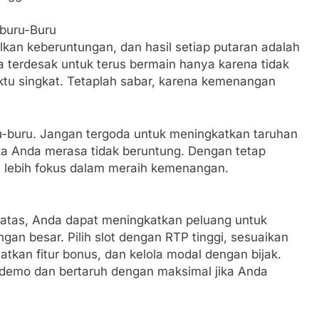
buru-Buru
kan keberuntungan, dan hasil setiap putaran adalah
 terdesak untuk terus bermain hanya karena tidak
u singkat. Tetaplah sabar, karena kemenangan
ru-buru. Jangan tergoda untuk meningkatkan taruhan
ika Anda merasa tidak beruntung. Dengan tetap
 lebih fokus dalam meraih kemenangan.
di atas, Anda dapat meningkatkan peluang untuk
n besar. Pilih slot dengan RTP tinggi, sesuaikan
tkan fitur bonus, dan kelola modal dengan bijak.
 demo dan bertaruh dengan maksimal jika Anda