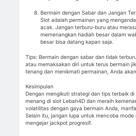
Bermain dengan Sabar dan Jangan Ter
Slot adalah permainan yang mengandal
acak. Jangan terburu-buru atau merasa
memenangkan hadiah besar dalam wakt
besar bisa datang kapan saja.
Tips: Bermain dengan sabar dan tidak terbu
atau memaksakan diri untuk terus bermain j
tenang dan menikmati permainan, Anda akan
Kesimpulan
Dengan mengikuti strategi dan tips terbaik 
menang di slot Lebah4D dan meraih kemenanga
volatilitas dengan gaya bermain Anda, manfaa
Selain itu, jangan lupa untuk mencoba mode
mengejar jackpot progresif.