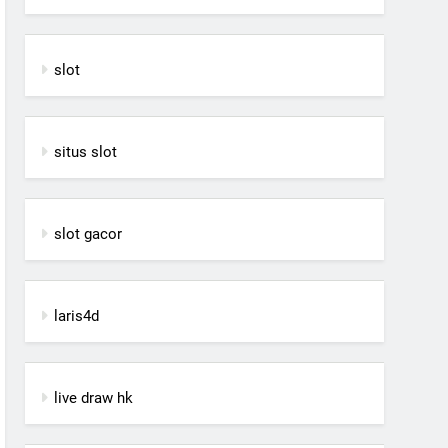
slot
situs slot
slot gacor
laris4d
live draw hk