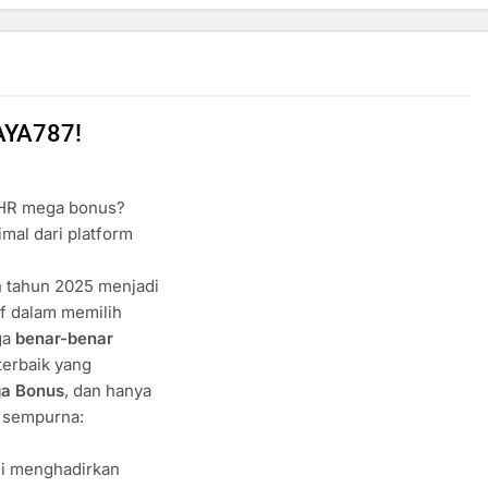
KAYA787!
 THR mega bonus?
mal dari platform
an tahun 2025 menjadi
if dalam memilih
ga
benar-benar
terbaik yang
ga Bonus
, dan hanya
 sempurna:
ini menghadirkan