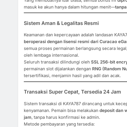
Yang membuatnya luar biasa, semua bonus ini
dipr
masuk ke akun hanya dalam hitungan menit—
tanpa
Sistem Aman & Legalitas Resmi
Keamanan dan kepercayaan adalah landasan KAYA787
beroperasi dengan lisensi resmi dari Curacao eG
semua proses permainan berlangsung secara legal, 
oleh lembaga internasional.
Seluruh transaksi dilindungi oleh
SSL 256-bit encr
permainan slot dijalankan dengan
RNG (Random Nu
tersertifikasi, menjamin hasil yang adil dan acak.
Transaksi Super Cepat, Tersedia 24 Jam
Sistem transaksi di KAYA787 dirancang untuk kece
kenyamanan. Pemain bisa melakukan
deposit dan 
jam
, tanpa harus konfirmasi ke admin.
Metode pembayaran yang tersedia: