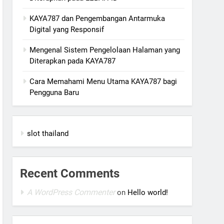
KAYA787 dan Pengembangan Antarmuka
Digital yang Responsif
Mengenal Sistem Pengelolaan Halaman yang
Diterapkan pada KAYA787
Cara Memahami Menu Utama KAYA787 bagi
Pengguna Baru
slot thailand
Recent Comments
A WordPress Commenter
on
Hello world!