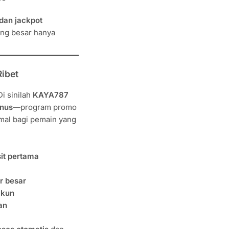
 dan jackpot
ang besar hanya
ibet
i sinilah
KAYA787
nus
—program promo
imal bagi pemain yang
it pertama
r besar
akun
an