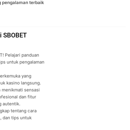
g pengalaman terbaik
di SBOBET
T! Pelajari panduan
 tips untuk pengalaman
 terkemuka yang
uk kasino langsung.
 menikmati sensasi
fesional dan fitur
 autentik.
gkap tentang cara
 dan tips untuk