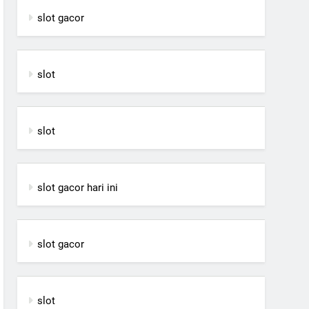
slot gacor
slot
slot
slot gacor hari ini
slot gacor
slot