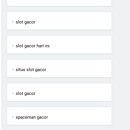
slot gacor
slot gacor hari ini
situs slot gacor
slot gacor
spaceman gacor