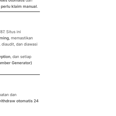
oses otomatis
dan
 perlu klaim manual
.
. Situs ini
aming
, memastikan
diaudit, dan diawasi
yption
, dan setiap
mber Generator)
patan dan
withdraw otomatis 24