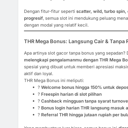
Dengan fitur-fitur seperti
scatter, wild, turbo spin,
progresif
, semua slot ini mendukung peluang men
dengan modal yang relatif kecil.
THR Mega Bonus: Langsung Cair & Tanpa R
Apa artinya slot gacor tanpa bonus yang sepadan? D
melengkapi pengalamanmu dengan THR Mega Bo
spesial yang dibuat untuk memberi apresiasi maks
aktif dan loyal.
THR Mega Bonus ini meliputi:
?
Welcome bonus hingga 150% untuk depos
?
Freespin harian di slot pilihan
?
Cashback mingguan tanpa syarat turnove
?
Bonus login harian THR langsung masuk 
?
Referral THR hingga jutaan rupiah per bul