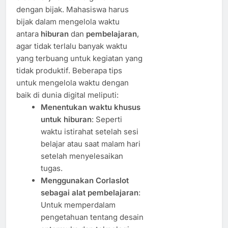
dengan bijak. Mahasiswa harus
bijak dalam mengelola waktu
antara
hiburan
dan
pembelajaran
,
agar tidak terlalu banyak waktu
yang terbuang untuk kegiatan yang
tidak produktif. Beberapa tips
untuk mengelola waktu dengan
baik di dunia digital meliputi:
Menentukan waktu khusus
untuk hiburan
: Seperti
waktu istirahat setelah sesi
belajar atau saat malam hari
setelah menyelesaikan
tugas.
Menggunakan Corlaslot
sebagai alat pembelajaran
:
Untuk memperdalam
pengetahuan tentang desain