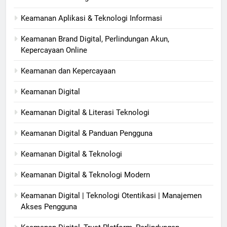
Keamanan Aplikasi & Teknologi Informasi
Keamanan Brand Digital, Perlindungan Akun,
Kepercayaan Online
Keamanan dan Kepercayaan
Keamanan Digital
Keamanan Digital & Literasi Teknologi
Keamanan Digital & Panduan Pengguna
Keamanan Digital & Teknologi
Keamanan Digital & Teknologi Modern
Keamanan Digital | Teknologi Otentikasi | Manajemen
Akses Pengguna