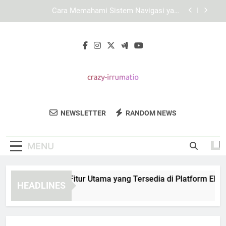
Skip
KAYA787 dan Pengembangan Antarmuka Digital
to
yang Responsif
content
Mengenal Sistem Pengelolaan Halaman yang
Diterapkan pada KAYA787
Cara Memahami Fitur Utama yang Tersedia di
Platform EDWINSLOT
Cara Memahami Sistem Navigasi yang
Diterapkan pada LEBAH4D
Crazy Irrumatio
KAYA787 dan Pengembangan Antarmuka Digital
Situs Hiburan Dewasa Dengan Konten
yang Responsif
NEWSLETTER
RANDOM NEWS
Yang Variatif. Hanya Untuk Pengguna
Mengenal Sistem Pengelolaan Halaman yang
Diterapkan pada KAYA787
Dewasa.
MENU
ara Memahami Fitur Utama yang Tersedia di Platform EDWIN
HEADLINES
Weeks Ago