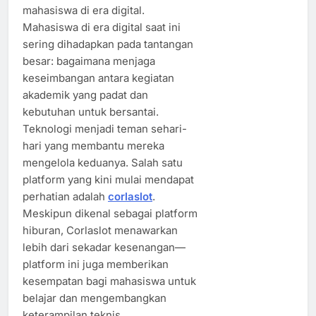
mahasiswa di era digital.
Mahasiswa di era digital saat ini
sering dihadapkan pada tantangan
besar: bagaimana menjaga
keseimbangan antara kegiatan
akademik yang padat dan
kebutuhan untuk bersantai.
Teknologi menjadi teman sehari-
hari yang membantu mereka
mengelola keduanya. Salah satu
platform yang kini mulai mendapat
perhatian adalah
corlaslot
.
Meskipun dikenal sebagai platform
hiburan, Corlaslot menawarkan
lebih dari sekadar kesenangan—
platform ini juga memberikan
kesempatan bagi mahasiswa untuk
belajar dan mengembangkan
keterampilan teknis.