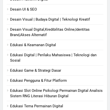
Desain UI & SEO
Desain Visual | Budaya Digital | Teknologi Kreatif
Desain Visual Digital,Kredibilitas Online,Identitas
Brand,Akses Alternatif
Edukasi & Keamanan Digital
Edukasi Digital | Perilaku Mahasiswa | Teknologi dan
Sosial
Edukasi Game & Strategi Dasar
Edukasi Pengguna & Fitur Platform
Edukasi Slot Online Psikologi Permainan Digital Analisis
Sistem RNG Literasi Hiburan Digital
Edukasi Tema Permainan Digital