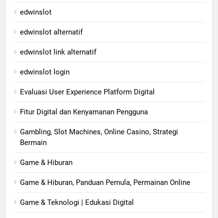
edwinslot
edwinslot alternatif
edwinslot link alternatif
edwinslot login
Evaluasi User Experience Platform Digital
Fitur Digital dan Kenyamanan Pengguna
Gambling, Slot Machines, Online Casino, Strategi
Bermain
Game & Hiburan
Game & Hiburan, Panduan Pemula, Permainan Online
Game & Teknologi | Edukasi Digital