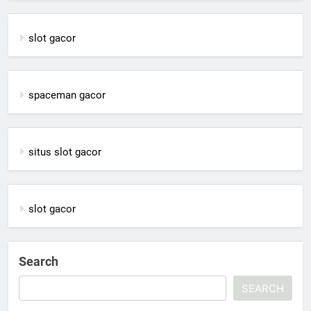
slot gacor
spaceman gacor
situs slot gacor
slot gacor
Search
SEARCH