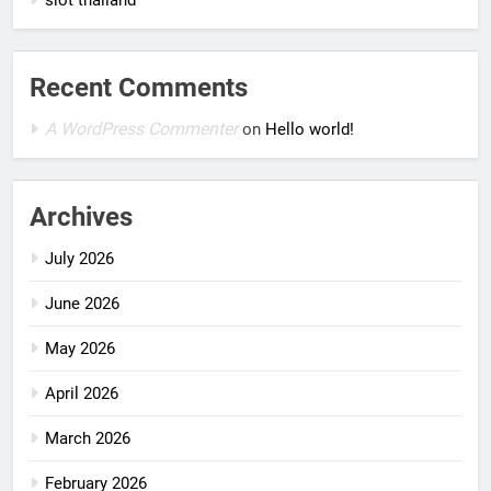
Recent Comments
A WordPress Commenter
on
Hello world!
Archives
July 2026
June 2026
May 2026
April 2026
March 2026
February 2026