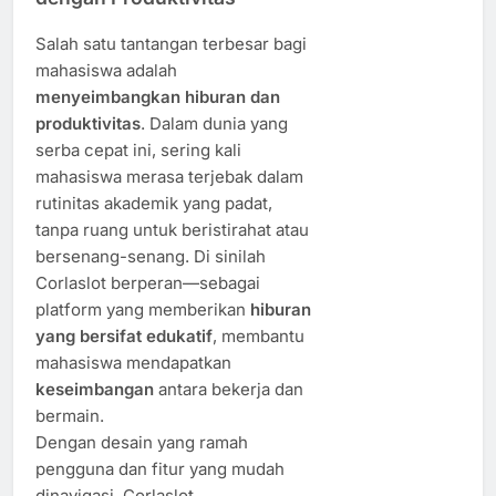
Salah satu tantangan terbesar bagi
mahasiswa adalah
menyeimbangkan hiburan dan
produktivitas
. Dalam dunia yang
serba cepat ini, sering kali
mahasiswa merasa terjebak dalam
rutinitas akademik yang padat,
tanpa ruang untuk beristirahat atau
bersenang-senang. Di sinilah
Corlaslot berperan—sebagai
platform yang memberikan
hiburan
yang bersifat edukatif
, membantu
mahasiswa mendapatkan
keseimbangan
antara bekerja dan
bermain.
Dengan desain yang ramah
pengguna dan fitur yang mudah
dinavigasi, Corlaslot