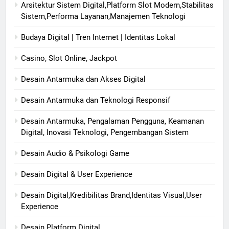
Arsitektur Sistem Digital,Platform Slot Modern,Stabilitas
Sistem,Performa Layanan,Manajemen Teknologi
Budaya Digital | Tren Internet | Identitas Lokal
Casino, Slot Online, Jackpot
Desain Antarmuka dan Akses Digital
Desain Antarmuka dan Teknologi Responsif
Desain Antarmuka, Pengalaman Pengguna, Keamanan
Digital, Inovasi Teknologi, Pengembangan Sistem
Desain Audio & Psikologi Game
Desain Digital & User Experience
Desain Digital,Kredibilitas Brand,Identitas Visual,User
Experience
Desain Platform Digital