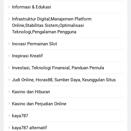
Informasi & Edukasi
Infrastruktur Digital,Manajemen Platform
Online,Stabilitas Sistem,Optimalisasi
Teknologi,Pengalaman Pengguna
Inovasi Permainan Slot
Inspirasi Kreatif
Investasi, Teknologi Finansial, Panduan Pemula
Judi Online, Horas88, Sumber Daya, Keunggulan Situs
Kasino dan Hiburan
Kasino dan Perjudian Online
kaya787
kaya787 alternatif