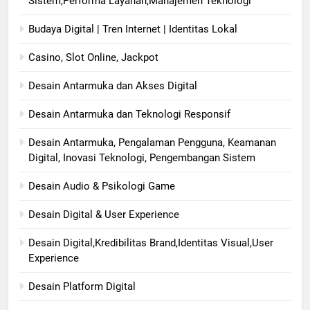
Sistem,Performa Layanan,Manajemen Teknologi
Budaya Digital | Tren Internet | Identitas Lokal
Casino, Slot Online, Jackpot
Desain Antarmuka dan Akses Digital
Desain Antarmuka dan Teknologi Responsif
Desain Antarmuka, Pengalaman Pengguna, Keamanan
Digital, Inovasi Teknologi, Pengembangan Sistem
Desain Audio & Psikologi Game
Desain Digital & User Experience
Desain Digital,Kredibilitas Brand,Identitas Visual,User
Experience
Desain Platform Digital