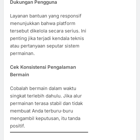
Dukungan Pengguna
Layanan bantuan yang responsif
menunjukkan bahwa platform
tersebut dikelola secara serius. Ini
penting jika terjadi kendala teknis
atau pertanyaan seputar sistem
permainan.
Cek Konsistensi Pengalaman
Bermain
Cobalah bermain dalam waktu
singkat terlebih dahulu. Jika alur
permainan terasa stabil dan tidak
membuat Anda terburu-buru
mengambil keputusan, itu tanda
positif.