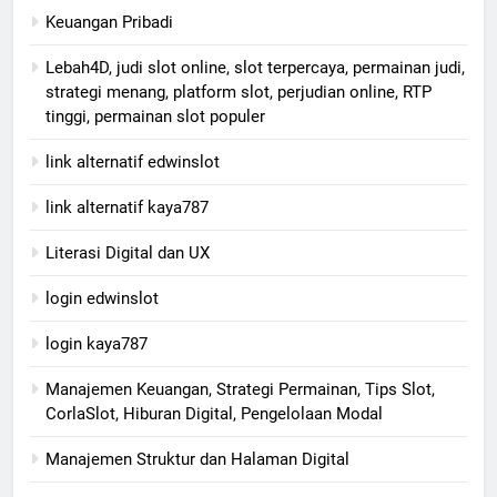
Keuangan Pribadi
Lebah4D, judi slot online, slot terpercaya, permainan judi,
strategi menang, platform slot, perjudian online, RTP
tinggi, permainan slot populer
link alternatif edwinslot
link alternatif kaya787
Literasi Digital dan UX
login edwinslot
login kaya787
Manajemen Keuangan, Strategi Permainan, Tips Slot,
CorlaSlot, Hiburan Digital, Pengelolaan Modal
Manajemen Struktur dan Halaman Digital