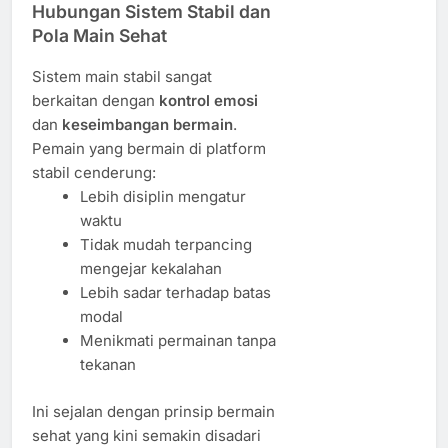
Hubungan Sistem Stabil dan
Pola Main Sehat
Sistem main stabil sangat
berkaitan dengan
kontrol emosi
dan
keseimbangan bermain
.
Pemain yang bermain di platform
stabil cenderung:
Lebih disiplin mengatur
waktu
Tidak mudah terpancing
mengejar kekalahan
Lebih sadar terhadap batas
modal
Menikmati permainan tanpa
tekanan
Ini sejalan dengan prinsip bermain
sehat yang kini semakin disadari