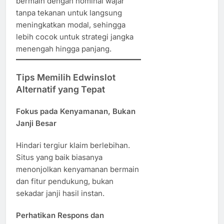
bermain dengan nominal wajar
tanpa tekanan untuk langsung
meningkatkan modal, sehingga
lebih cocok untuk strategi jangka
menengah hingga panjang.
Tips Memilih Edwinslot
Alternatif yang Tepat
Fokus pada Kenyamanan, Bukan
Janji Besar
Hindari tergiur klaim berlebihan.
Situs yang baik biasanya
menonjolkan kenyamanan bermain
dan fitur pendukung, bukan
sekadar janji hasil instan.
Perhatikan Respons dan