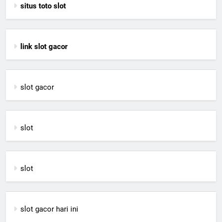
situs toto slot
link slot gacor
slot gacor
slot
slot
slot gacor hari ini