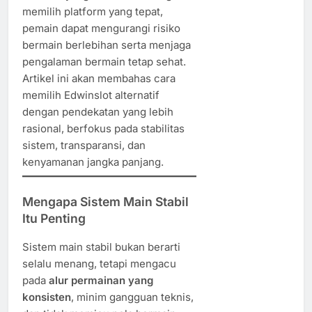
memilih platform yang tepat,
pemain dapat mengurangi risiko
bermain berlebihan serta menjaga
pengalaman bermain tetap sehat.
Artikel ini akan membahas cara
memilih Edwinslot alternatif
dengan pendekatan yang lebih
rasional, berfokus pada stabilitas
sistem, transparansi, dan
kenyamanan jangka panjang.
Mengapa Sistem Main Stabil
Itu Penting
Sistem main stabil bukan berarti
selalu menang, tetapi mengacu
pada
alur permainan yang
konsisten
, minim gangguan teknis,