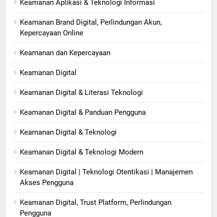
Keamanan Aplikasi & Teknologi Informasi
Keamanan Brand Digital, Perlindungan Akun,
Kepercayaan Online
Keamanan dan Kepercayaan
Keamanan Digital
Keamanan Digital & Literasi Teknologi
Keamanan Digital & Panduan Pengguna
Keamanan Digital & Teknologi
Keamanan Digital & Teknologi Modern
Keamanan Digital | Teknologi Otentikasi | Manajemen
Akses Pengguna
Keamanan Digital, Trust Platform, Perlindungan
Pengguna