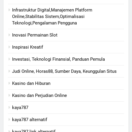
Infrastruktur Digital,Manajemen Platform
Online,Stabilitas Sistem,Optimalisasi
Teknologi,Pengalaman Pengguna
Inovasi Permainan Slot
Inspirasi Kreatif
Investasi, Teknologi Finansial, Panduan Pemula
Judi Online, Horas88, Sumber Daya, Keunggulan Situs
Kasino dan Hiburan
Kasino dan Perjudian Online
kaya787
kaya787 alternatif
kaya787 link alternatif