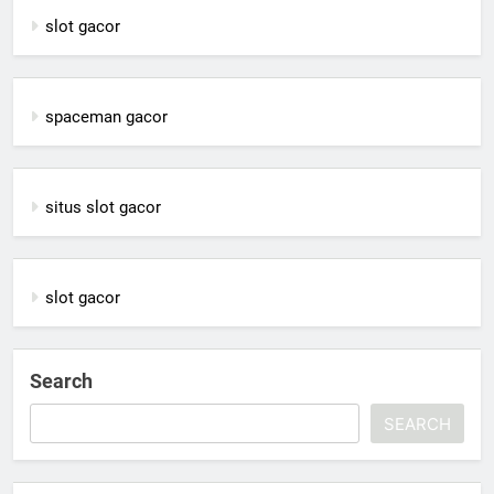
slot gacor
spaceman gacor
situs slot gacor
slot gacor
Search
SEARCH