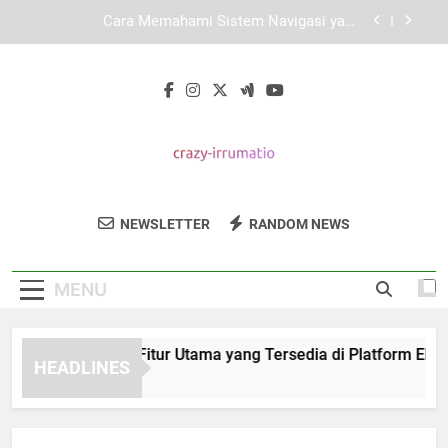
Skip
KAYA787 dan Pengembangan Antarmuka Digital
to
yang Responsif
content
Mengenal Sistem Pengelolaan Halaman yang
Diterapkan pada KAYA787
Cara Memahami Fitur Utama yang Tersedia di
Platform EDWINSLOT
Cara Memahami Sistem Navigasi yang
Diterapkan pada LEBAH4D
Crazy Irrumatio
KAYA787 dan Pengembangan Antarmuka Digital
Situs Hiburan Dewasa Dengan Konten
yang Responsif
NEWSLETTER
RANDOM NEWS
Yang Variatif. Hanya Untuk Pengguna
Mengenal Sistem Pengelolaan Halaman yang
Diterapkan pada KAYA787
Dewasa.
MENU
ara Memahami Fitur Utama yang Tersedia di Platform EDWIN
HEADLINES
Weeks Ago