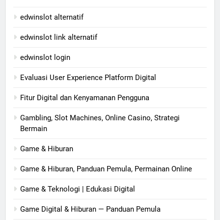
edwinslot alternatif
edwinslot link alternatif
edwinslot login
Evaluasi User Experience Platform Digital
Fitur Digital dan Kenyamanan Pengguna
Gambling, Slot Machines, Online Casino, Strategi
Bermain
Game & Hiburan
Game & Hiburan, Panduan Pemula, Permainan Online
Game & Teknologi | Edukasi Digital
Game Digital & Hiburan — Panduan Pemula