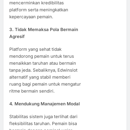
mencerminkan kredibilitas
platform serta meningkatkan
kepercayaan pemain.
3. Tidak Memaksa Pola Bermain
Agresif
Platform yang sehat tidak
mendorong pemain untuk terus
menaikkan taruhan atau bermain
tanpa jeda. Sebaliknya, Edwinslot
alternatif yang stabil memberi
ruang bagi pemain untuk mengatur
ritme bermain sendiri.
4. Mendukung Manajemen Modal
Stabilitas sistem juga terlihat dari
fleksibilitas taruhan. Pemain bisa