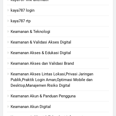
kaya787 login
kaya787 rtp
Keamanan & Teknologi
Keamanan & Validasi Akses Digital
Keamanan Akses & Edukasi Digital
Keamanan Akses dan Validasi Brand
Keamanan Akses Lintas Lokasi,Privasi Jaringan
Publik,Praktik Login Aman,Optimasi Mobile dan
Desktop,Manajemen Risiko Digital
Keamanan Akun & Panduan Pengguna
Keamanan Akun Digital