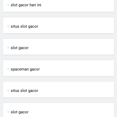
slot gacor hari ini
situs slot gacor
slot gacor
spaceman gacor
situs slot gacor
slot gacor