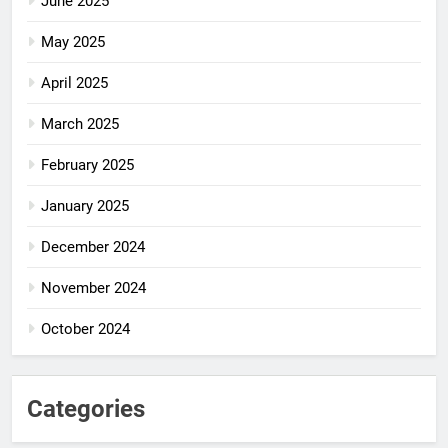
June 2025
May 2025
April 2025
March 2025
February 2025
January 2025
December 2024
November 2024
October 2024
Categories