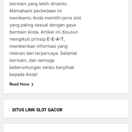
bermain yang lebih dinamis.
Memahami perbedaan ini
membantu Anda memilih jenis slot
yang paling sesuai dengan gaya
bermain Anda. Artikel ini disusun
mengikuti prinsip
E-E-A-T
,
memberikan informasi yang
relevan dan terpercaya. Selamat
bermain, dan semoga
keberuntungan selalu berpihak
kepada Anda!
Read More
SITUS LINK SLOT GACOR