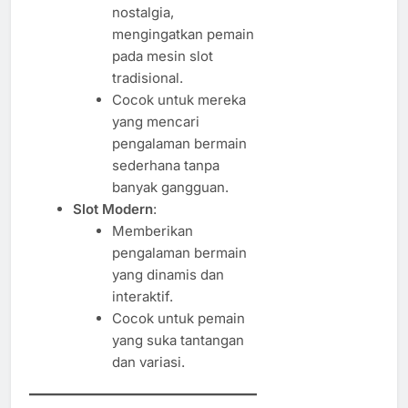
nostalgia,
mengingatkan pemain
pada mesin slot
tradisional.
Cocok untuk mereka
yang mencari
pengalaman bermain
sederhana tanpa
banyak gangguan.
Slot Modern
:
Memberikan
pengalaman bermain
yang dinamis dan
interaktif.
Cocok untuk pemain
yang suka tantangan
dan variasi.