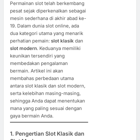
Permainan slot telah berkembang
pesat sejak diperkenalkan sebagai
mesin sederhana di akhir abad ke-
19. Dalam dunia slot online, ada
dua kategori utama yang menarik
perhatian pemain:
slot klasik
dan
slot modern
. Keduanya memiliki
keunikan tersendiri yang
membedakan pengalaman
bermain. Artikel ini akan
membahas perbedaan utama
antara slot klasik dan slot modern,
serta kelebihan masing-masing,
sehingga Anda dapat menentukan
mana yang paling sesuai dengan
gaya bermain Anda.
1. Pengertian Slot Klasik dan