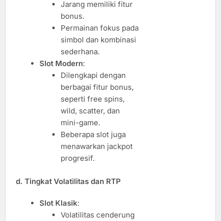
Jarang memiliki fitur
bonus.
Permainan fokus pada
simbol dan kombinasi
sederhana.
Slot Modern
:
Dilengkapi dengan
berbagai fitur bonus,
seperti free spins,
wild, scatter, dan
mini-game.
Beberapa slot juga
menawarkan jackpot
progresif.
d. Tingkat Volatilitas dan RTP
Slot Klasik
:
Volatilitas cenderung