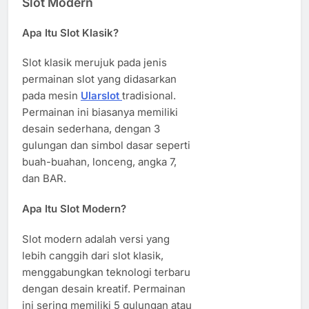
Slot Modern
Apa Itu Slot Klasik?
Slot klasik merujuk pada jenis
permainan slot yang didasarkan
pada mesin
Ularslot
tradisional.
Permainan ini biasanya memiliki
desain sederhana, dengan 3
gulungan dan simbol dasar seperti
buah-buahan, lonceng, angka 7,
dan BAR.
Apa Itu Slot Modern?
Slot modern adalah versi yang
lebih canggih dari slot klasik,
menggabungkan teknologi terbaru
dengan desain kreatif. Permainan
ini sering memiliki 5 gulungan atau