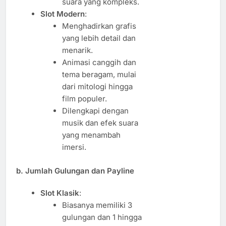
suara yang kompleks.
Slot Modern
:
Menghadirkan grafis
yang lebih detail dan
menarik.
Animasi canggih dan
tema beragam, mulai
dari mitologi hingga
film populer.
Dilengkapi dengan
musik dan efek suara
yang menambah
imersi.
b. Jumlah Gulungan dan Payline
Slot Klasik
:
Biasanya memiliki 3
gulungan dan 1 hingga