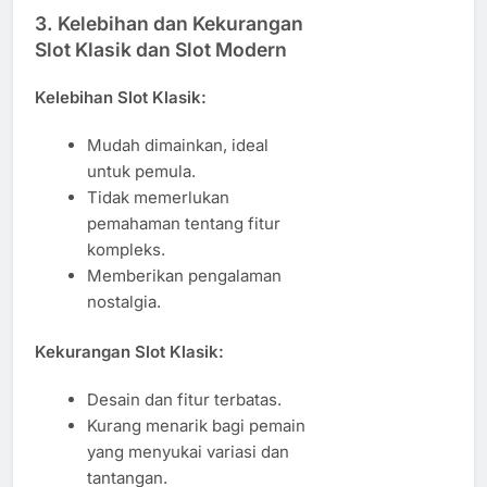
3. Kelebihan dan Kekurangan
Slot Klasik dan Slot Modern
Kelebihan Slot Klasik
:
Mudah dimainkan, ideal
untuk pemula.
Tidak memerlukan
pemahaman tentang fitur
kompleks.
Memberikan pengalaman
nostalgia.
Kekurangan Slot Klasik
:
Desain dan fitur terbatas.
Kurang menarik bagi pemain
yang menyukai variasi dan
tantangan.