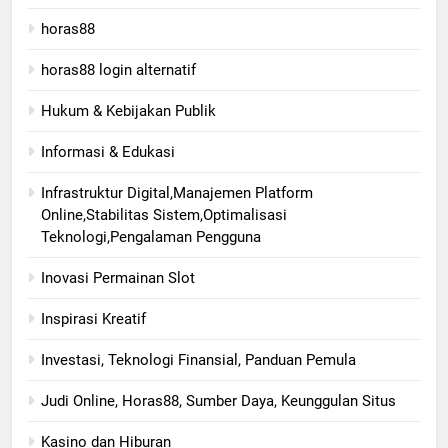
horas88
horas88 login alternatif
Hukum & Kebijakan Publik
Informasi & Edukasi
Infrastruktur Digital,Manajemen Platform
Online,Stabilitas Sistem,Optimalisasi
Teknologi,Pengalaman Pengguna
Inovasi Permainan Slot
Inspirasi Kreatif
Investasi, Teknologi Finansial, Panduan Pemula
Judi Online, Horas88, Sumber Daya, Keunggulan Situs
Kasino dan Hiburan