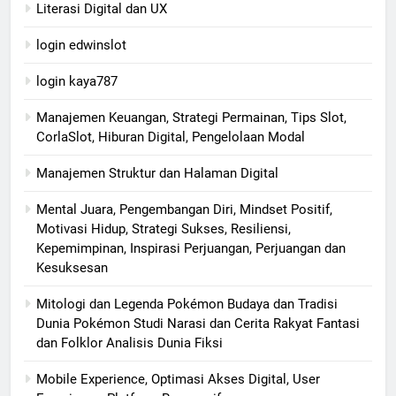
Literasi Digital dan UX
login edwinslot
login kaya787
Manajemen Keuangan, Strategi Permainan, Tips Slot,
CorlaSlot, Hiburan Digital, Pengelolaan Modal
Manajemen Struktur dan Halaman Digital
Mental Juara, Pengembangan Diri, Mindset Positif,
Motivasi Hidup, Strategi Sukses, Resiliensi,
Kepemimpinan, Inspirasi Perjuangan, Perjuangan dan
Kesuksesan
Mitologi dan Legenda Pokémon Budaya dan Tradisi
Dunia Pokémon Studi Narasi dan Cerita Rakyat Fantasi
dan Folklor Analisis Dunia Fiksi
Mobile Experience, Optimasi Akses Digital, User