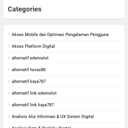
Categories
Akses Mobile dan Optimasi Pengalaman Pengguna
Akses Platform Digital
alternatif edwinslot
alternatif horas88
alternatif kaya787
alternatif link edwinslot
alternatif link kaya787
Analisis Alur Informasi & UX Sistem Digital