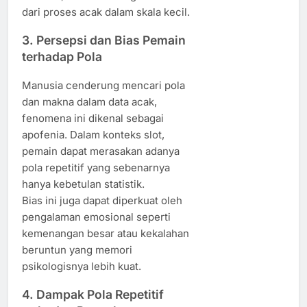
dari proses acak dalam skala kecil.
3. Persepsi dan Bias Pemain
terhadap Pola
Manusia cenderung mencari pola
dan makna dalam data acak,
fenomena ini dikenal sebagai
apofenia. Dalam konteks slot,
pemain dapat merasakan adanya
pola repetitif yang sebenarnya
hanya kebetulan statistik.
Bias ini juga dapat diperkuat oleh
pengalaman emosional seperti
kemenangan besar atau kekalahan
beruntun yang memori
psikologisnya lebih kuat.
4. Dampak Pola Repetitif