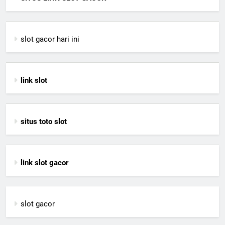
slot gacor hari ini
link slot
situs toto slot
link slot gacor
slot gacor