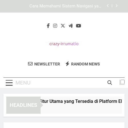
Skip
KAYA787 dan Pengembangan Antarmuka Digital
to
yang Responsif
content
Mengenal Sistem Pengelolaan Halaman yang
Diterapkan pada KAYA787
Cara Memahami Fitur Utama yang Tersedia di
Platform EDWINSLOT
Cara Memahami Sistem Navigasi yang
Diterapkan pada LEBAH4D
Crazy Irrumatio
KAYA787 dan Pengembangan Antarmuka Digital
Situs Hiburan Dewasa Dengan Konten
yang Responsif
NEWSLETTER
RANDOM NEWS
Yang Variatif. Hanya Untuk Pengguna
Mengenal Sistem Pengelolaan Halaman yang
Diterapkan pada KAYA787
Dewasa.
MENU
ra Memahami Fitur Utama yang Tersedia di Platform EDWIN
HEADLINES
Weeks Ago