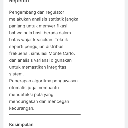
Repetitif
Pengembang dan regulator
melakukan analisis statistik jangka
panjang untuk memverifikasi
bahwa pola hasil berada dalam
batas wajar keacakan. Teknik
seperti pengujian distribusi
frekuensi, simulasi Monte Carlo,
dan analisis variansi digunakan
untuk memastikan integritas
sistem.
Penerapan algoritma pengawasan
otomatis juga membantu
mendeteksi pola yang
mencurigakan dan mencegah
kecurangan.
Kesimpulan