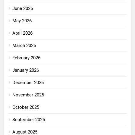
June 2026
May 2026
April 2026
March 2026
February 2026
January 2026
December 2025
November 2025
October 2025
September 2025
August 2025