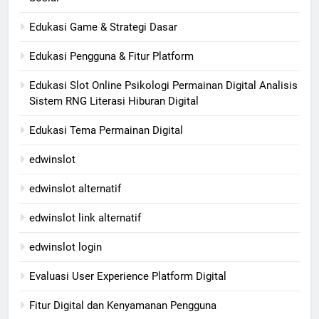
Edukasi Game & Strategi Dasar
Edukasi Pengguna & Fitur Platform
Edukasi Slot Online Psikologi Permainan Digital Analisis
Sistem RNG Literasi Hiburan Digital
Edukasi Tema Permainan Digital
edwinslot
edwinslot alternatif
edwinslot link alternatif
edwinslot login
Evaluasi User Experience Platform Digital
Fitur Digital dan Kenyamanan Pengguna