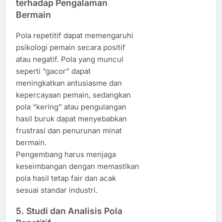
terhadap Pengalaman
Bermain
Pola repetitif dapat memengaruhi
psikologi pemain secara positif
atau negatif. Pola yang muncul
seperti “gacor” dapat
meningkatkan antusiasme dan
kepercayaan pemain, sedangkan
pola “kering” atau pengulangan
hasil buruk dapat menyebabkan
frustrasi dan penurunan minat
bermain.
Pengembang harus menjaga
keseimbangan dengan memastikan
pola hasil tetap fair dan acak
sesuai standar industri.
5. Studi dan Analisis Pola