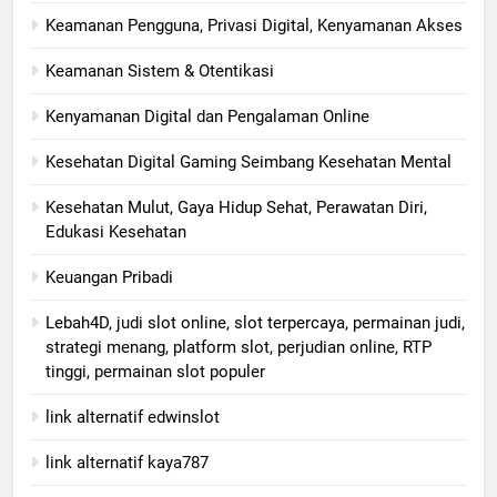
Keamanan Pengguna, Privasi Digital, Kenyamanan Akses
Keamanan Sistem & Otentikasi
Kenyamanan Digital dan Pengalaman Online
Kesehatan Digital Gaming Seimbang Kesehatan Mental
Kesehatan Mulut, Gaya Hidup Sehat, Perawatan Diri,
Edukasi Kesehatan
Keuangan Pribadi
Lebah4D, judi slot online, slot terpercaya, permainan judi,
strategi menang, platform slot, perjudian online, RTP
tinggi, permainan slot populer
link alternatif edwinslot
link alternatif kaya787