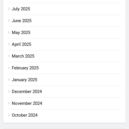
July 2025
June 2025
May 2025
April 2025
March 2025
February 2025
January 2025
December 2024
November 2024
October 2024