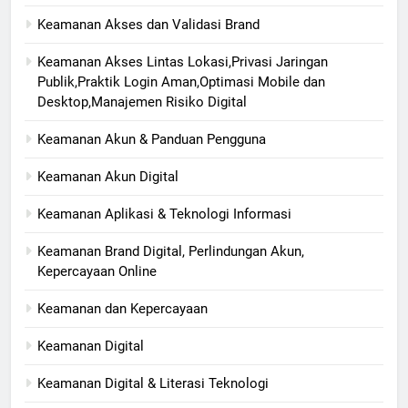
Keamanan Akses dan Validasi Brand
Keamanan Akses Lintas Lokasi,Privasi Jaringan
Publik,Praktik Login Aman,Optimasi Mobile dan
Desktop,Manajemen Risiko Digital
Keamanan Akun & Panduan Pengguna
Keamanan Akun Digital
Keamanan Aplikasi & Teknologi Informasi
Keamanan Brand Digital, Perlindungan Akun,
Kepercayaan Online
Keamanan dan Kepercayaan
Keamanan Digital
Keamanan Digital & Literasi Teknologi