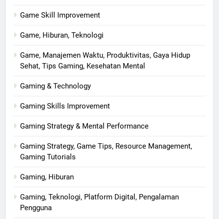
Game Skill Improvement
Game, Hiburan, Teknologi
Game, Manajemen Waktu, Produktivitas, Gaya Hidup
Sehat, Tips Gaming, Kesehatan Mental
Gaming & Technology
Gaming Skills Improvement
Gaming Strategy & Mental Performance
Gaming Strategy, Game Tips, Resource Management,
Gaming Tutorials
Gaming, Hiburan
Gaming, Teknologi, Platform Digital, Pengalaman
Pengguna