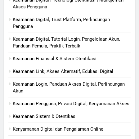
Keamanan Digital | Teknologi Otentikasi | Manajemen
Akses Pengguna
Keamanan Digital, Trust Platform, Perlindungan
Pengguna
Keamanan Digital, Tutorial Login, Pengelolaan Akun,
Panduan Pemula, Praktik Terbaik
Keamanan Finansial & Sistem Otentikasi
Keamanan Link, Akses Alternatif, Edukasi Digital
Keamanan Login, Panduan Akses Digital, Perlindungan
Akun
Keamanan Pengguna, Privasi Digital, Kenyamanan Akses
Keamanan Sistem & Otentikasi
Kenyamanan Digital dan Pengalaman Online