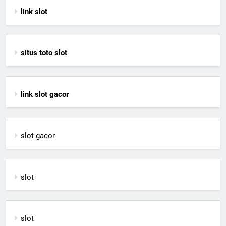
link slot
situs toto slot
link slot gacor
slot gacor
slot
slot