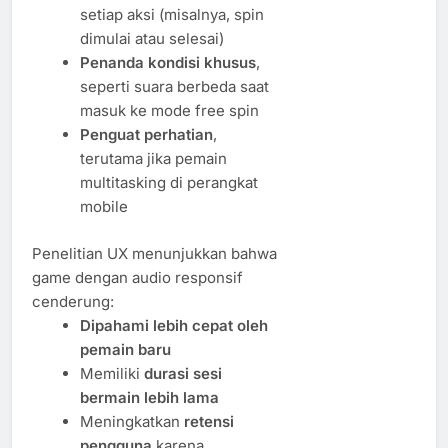
setiap aksi (misalnya, spin
dimulai atau selesai)
Penanda kondisi khusus
,
seperti suara berbeda saat
masuk ke mode free spin
Penguat perhatian
,
terutama jika pemain
multitasking di perangkat
mobile
Penelitian UX menunjukkan bahwa
game dengan audio responsif
cenderung:
Dipahami lebih cepat oleh
pemain baru
Memiliki
durasi sesi
bermain lebih lama
Meningkatkan
retensi
pengguna
karena