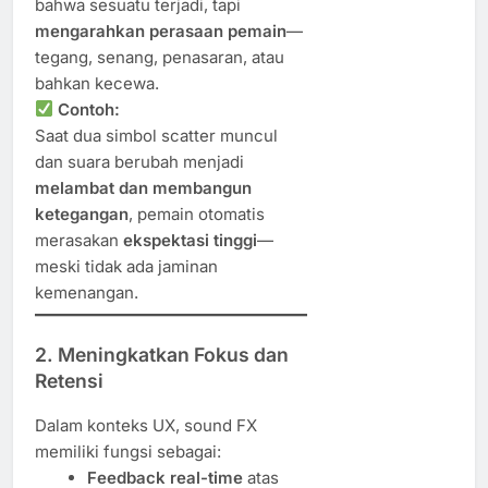
bahwa sesuatu terjadi, tapi
mengarahkan perasaan pemain
—
tegang, senang, penasaran, atau
bahkan kecewa.
Contoh:
Saat dua simbol scatter muncul
dan suara berubah menjadi
melambat dan membangun
ketegangan
, pemain otomatis
merasakan
ekspektasi tinggi
—
meski tidak ada jaminan
kemenangan.
2. Meningkatkan Fokus dan
Retensi
Dalam konteks UX, sound FX
memiliki fungsi sebagai:
Feedback real-time
atas