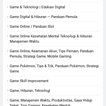
Game & Teknologi | Edukasi Digital
Game Digital & Hiburan — Panduan Pemula
Game Online / Panduan Slot
Game Online Kesehatan Mental Teknologi & Hiburan
Manajemen Waktu
Game Online, Keamanan Akun, Tips Pemain, Panduan
Pemula, Strategi Game, Mobile Gaming
Game Pokémon, Tips & Trik, Panduan Pokémon, Strategi
Game
Game Skill Improvement
Game, Hiburan, Teknologi
Game, Manajemen Waktu, Produktivitas, Gaya Hidup
Sehat, Tips Gaming, Kesehatan Mental