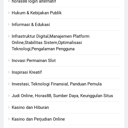
horas88 login alternatif
Hukum & Kebijakan Publik
Informasi & Edukasi
Infrastruktur Digital,Manajemen Platform
Online,Stabilitas Sistem,Optimalisasi
Teknologi,Pengalaman Pengguna
Inovasi Permainan Slot
Inspirasi Kreatif
Investasi, Teknologi Finansial, Panduan Pemula
Judi Online, Horas88, Sumber Daya, Keunggulan Situs
Kasino dan Hiburan
Kasino dan Perjudian Online