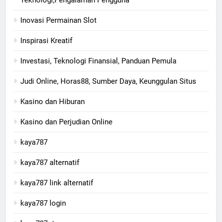
Teknologi,Pengalaman Pengguna
Inovasi Permainan Slot
Inspirasi Kreatif
Investasi, Teknologi Finansial, Panduan Pemula
Judi Online, Horas88, Sumber Daya, Keunggulan Situs
Kasino dan Hiburan
Kasino dan Perjudian Online
kaya787
kaya787 alternatif
kaya787 link alternatif
kaya787 login