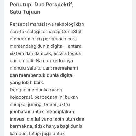
Penutup: Dua Perspektif,
Satu Tujuan
Persepsi mahasiswa teknologi dan
non-teknologi terhadap CorlaSlot
mencerminkan perbedaan cara
memandang dunia digital—antara
sistem dan dampak, antara logika
dan empati. Namun keduanya
menuju satu tujuan:
memahami
dan membentuk dunia digital
yang lebih baik
.
Dengan membuka ruang
kolaborasi, perbedaan ini bukan
menjadi jurang, tetapi justru
jembatan untuk menciptakan
inovasi digital yang lebih utuh dan
bermakna
, tidak hanya bagi dunia
kampus, tetapi juga untuk