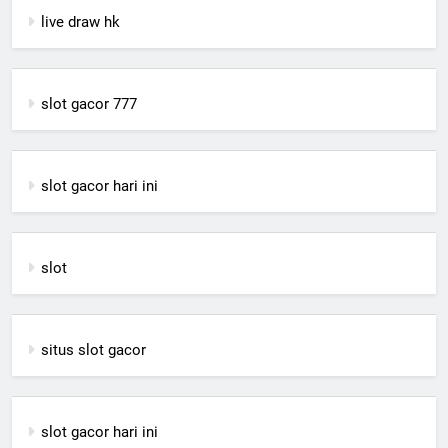
live draw hk
slot gacor 777
slot gacor hari ini
slot
situs slot gacor
slot gacor hari ini