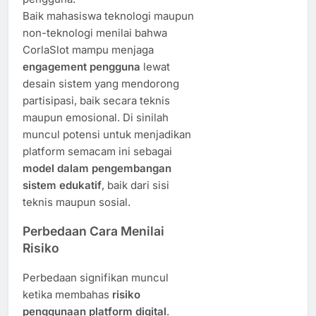
Baik mahasiswa teknologi maupun
non-teknologi menilai bahwa
CorlaSlot mampu menjaga
engagement pengguna
lewat
desain sistem yang mendorong
partisipasi, baik secara teknis
maupun emosional. Di sinilah
muncul potensi untuk menjadikan
platform semacam ini sebagai
model dalam pengembangan
sistem edukatif
, baik dari sisi
teknis maupun sosial.
Perbedaan Cara Menilai
Risiko
Perbedaan signifikan muncul
ketika membahas
risiko
penggunaan platform digital
.