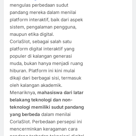
mengulas perbedaan sudut
pandang mereka dalam menilai
platform interaktif, baik dari aspek
sistem, pengalaman pengguna,
maupun etika digital.
CorlaSlot, sebagai salah satu
platform digital interaktif yang
populer di kalangan generasi
muda, bukan hanya menjadi ruang
hiburan. Platform ini kini mulai
dikaji dari berbagai sisi, termasuk
oleh kalangan akademik.
Menariknya,
mahasiswa dari latar
belakang teknologi dan non-
teknologi memiliki sudut pandang
yang berbeda
dalam menilai
CorlaSlot. Perbedaan persepsi ini
mencerminkan keragaman cara