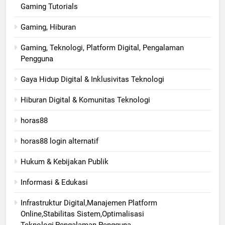
Gaming Tutorials
Gaming, Hiburan
Gaming, Teknologi, Platform Digital, Pengalaman
Pengguna
Gaya Hidup Digital & Inklusivitas Teknologi
Hiburan Digital & Komunitas Teknologi
horas88
horas88 login alternatif
Hukum & Kebijakan Publik
Informasi & Edukasi
Infrastruktur Digital,Manajemen Platform
Online,Stabilitas Sistem,Optimalisasi