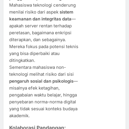
Mahasiswa teknologi cenderung
menilai risiko dari aspek
sistem
keamanan dan integritas data
—
apakah server rentan terhadap
peretasan, bagaimana enkripsi
diterapkan, dan sebagainya.
Mereka fokus pada potensi teknis
yang bisa diperbaiki atau
ditingkatkan.
Sementara mahasiswa non-
teknologi melihat risiko dari sisi
pengaruh sosial dan psikologis
—
misalnya efek ketagihan,
pengabaian waktu belajar, hingga
penyebaran norma-norma digital
yang tidak sesuai konteks budaya
akademik.
Kolaborasi Pandangan: