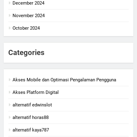
December 2024
November 2024
October 2024
Categories
Akses Mobile dan Optimasi Pengalaman Pengguna
Akses Platform Digital
alternatif edwinslot
alternatif horas88
alternatif kaya787