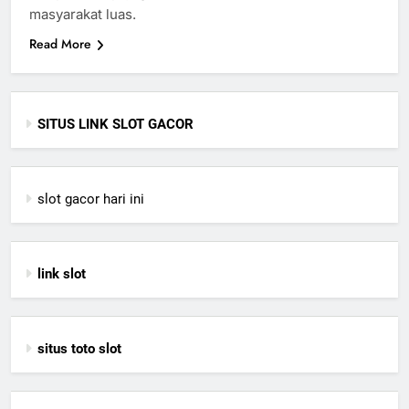
masyarakat luas.
Read More
SITUS LINK SLOT GACOR
slot gacor hari ini
link slot
situs toto slot