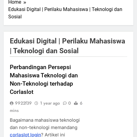
Home
Edukasi Digital | Perilaku Mahasiswa | Teknologi dan
Sosial
Edukasi Digital | Perilaku Mahasiswa
| Teknologi dan Sosial
Perbandingan Persepsi
Mahasiswa Teknologi dan
Non-Teknologi terhadap
Corlaslot
9922f39
1 year ago
0
6
mins
Bagaimana mahasiswa teknologi
dan non-teknologi memandang
corlaslot login
? Artikel ini