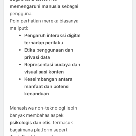
memengaruhi manusia
sebagai
pengguna.
Poin perhatian mereka biasanya
meliputi:
Pengaruh interaksi digital
terhadap perilaku
Etika penggunaan dan
privasi data
Representasi budaya dan
visualisasi konten
Keseimbangan antara
manfaat dan potensi
kecanduan
Mahasiswa non-teknologi lebih
banyak membahas aspek
psikologis dan etis
, termasuk
bagaimana platform seperti