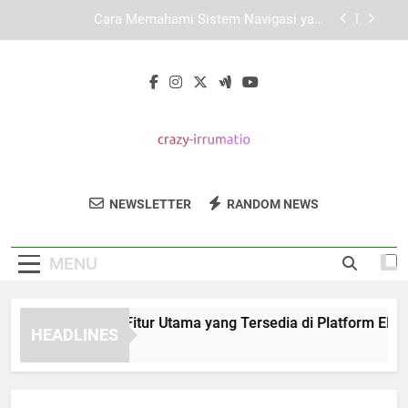
Skip
KAYA787 dan Pengembangan Antarmuka Digital
to
yang Responsif
content
Mengenal Sistem Pengelolaan Halaman yang
Diterapkan pada KAYA787
Cara Memahami Fitur Utama yang Tersedia di
Platform EDWINSLOT
Cara Memahami Sistem Navigasi yang
Diterapkan pada LEBAH4D
Crazy Irrumatio
KAYA787 dan Pengembangan Antarmuka Digital
Situs Hiburan Dewasa Dengan Konten
yang Responsif
NEWSLETTER
RANDOM NEWS
Yang Variatif. Hanya Untuk Pengguna
Mengenal Sistem Pengelolaan Halaman yang
Diterapkan pada KAYA787
Dewasa.
MENU
ara Memahami Fitur Utama yang Tersedia di Platform EDWIN
HEADLINES
Weeks Ago