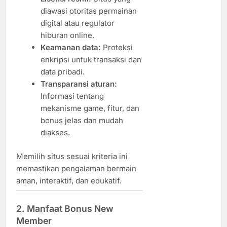
diawasi otoritas permainan
digital atau regulator
hiburan online.
Keamanan data:
Proteksi
enkripsi untuk transaksi dan
data pribadi.
Transparansi aturan:
Informasi tentang
mekanisme game, fitur, dan
bonus jelas dan mudah
diakses.
Memilih situs sesuai kriteria ini
memastikan pengalaman bermain
aman, interaktif, dan edukatif.
2. Manfaat Bonus New
Member