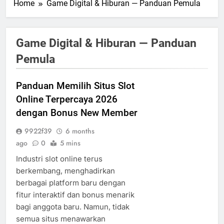
Home
Game Digital & Hiburan — Panduan Pemula
Game Digital & Hiburan — Panduan
Pemula
Panduan Memilih Situs Slot
Online Terpercaya 2026
dengan Bonus New Member
9922f39
6 months
ago
0
5 mins
Industri slot online terus
berkembang, menghadirkan
berbagai platform baru dengan
fitur interaktif dan bonus menarik
bagi anggota baru. Namun, tidak
semua situs menawarkan