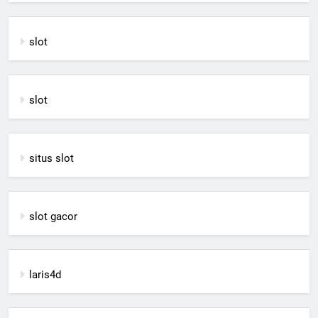
slot
slot
situs slot
slot gacor
laris4d