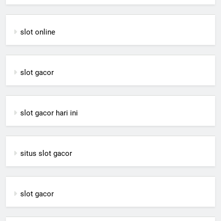
slot online
slot gacor
slot gacor hari ini
situs slot gacor
slot gacor