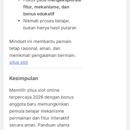
fitur, mekanisme, dan
bonus edukatif
Nikmati proses belajar,
bukan hanya hasil putaran
Mindset ini membantu pemain
tetap rasional, aman, dan
menikmati pengalaman bermain.
situs slot
Kesimpulan
Memilih situs slot online
terpercaya 2026 dengan bonus
anggota baru memungkinkan
pemula belajar mekanisme
permainan dan fitur interaktif
secara aman. Panduan utama