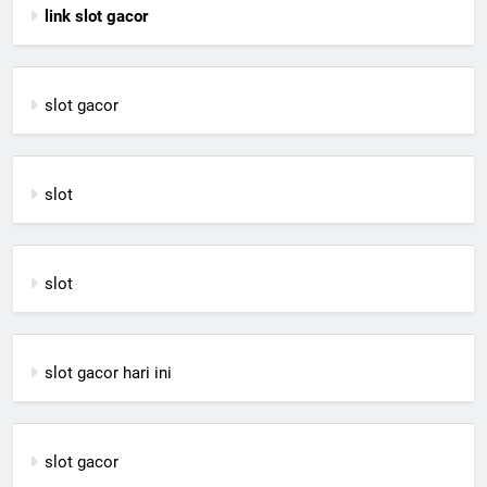
link slot gacor
slot gacor
slot
slot
slot gacor hari ini
slot gacor