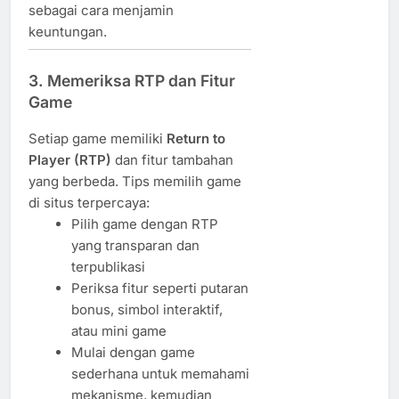
sebagai cara menjamin
keuntungan.
3. Memeriksa RTP dan Fitur
Game
Setiap game memiliki
Return to
Player (RTP)
dan fitur tambahan
yang berbeda. Tips memilih game
di situs terpercaya:
Pilih game dengan RTP
yang transparan dan
terpublikasi
Periksa fitur seperti putaran
bonus, simbol interaktif,
atau mini game
Mulai dengan game
sederhana untuk memahami
mekanisme, kemudian