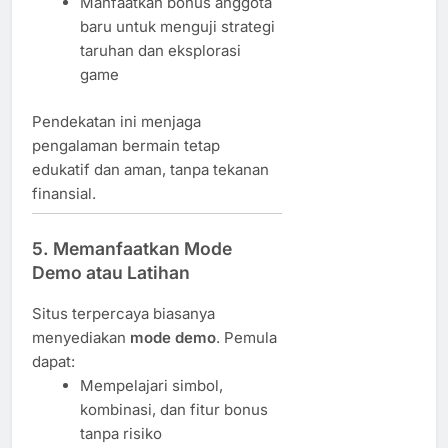
Manfaatkan bonus anggota
baru untuk menguji strategi
taruhan dan eksplorasi
game
Pendekatan ini menjaga
pengalaman bermain tetap
edukatif dan aman, tanpa tekanan
finansial.
5. Memanfaatkan Mode
Demo atau Latihan
Situs terpercaya biasanya
menyediakan
mode demo
. Pemula
dapat:
Mempelajari simbol,
kombinasi, dan fitur bonus
tanpa risiko