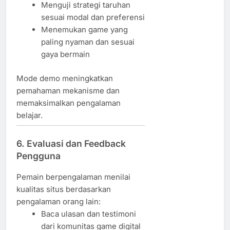
Menguji strategi taruhan
sesuai modal dan preferensi
Menemukan game yang
paling nyaman dan sesuai
gaya bermain
Mode demo meningkatkan
pemahaman mekanisme dan
memaksimalkan pengalaman
belajar.
6. Evaluasi dan Feedback
Pengguna
Pemain berpengalaman menilai
kualitas situs berdasarkan
pengalaman orang lain:
Baca ulasan dan testimoni
dari komunitas game digital