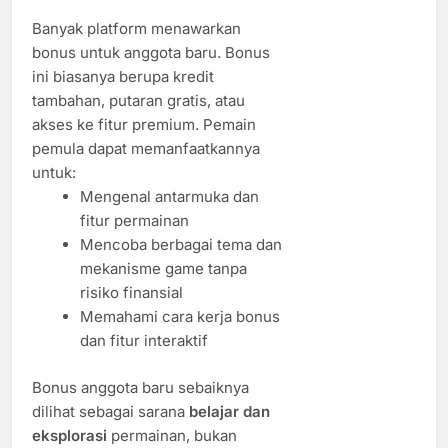
Banyak platform menawarkan
bonus untuk anggota baru. Bonus
ini biasanya berupa kredit
tambahan, putaran gratis, atau
akses ke fitur premium. Pemain
pemula dapat memanfaatkannya
untuk:
Mengenal antarmuka dan
fitur permainan
Mencoba berbagai tema dan
mekanisme game tanpa
risiko finansial
Memahami cara kerja bonus
dan fitur interaktif
Bonus anggota baru sebaiknya
dilihat sebagai sarana
belajar dan
eksplorasi
permainan, bukan