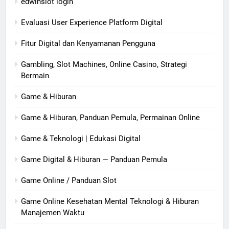
edwinslot login
Evaluasi User Experience Platform Digital
Fitur Digital dan Kenyamanan Pengguna
Gambling, Slot Machines, Online Casino, Strategi
Bermain
Game & Hiburan
Game & Hiburan, Panduan Pemula, Permainan Online
Game & Teknologi | Edukasi Digital
Game Digital & Hiburan — Panduan Pemula
Game Online / Panduan Slot
Game Online Kesehatan Mental Teknologi & Hiburan
Manajemen Waktu