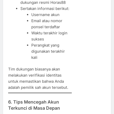
dukungan resmi Horas88
Sertakan informasi berikut:
Username akun
Email atau nomor
ponsel terdaftar
Waktu terakhir login
sukses
Perangkat yang
digunakan terakhir
kali
Tim dukungan biasanya akan
melakukan verifikasi identitas
untuk memastikan bahwa Anda
adalah pemilik sah akun tersebut.
6. Tips Mencegah Akun
Terkunci di Masa Depan