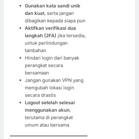
Gunakan kata sandi unik
dan kuat
, serta jangan
dibagikan kepada siapa pun
Aktifkan verifikasi dua
langkah (2FA)
jika tersedia,
untuk perlindungan
tambahan
Hindari login dari banyak
perangkat secara
bersamaan
Jangan gunakan VPN yang
mengubah lokasi login
secara drastis
Logout setelah selesai
menggunakan akun
,
terutama di perangkat
umum atau bersama