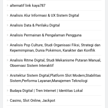
alternatif link kaya787
Analisis Alur Informasi & UX Sistem Digital
Analisis Data & Perilaku Digital
Analisis Permainan & Pengalaman Pengguna
Analisis Pop Culture, Studi Organisasi Fiksi, Strategi dan
Kepemimpinan, Dunia Pokémon, Karakter dan Konflik
Analisis Ritme Digital, Studi Mekanisme Putaran Manual,
Observasi Sistem Interaktif
Arsitektur Sistem Digital,Platform Slot Modern,Stabilitas
Sistem,Performa Layanan,Manajemen Teknologi
Budaya Digital | Tren Internet | Identitas Lokal
Casino, Slot Online, Jackpot