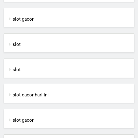
slot gacor
slot
slot
slot gacor hari ini
slot gacor