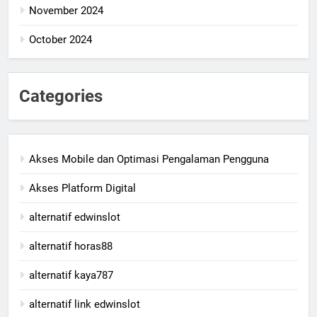
November 2024
October 2024
Categories
Akses Mobile dan Optimasi Pengalaman Pengguna
Akses Platform Digital
alternatif edwinslot
alternatif horas88
alternatif kaya787
alternatif link edwinslot