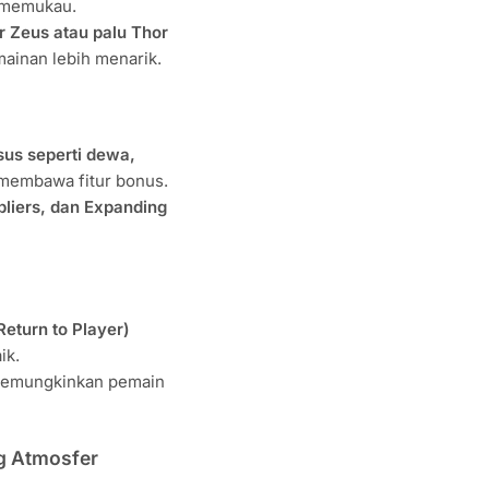
 memukau.
ir Zeus atau palu Thor
ainan lebih menarik.
sus seperti dewa,
membawa fitur bonus.
ipliers, dan Expanding
eturn to Player)
ik.
i memungkinkan pemain
g Atmosfer