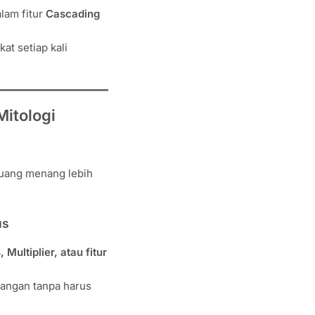
lam fitur
Cascading
at setiap kali
Mitologi
uang menang lebih
us
 Multiplier, atau fitur
nangan tanpa harus