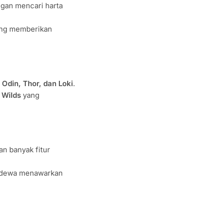
ngan mencari harta
ng memberikan
r
Odin, Thor, dan Loki
.
 Wilds
yang
n banyak fitur
p dewa menawarkan