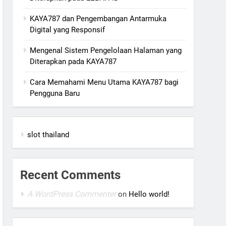
KAYA787 dan Pengembangan Antarmuka
Digital yang Responsif
Mengenal Sistem Pengelolaan Halaman yang
Diterapkan pada KAYA787
Cara Memahami Menu Utama KAYA787 bagi
Pengguna Baru
slot thailand
Recent Comments
A WordPress Commenter
on
Hello world!