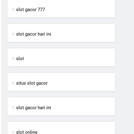
slot gacor 777
slot gacor hari ini
slot
situs slot gacor
slot gacor hari ini
slot online