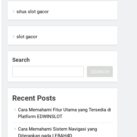
situs slot gacor
slot gacor
Search
SEARCH
Recent Posts
Cara Memahami Fitur Utama yang Tersedia di
Platform EDWINSLOT
Cara Memahami Sistem Navigasi yang
Diterapkan pada LEBAH4D