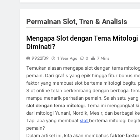
Permainan Slot, Tren & Analisis
Mengapa Slot dengan Tema Mitologi
Diminati?
9922f39
1 Year Ago
0
7 Mins
Temukan alasan mengapa slot dengan tema mitologi
pemain. Dari grafis yang epik hingga fitur bonus men
faktor yang membuat slot bertema mitologi begitu 
Slot online telah berkembang dengan berbagai tem
mampu menarik perhatian pemain. Salah satu yang 
slot dengan tema mitologi
. Tema ini mengangkat ki
dari mitologi Yunani, Nordik, Mesir, dan berbagai k
Tapi apa yang membuat
slot
bertema mitologi begit
pemain?
Dalam artikel ini, kita akan membahas
faktor-fakto