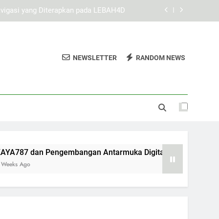
igasi yang Diterapkan pada LEBAH4D
an Antarmuka Digital yang Responsif
alaman yang Diterapkan pada KAYA787
NEWSLETTER
RANDOM NEWS
yang Tersedia di Platform EDWINSLOT
una Dewasa.
igasi yang Diterapkan pada LEBAH4D
an Antarmuka Digital yang Responsif
alaman yang Diterapkan pada KAYA787
 Pengembangan Antarmuka Digital yang Responsif
Men
4 We