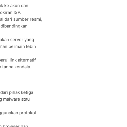
k ke akun dan
kiran ISP.
al dari sumber resmi,
h dibandingkan
akan server yang
man bermain lebih
ui link alternatif
 tanpa kendala.
 dari pihak ketiga
ng malware atau
nggunakan protokol
 browser dan