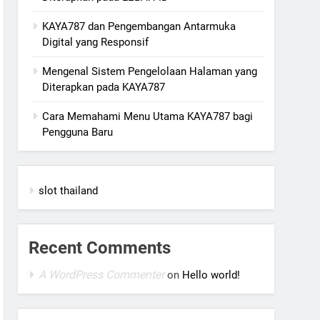
KAYA787 dan Pengembangan Antarmuka
Digital yang Responsif
Mengenal Sistem Pengelolaan Halaman yang
Diterapkan pada KAYA787
Cara Memahami Menu Utama KAYA787 bagi
Pengguna Baru
slot thailand
Recent Comments
A WordPress Commenter
on
Hello world!