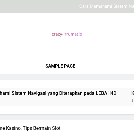
Cara Memahami Sistem Nav
KAYA787 dan Pengembang
Mengenal Sistem Pengelolaan H
Cara Memahami Fitur Utama 
zy Irrumatio
uran Dewasa Dengan Konten Yang Variatif. Hanya Untuk Pengg
Cara Memahami Sistem Nav
SAMPLE PAGE
KAYA787 dan Pengembang
Mengenal Sistem Pengelolaan H
 Navigasi yang Diterapkan pada LEBAH4D
KAYA787 dan
3 Weeks Ago
Game Kasino, Tips Bermain Slot