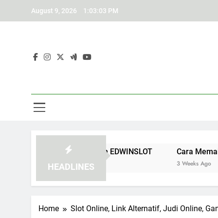
Skip
August 9, 2026
1:03:04 PM
to
content
Cra
Situs Hib
ersedia di Platform EDWINSLOT
Cara Memahami Sistem
3 Weeks Ago
HEADLINES
Home
Slot Online, Link Alternatif, Judi Online, 