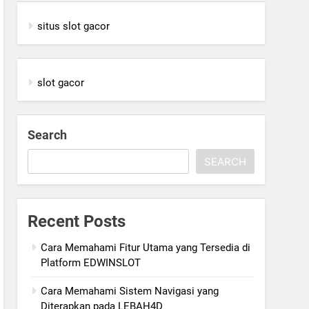
situs slot gacor
slot gacor
Search
SEARCH
Recent Posts
Cara Memahami Fitur Utama yang Tersedia di
Platform EDWINSLOT
Cara Memahami Sistem Navigasi yang
Diterapkan pada LEBAH4D