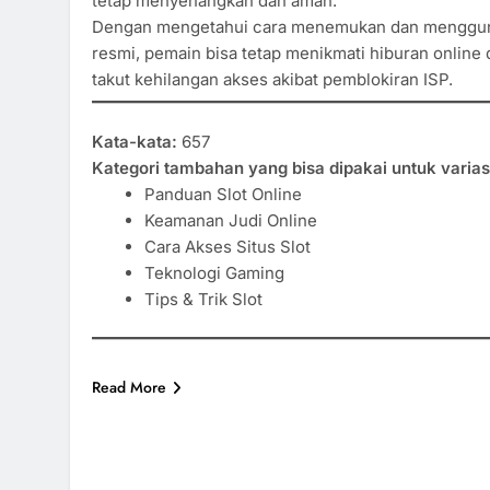
tetap menyenangkan dan aman.
Dengan mengetahui cara menemukan dan menggunak
resmi, pemain bisa tetap menikmati hiburan online
takut kehilangan akses akibat pemblokiran ISP.
Kata-kata:
657
Kategori tambahan yang bisa dipakai untuk varias
Panduan Slot Online
Keamanan Judi Online
Cara Akses Situs Slot
Teknologi Gaming
Tips & Trik Slot
Read More