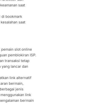
 keamanan saat
i di bookmark
 kesalahan saat
k pemain slot online
guan pemblokiran ISP.
an transaksi tetap
 yang lancar dan
an link alternatif
caran bermain,
berbagai jenis
uk menggunakan link
 pengalaman bermain