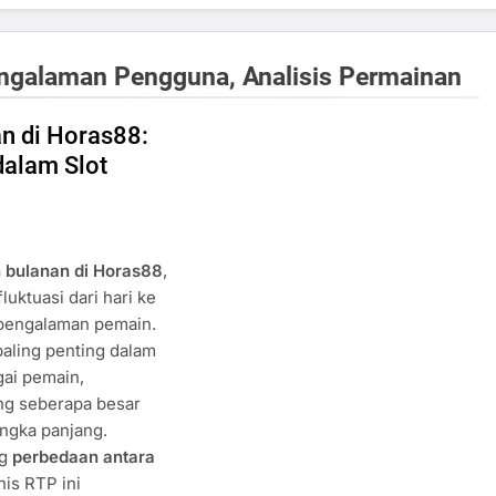
Pengalaman Pengguna, Analisis Permainan
n di Horas88:
alam Slot
 bulanan di Horas88
,
luktuasi dari hari ke
 pengalaman pemain.
paling penting dalam
gai pemain,
g seberapa besar
ngka panjang.
ng
perbedaan antara
nis RTP ini