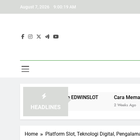
Skip
August 7, 2026
9:00:20 AM
to
content
Cra
Situs Hib
ersedia di Platform EDWINSLOT
Cara Memahami Sistem 
2 Weeks Ago
HEADLINES
Home
Platform Slot, Teknologi Digital, Pengala