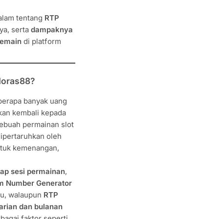
dalam tentang
RTP
ya, serta
dampaknya
pemain
di platform
 Horas88?
 berapa banyak uang
kan kembali kepada
ebuah permainan slot
dipertaruhkan oleh
ntuk kemenangan,
iap sesi permainan
,
 Number Generator
tu, walaupun
RTP
arian dan bulanan
bagai faktor seperti