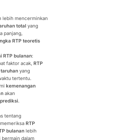
 lebih mencerminkan
aruhan total
yang
a panjang,
ngka RTP teoretis
i RTP bulanan
:
bat faktor acak,
RTP
 taruhan
yang
aktu tertentu.
ami
kemenangan
an
akan
rprediksi
.
as tentang
a memeriksa
RTP
TP bulanan
lebih
i bermain dalam