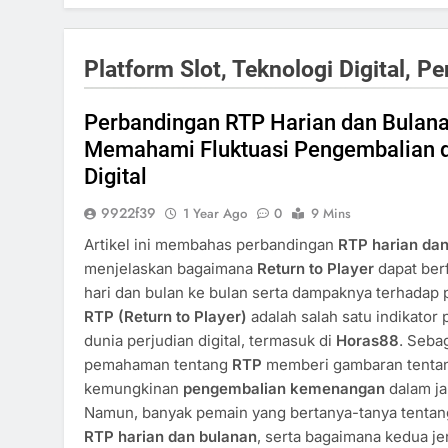
Platform Slot, Teknologi Digital, 
Perbandingan RTP Harian dan Bulana
Memahami Fluktuasi Pengembalian d
Digital
9922f39
1 Year Ago
0
9 Mins
Artikel ini membahas perbandingan
RTP harian dan
menjelaskan bagaimana
Return to Player
dapat berf
hari dan bulan ke bulan serta dampaknya terhadap
RTP (Return to Player)
adalah salah satu indikator 
dunia perjudian digital, termasuk di
Horas88
. Seba
pemahaman tentang
RTP
memberi gambaran tentan
kemungkinan
pengembalian kemenangan
dalam ja
Namun, banyak pemain yang bertanya-tanya tenta
RTP harian dan bulanan
, serta bagaimana kedua je