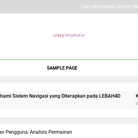
Cara Memahami Sistem Nav
KAYA787 dan Pengembang
Mengenal Sistem Pengelolaan H
Cara Memahami Fitur Utama 
zy Irrumatio
uran Dewasa Dengan Konten Yang Variatif. Hanya Untuk Pengg
Cara Memahami Sistem Nav
SAMPLE PAGE
KAYA787 dan Pengembang
Mengenal Sistem Pengelolaan H
Navigasi yang Diterapkan pada LEBAH4D
KAYA787 dan
2 Weeks Ago
man Pengguna, Analisis Permainan