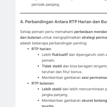
periode panjang.
4.
Perbandingan Antara RTP Harian dan Bu
Setiap pemain perlu memahami
perbedaan menda
dan bulanan
untuk mengoptimalkan
strategi perm
adalah beberapa perbandingan penting:
RTP harian
:
Lebih
fluktuatif
dan dipengaruhi oleh ak
pemain.
Tidak stabil
dan bisa beragam tergant
taruhan dan fitur bonus.
Memberikan gambaran
sesi permaina
RTP bulanan
:
Lebih stabil
dan lebih mencerminkan 
jangka panjang.
Memberikan gambaran
akurat tentan
teoritis
.