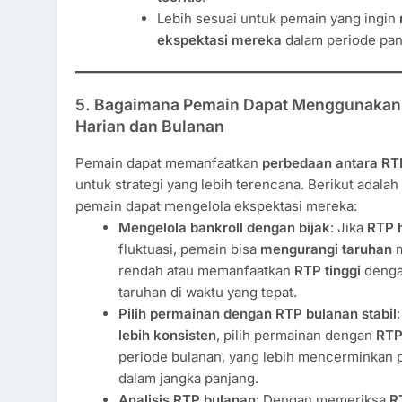
Lebih sesuai untuk pemain yang ingin
ekspektasi mereka
dalam periode pan
5.
Bagaimana Pemain Dapat Menggunakan 
Harian dan Bulanan
Pemain dapat memanfaatkan
perbedaan antara RT
untuk strategi yang lebih terencana. Berikut adala
pemain dapat mengelola ekspektasi mereka:
Mengelola bankroll dengan bijak
: Jika
RTP 
fluktuasi, pemain bisa
mengurangi taruhan
m
rendah atau memanfaatkan
RTP tinggi
denga
taruhan di waktu yang tepat.
Pilih permainan dengan RTP bulanan stabil
lebih konsisten
, pilih permainan dengan
RTP 
periode bulanan, yang lebih mencerminkan 
dalam jangka panjang.
Analisis RTP bulanan
: Dengan memeriksa
R