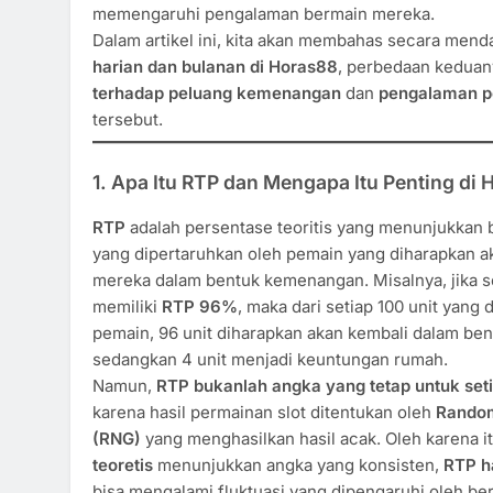
memengaruhi pengalaman bermain mereka.
Dalam artikel ini, kita akan membahas secara men
harian dan bulanan di Horas88
, perbedaan keduan
terhadap peluang kemenangan
dan
pengalaman 
tersebut.
1.
Apa Itu RTP dan Mengapa Itu Penting di
RTP
adalah persentase teoritis yang menunjukkan
yang dipertaruhkan oleh pemain yang diharapkan a
mereka dalam bentuk kemenangan. Misalnya, jika s
memiliki
RTP 96%
, maka dari setiap 100 unit yang 
pemain, 96 unit diharapkan akan kembali dalam be
sedangkan 4 unit menjadi keuntungan rumah.
Namun,
RTP bukanlah angka yang tetap untuk set
karena hasil permainan slot ditentukan oleh
Random
(RNG)
yang menghasilkan hasil acak. Oleh karena i
teoretis
menunjukkan angka yang konsisten,
RTP h
bisa mengalami fluktuasi yang dipengaruhi oleh ber