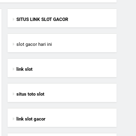
SITUS LINK SLOT GACOR
slot gacor hari ini
link slot
situs toto slot
link slot gacor