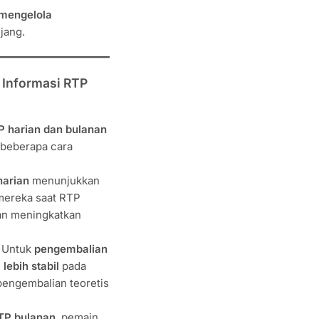
mengelola
jang.
Informasi RTP
P harian dan bulanan
h beberapa cara
harian
menunjukkan
ereka saat RTP
n meningkatkan
: Untuk
pengembalian
lebih stabil
pada
pengembalian teoretis
TP bulanan
, pemain