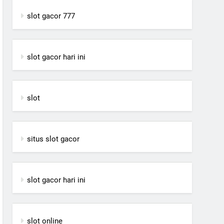
slot gacor 777
slot gacor hari ini
slot
situs slot gacor
slot gacor hari ini
slot online