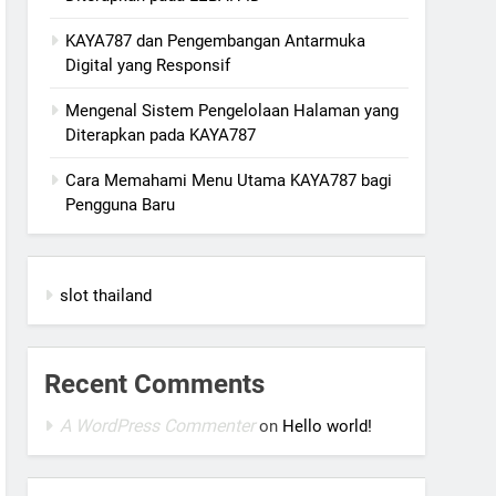
KAYA787 dan Pengembangan Antarmuka
Digital yang Responsif
Mengenal Sistem Pengelolaan Halaman yang
Diterapkan pada KAYA787
Cara Memahami Menu Utama KAYA787 bagi
Pengguna Baru
slot thailand
Recent Comments
A WordPress Commenter
on
Hello world!