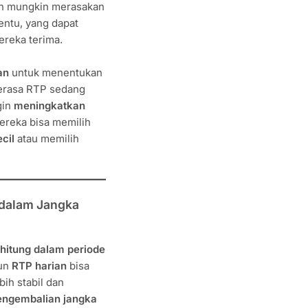
ain mungkin merasakan
entu, yang dapat
reka terima.
an
untuk menentukan
erasa RTP sedang
gin
meningkatkan
ereka bisa memilih
cil
atau memilih
 dalam Jangka
hitung dalam periode
pun
RTP harian
bisa
bih stabil dan
engembalian jangka