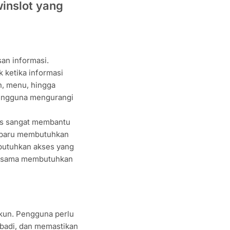
inslot yang
san informasi.
 ketika informasi
n, menu, hingga
pengguna mengurangi
las sangat membantu
 baru membutuhkan
butuhkan akses yang
a-sama membutuhkan
akun. Pengguna perlu
ibadi, dan memastikan