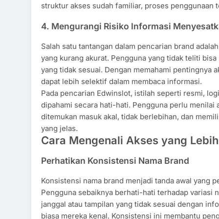
struktur akses sudah familiar, proses penggunaan te
4. Mengurangi Risiko Informasi Menyesat
Salah satu tantangan dalam pencarian brand adala
yang kurang akurat. Pengguna yang tidak teliti bisa
yang tidak sesuai. Dengan memahami pentingnya a
dapat lebih selektif dalam membaca informasi.
Pada pencarian Edwinslot, istilah seperti resmi, logi
dipahami secara hati-hati. Pengguna perlu menilai
ditemukan masuk akal, tidak berlebihan, dan memili
yang jelas.
Cara Mengenali Akses yang Lebih
Perhatikan Konsistensi Nama Brand
Konsistensi nama brand menjadi tanda awal yang pe
Pengguna sebaiknya berhati-hati terhadap variasi n
janggal atau tampilan yang tidak sesuai dengan inf
biasa mereka kenal. Konsistensi ini membantu p