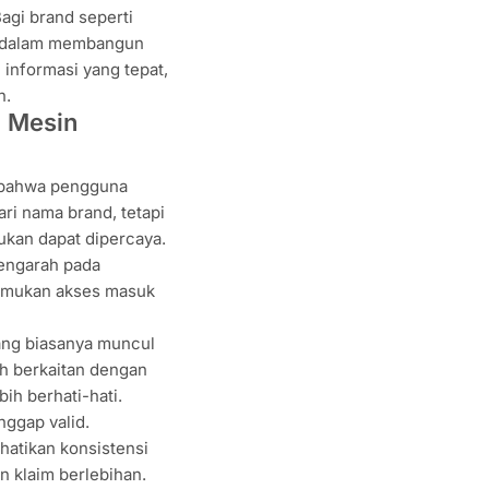
Bagi brand seperti
ng dalam membangun
nformasi yang tepat,
n.
i Mesin
n bahwa pengguna
ri nama brand, tetapi
ukan dapat dipercaya.
mengarah pada
nemukan akses masuk
yang biasanya muncul
ih berkaitan dengan
ih berhati-hati.
nggap valid.
atikan konsistensi
 klaim berlebihan.