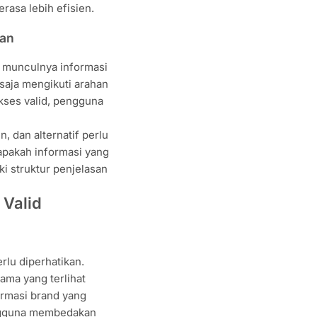
rasa lebih efisien.
kan
h munculnya informasi
 saja mengikuti arahan
kses valid, pengguna
n, dan alternatif perlu
 apakah informasi yang
ki struktur penjelasan
 Valid
rlu diperhatikan.
ama yang terlihat
ormasi brand yang
engguna membedakan