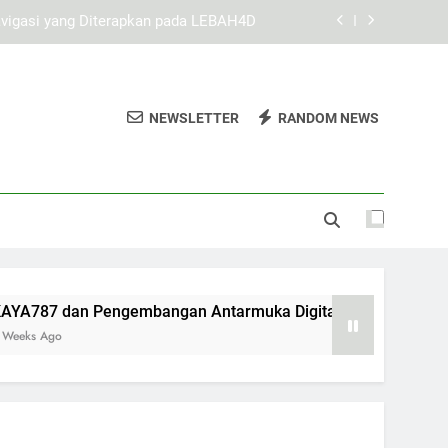
igasi yang Diterapkan pada LEBAH4D
an Antarmuka Digital yang Responsif
alaman yang Diterapkan pada KAYA787
NEWSLETTER
RANDOM NEWS
yang Tersedia di Platform EDWINSLOT
una Dewasa.
igasi yang Diterapkan pada LEBAH4D
an Antarmuka Digital yang Responsif
alaman yang Diterapkan pada KAYA787
an Pengembangan Antarmuka Digital yang Responsif
M
4