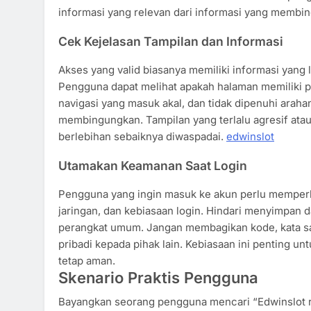
informasi yang relevan dari informasi yang membi
Cek Kejelasan Tampilan dan Informasi
Akses yang valid biasanya memiliki informasi yang l
Pengguna dapat melihat apakah halaman memiliki pe
navigasi yang masuk akal, dan tidak dipenuhi araha
membingungkan. Tampilan yang terlalu agresif atau
berlebihan sebaiknya diwaspadai.
edwinslot
Utamakan Keamanan Saat Login
Pengguna yang ingin masuk ke akun perlu memperh
jaringan, dan kebiasaan login. Hindari menyimpan d
perangkat umum. Jangan membagikan kode, kata san
pribadi kepada pihak lain. Kebiasaan ini penting u
tetap aman.
Skenario Praktis Pengguna
Bayangkan seorang pengguna mencari “Edwinslot r