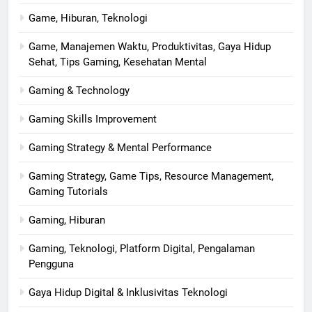
Game, Hiburan, Teknologi
Game, Manajemen Waktu, Produktivitas, Gaya Hidup
Sehat, Tips Gaming, Kesehatan Mental
Gaming & Technology
Gaming Skills Improvement
Gaming Strategy & Mental Performance
Gaming Strategy, Game Tips, Resource Management,
Gaming Tutorials
Gaming, Hiburan
Gaming, Teknologi, Platform Digital, Pengalaman
Pengguna
Gaya Hidup Digital & Inklusivitas Teknologi