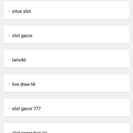
situs slot
slot gacor
laris4d
live draw hk
slot gacor 777