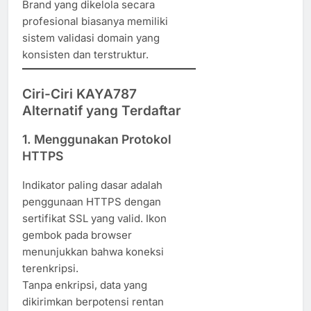
Brand yang dikelola secara
profesional biasanya memiliki
sistem validasi domain yang
konsisten dan terstruktur.
Ciri-Ciri KAYA787
Alternatif yang Terdaftar
1. Menggunakan Protokol
HTTPS
Indikator paling dasar adalah
penggunaan HTTPS dengan
sertifikat SSL yang valid. Ikon
gembok pada browser
menunjukkan bahwa koneksi
terenkripsi.
Tanpa enkripsi, data yang
dikirimkan berpotensi rentan