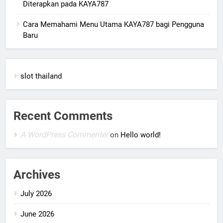
Diterapkan pada KAYA787
Cara Memahami Menu Utama KAYA787 bagi Pengguna
Baru
slot thailand
Recent Comments
A WordPress Commenter
on
Hello world!
Archives
July 2026
June 2026