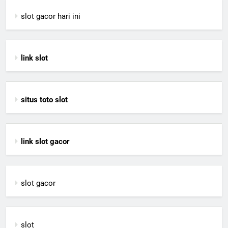
slot gacor hari ini
link slot
situs toto slot
link slot gacor
slot gacor
slot