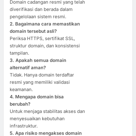
Domain cadangan resmi yang telah
diverifikasi dan berada dalam
pengelolaan sistem resmi.
2. Bagaimana cara memastikan
domain tersebut asli?
Periksa HTTPS, sertifikat SSL,
struktur domain, dan konsistensi
tampilan.
3. Apakah semua domain
alternatif aman?
Tidak. Hanya domain terdaftar
resmi yang memiliki validasi
keamanan.
4. Mengapa domain bisa
berubah?
Untuk menjaga stabilitas akses dan
menyesuaikan kebutuhan
infrastruktur.
5. Apa risiko mengakses domain