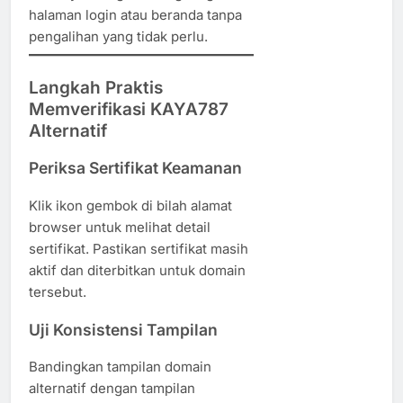
halaman login atau beranda tanpa
pengalihan yang tidak perlu.
Langkah Praktis
Memverifikasi KAYA787
Alternatif
Periksa Sertifikat Keamanan
Klik ikon gembok di bilah alamat
browser untuk melihat detail
sertifikat. Pastikan sertifikat masih
aktif dan diterbitkan untuk domain
tersebut.
Uji Konsistensi Tampilan
Bandingkan tampilan domain
alternatif dengan tampilan