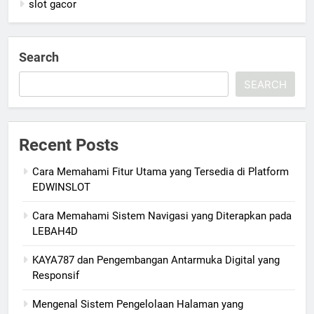
slot gacor
Search
SEARCH
Recent Posts
Cara Memahami Fitur Utama yang Tersedia di Platform
EDWINSLOT
Cara Memahami Sistem Navigasi yang Diterapkan pada
LEBAH4D
KAYA787 dan Pengembangan Antarmuka Digital yang
Responsif
Mengenal Sistem Pengelolaan Halaman yang