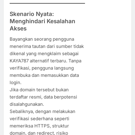
Skenario Nyata:
Menghindari Kesalahan
Akses
Bayangkan seorang pengguna
menerima tautan dari sumber tidak
dikenal yang mengklaim sebagai
KAYA787 alternatif terbaru. Tanpa
verifikasi, pengguna langsung
membuka dan memasukkan data
login.
Jika domain tersebut bukan
terdaftar resmi, data berpotensi
disalahgunakan.
Sebaliknya, dengan melakukan
verifikasi sederhana seperti
memeriksa HTTPS, struktur
domain, dan redirect, risiko