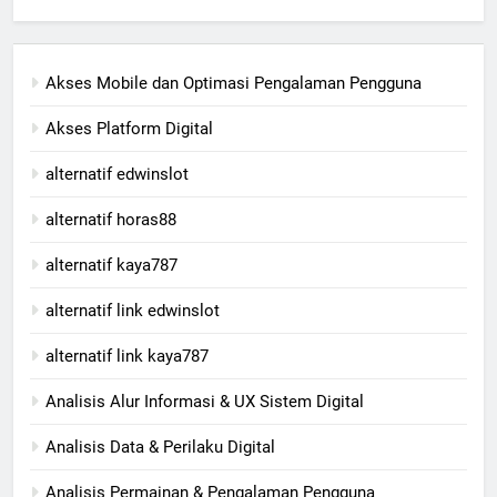
Akses Mobile dan Optimasi Pengalaman Pengguna
Akses Platform Digital
alternatif edwinslot
alternatif horas88
alternatif kaya787
alternatif link edwinslot
alternatif link kaya787
Analisis Alur Informasi & UX Sistem Digital
Analisis Data & Perilaku Digital
Analisis Permainan & Pengalaman Pengguna