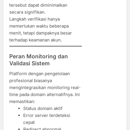
tersebut dapat diminimalkan
secara signifikan.
Langkah verifikasi hanya
memerlukan waktu beberapa
menit, tetapi dampaknya besar
terhadap keamanan akun.
Peran Monitoring dan
Validasi Sistem
Platform dengan pengelolaan
profesional biasanya
mengintegrasikan monitoring real-
time pada domain alternatifnya. Ini
memastikan:
Status domain aktif
Error server terdeteksi
cepat
Redirect abnormal