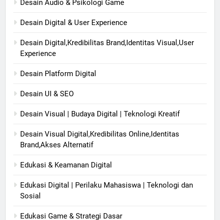
Desain Audio & Psikologi Game
Desain Digital & User Experience
Desain Digital,Kredibilitas Brand,Identitas Visual,User
Experience
Desain Platform Digital
Desain UI & SEO
Desain Visual | Budaya Digital | Teknologi Kreatif
Desain Visual Digital,Kredibilitas Online,Identitas
Brand,Akses Alternatif
Edukasi & Keamanan Digital
Edukasi Digital | Perilaku Mahasiswa | Teknologi dan
Sosial
Edukasi Game & Strategi Dasar