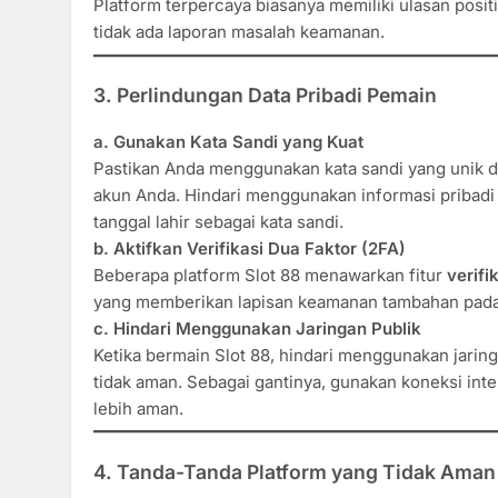
Platform terpercaya biasanya memiliki ulasan positi
tidak ada laporan masalah keamanan.
3. Perlindungan Data Pribadi Pemain
a. Gunakan Kata Sandi yang Kuat
Pastikan Anda menggunakan kata sandi yang unik 
akun Anda. Hindari menggunakan informasi pribadi
tanggal lahir sebagai kata sandi.
b. Aktifkan Verifikasi Dua Faktor (2FA)
Beberapa platform Slot 88 menawarkan fitur
verifi
yang memberikan lapisan keamanan tambahan pada
c. Hindari Menggunakan Jaringan Publik
Ketika bermain Slot 88, hindari menggunakan jaring
tidak aman. Sebagai gantinya, gunakan koneksi inte
lebih aman.
4. Tanda-Tanda Platform yang Tidak Aman