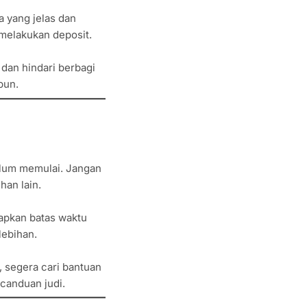
a yang jelas dan
 melakukan deposit.
dan hindari berbagi
pun.
lum memulai. Jangan
an lain.
tapkan batas waktu
lebihan.
, segera cari bantuan
ecanduan judi.