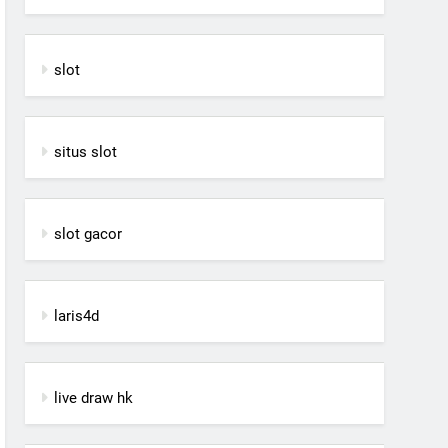
slot
situs slot
slot gacor
laris4d
live draw hk