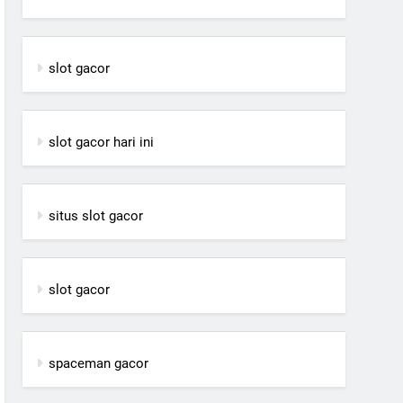
slot gacor
slot gacor hari ini
situs slot gacor
slot gacor
spaceman gacor