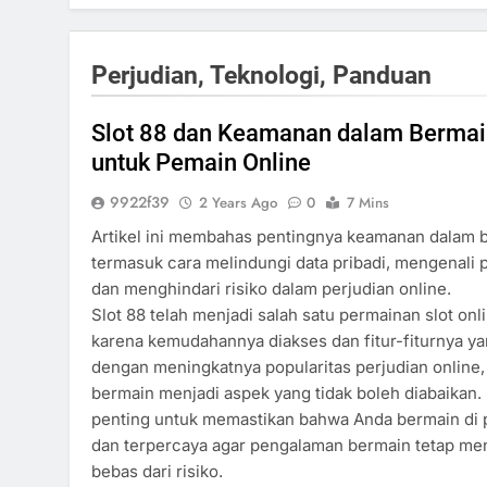
Perjudian, Teknologi, Panduan
Slot 88 dan Keamanan dalam Bermai
untuk Pemain Online
9922f39
2 Years Ago
0
7 Mins
Artikel ini membahas pentingnya keamanan dalam b
termasuk cara melindungi data pribadi, mengenali p
dan menghindari risiko dalam perjudian online.
Slot 88 telah menjadi salah satu permainan slot onl
karena kemudahannya diakses dan fitur-fiturnya y
dengan meningkatnya popularitas perjudian online
bermain menjadi aspek yang tidak boleh diabaikan.
penting untuk memastikan bahwa Anda bermain di 
dan terpercaya agar pengalaman bermain tetap m
bebas dari risiko.