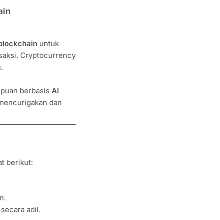
ain
blockchain
untuk
saksi. Cryptocurrency
.
ipuan berbasis
AI
 mencurigakan dan
 berikut:
n.
ecara adil.