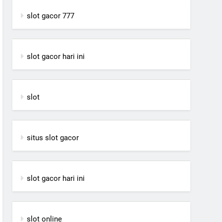
slot gacor 777
slot gacor hari ini
slot
situs slot gacor
slot gacor hari ini
slot online