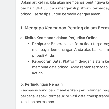
Dalam artikel ini, kita akan membahas pentingnya
bermain Slot 88, cara mengenali platform terpercay
pribadi, serta tips untuk bermain dengan aman.
1. Mengapa Keamanan Penting dalam Berma
a. Risiko Keamanan dalam Perjudian Online
Penipuan:
Beberapa platform tidak terperca
membayar kemenangan Anda atau bahkan me
pribadi Anda.
Kebocoran Data:
Platform dengan sistem k
membuat data pribadi Anda rentan terhadap 
ketiga.
b. Perlindungan Pemain
Keamanan yang baik memberikan perlindungan bag
berbagai aspek, termasuk privasi data, transparan
keadilan permainan.