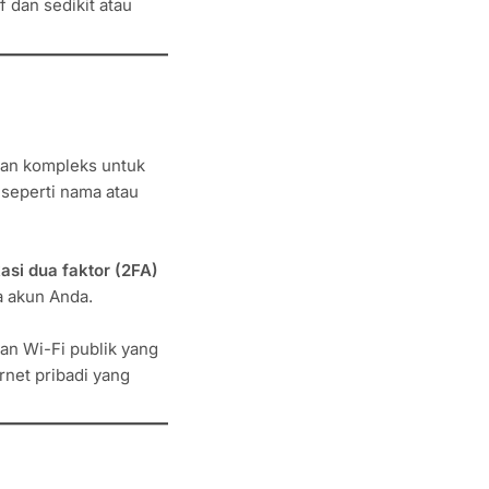
f dan sedikit atau
dan kompleks untuk
 seperti nama atau
kasi dua faktor (2FA)
 akun Anda.
an Wi-Fi publik yang
rnet pribadi yang