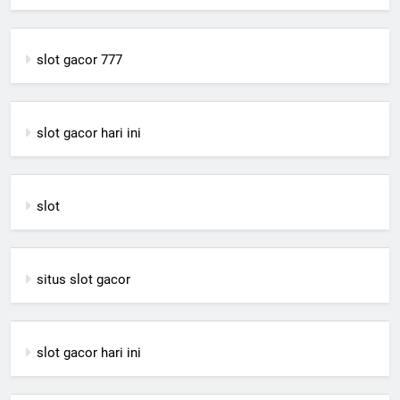
slot gacor 777
slot gacor hari ini
slot
situs slot gacor
slot gacor hari ini