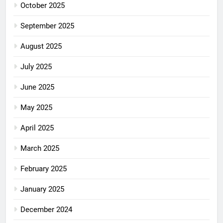
October 2025
September 2025
August 2025
July 2025
June 2025
May 2025
April 2025
March 2025
February 2025
January 2025
December 2024