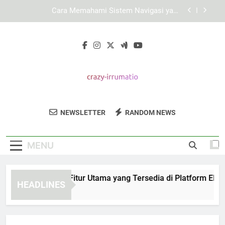
Skip
KAYA787 dan Pengembangan Antarmuka Digital
to
yang Responsif
content
Mengenal Sistem Pengelolaan Halaman yang
Diterapkan pada KAYA787
Cara Memahami Fitur Utama yang Tersedia di
Platform EDWINSLOT
Cara Memahami Sistem Navigasi yang
Diterapkan pada LEBAH4D
Crazy Irrumatio
KAYA787 dan Pengembangan Antarmuka Digital
Situs Hiburan Dewasa Dengan Konten
yang Responsif
NEWSLETTER
RANDOM NEWS
Yang Variatif. Hanya Untuk Pengguna
Mengenal Sistem Pengelolaan Halaman yang
Diterapkan pada KAYA787
Dewasa.
MENU
ara Memahami Fitur Utama yang Tersedia di Platform EDWIN
HEADLINES
Weeks Ago