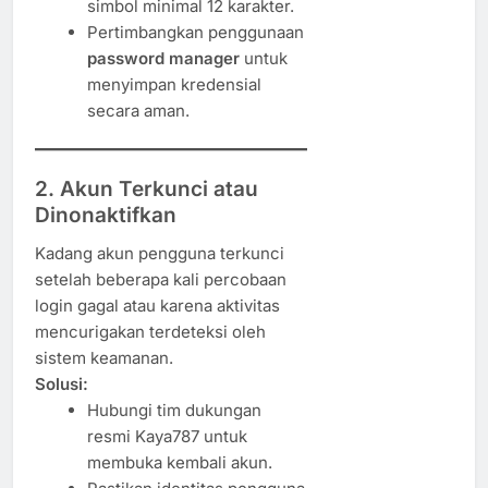
simbol minimal 12 karakter.
Pertimbangkan penggunaan
password manager
untuk
menyimpan kredensial
secara aman.
2. Akun Terkunci atau
Dinonaktifkan
Kadang akun pengguna terkunci
setelah beberapa kali percobaan
login gagal atau karena aktivitas
mencurigakan terdeteksi oleh
sistem keamanan.
Solusi:
Hubungi tim dukungan
resmi Kaya787 untuk
membuka kembali akun.