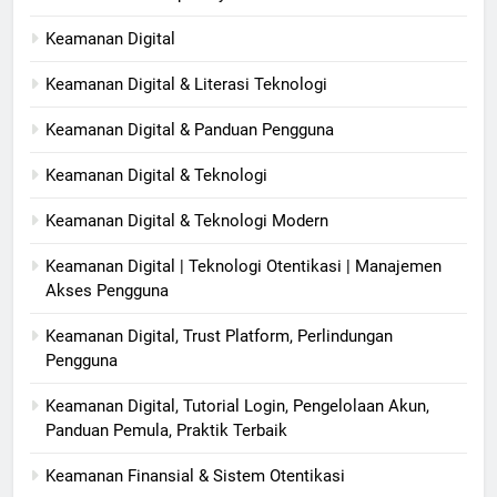
Keamanan Digital
Keamanan Digital & Literasi Teknologi
Keamanan Digital & Panduan Pengguna
Keamanan Digital & Teknologi
Keamanan Digital & Teknologi Modern
Keamanan Digital | Teknologi Otentikasi | Manajemen
Akses Pengguna
Keamanan Digital, Trust Platform, Perlindungan
Pengguna
Keamanan Digital, Tutorial Login, Pengelolaan Akun,
Panduan Pemula, Praktik Terbaik
Keamanan Finansial & Sistem Otentikasi