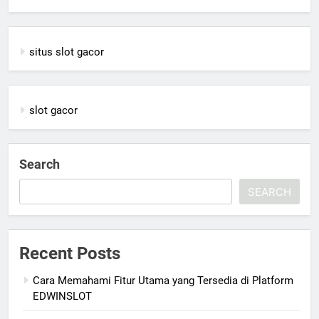
situs slot gacor
slot gacor
Search
SEARCH
Recent Posts
Cara Memahami Fitur Utama yang Tersedia di Platform
EDWINSLOT