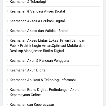
Keamanan & Teknologi
Keamanan & Validasi Akses Digital
Keamanan Akses & Edukasi Digital
Keamanan Akses dan Validasi Brand
Keamanan Akses Lintas Lokasi,Privasi Jaringan
Publik,Praktik Login Aman,Optimasi Mobile dan
Desktop,Manajemen Risiko Digital
Keamanan Akun & Panduan Pengguna
Keamanan Akun Digital
Keamanan Aplikasi & Teknologi Informasi
Keamanan Brand Digital, Perlindungan Akun,
Kepercayaan Online
Keamanan dan Kepercayaan