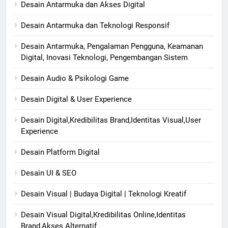
Desain Antarmuka dan Akses Digital
Desain Antarmuka dan Teknologi Responsif
Desain Antarmuka, Pengalaman Pengguna, Keamanan
Digital, Inovasi Teknologi, Pengembangan Sistem
Desain Audio & Psikologi Game
Desain Digital & User Experience
Desain Digital,Kredibilitas Brand,Identitas Visual,User
Experience
Desain Platform Digital
Desain UI & SEO
Desain Visual | Budaya Digital | Teknologi Kreatif
Desain Visual Digital,Kredibilitas Online,Identitas
Brand,Akses Alternatif