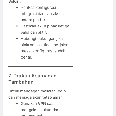
Solusi:
Periksa konfigurasi
integrasi dan izin akses
antara platform.
Pastikan akun pihak ketiga
valid dan aktif.
Hubungi dukungan jika
sinkronisasi tidak berjalan
meski konfigurasi sudah
benar.
7. Praktik Keamanan
Tambahan
Untuk mencegah masalah login
dan menjaga akun tetap aman:
Gunakan
VPN
saat
mengakses akun dari
jaringan publik.