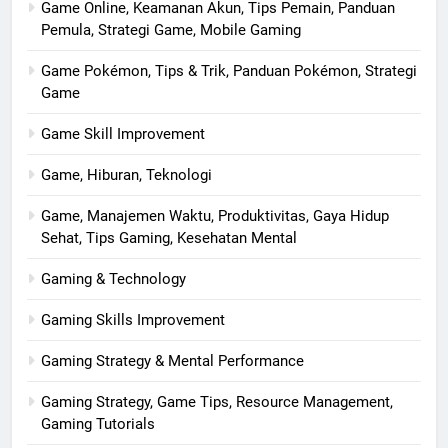
Game Online, Keamanan Akun, Tips Pemain, Panduan
Pemula, Strategi Game, Mobile Gaming
Game Pokémon, Tips & Trik, Panduan Pokémon, Strategi
Game
Game Skill Improvement
Game, Hiburan, Teknologi
Game, Manajemen Waktu, Produktivitas, Gaya Hidup
Sehat, Tips Gaming, Kesehatan Mental
Gaming & Technology
Gaming Skills Improvement
Gaming Strategy & Mental Performance
Gaming Strategy, Game Tips, Resource Management,
Gaming Tutorials