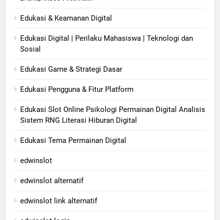
Edukasi & Keamanan Digital
Edukasi Digital | Perilaku Mahasiswa | Teknologi dan
Sosial
Edukasi Game & Strategi Dasar
Edukasi Pengguna & Fitur Platform
Edukasi Slot Online Psikologi Permainan Digital Analisis
Sistem RNG Literasi Hiburan Digital
Edukasi Tema Permainan Digital
edwinslot
edwinslot alternatif
edwinslot link alternatif