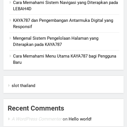
Cara Memahami Sistem Navigasi yang Diterapkan pada
LEBAH4D
KAYA787 dan Pengembangan Antarmuka Digital yang
Responsif
Mengenal Sistem Pengelolaan Halaman yang
Diterapkan pada KAYA787
Cara Memahami Menu Utama KAYA787 bagi Pengguna
Baru
slot thailand
Recent Comments
A WordPress Commenter
on
Hello world!